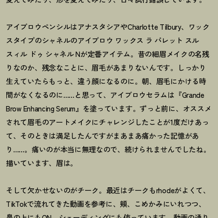
アイブロウペンシルはアナスタシアやCharlotte Tilbury、ワック
スタイプのシャネルのアイブロウ ワックス ラ パレット スル
スィル ドゥ シャネル Nが定番アイテム。昔の細眉メイクの名残
りなのか、残念なことに、眉毛があまりないんです。しっかり
生えていたらもっと、違う顔になるのに。朝、眉毛にかける時
間がなくなるのに……と思って、アイブロウセラムは『Grande
Brow Enhancing Serum』を塗っています。ずっと前に、オススメ
されて眉毛のアートメイクにチャレンジしたことが1度だけあっ
て、そのときは満足したんですがまあまあ痛かった記憶があ
り……。痛いのが本当に無理なので、続けられませんでしたね。
描いています、眉は。
そして欠かせないのがチーク。最近はチークもrhodeがよくて、
TikTokで流れてきた動画を参考に、頬、こめかみにいれつつ、
鼻の上にもON。シェーディングにも使っています。動画の通り