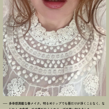
多幸感満載な春メイク。明るめリップでも唇だけが浮くことなく、な