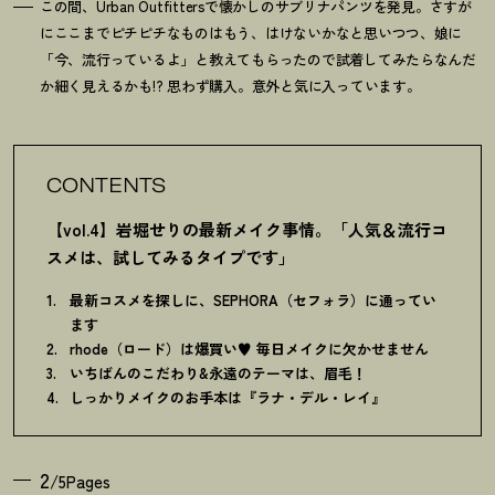
この間、Urban Outfittersで懐かしのサブリナパンツを発見。さすが
にここまでピチピチなものはもう、はけないかなと思いつつ、娘に
「今、流行っているよ」と教えてもらったので試着してみたらなんだ
か細く見えるかも!? 思わず購入。意外と気に入っています。
CONTENTS
【vol.4】岩堀せりの最新メイク事情。「人気＆流行コ
スメは、試してみるタイプです」
最新コスメを探しに、SEPHORA（セフォラ）に通ってい
ます
rhode（ロード）は爆買い♥ 毎日メイクに欠かせません
いちばんのこだわり&永遠のテーマは、眉毛
！
しっかりメイクのお手本は『ラナ・デル・レイ』
2
/5Pages