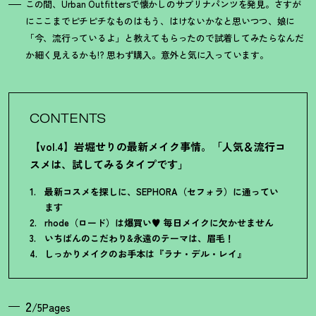
この間、Urban Outfittersで懐かしのサブリナパンツを発見。さすが
にここまでピチピチなものはもう、はけないかなと思いつつ、娘に
「今、流行っているよ」と教えてもらったので試着してみたらなんだ
か細く見えるかも!? 思わず購入。意外と気に入っています。
CONTENTS
【vol.4】岩堀せりの最新メイク事情。「人気＆流行コ
スメは、試してみるタイプです」
最新コスメを探しに、SEPHORA（セフォラ）に通ってい
ます
rhode（ロード）は爆買い♥ 毎日メイクに欠かせません
いちばんのこだわり&永遠のテーマは、眉毛
！
しっかりメイクのお手本は『ラナ・デル・レイ』
2
/5Pages