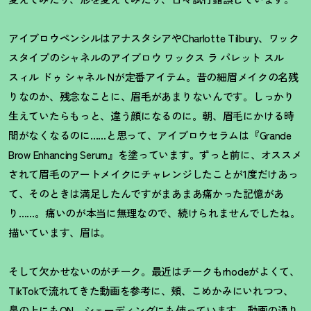
アイブロウペンシルはアナスタシアやCharlotte Tilbury、ワック
スタイプのシャネルのアイブロウ ワックス ラ パレット スル
スィル ドゥ シャネル Nが定番アイテム。昔の細眉メイクの名残
りなのか、残念なことに、眉毛があまりないんです。しっかり
生えていたらもっと、違う顔になるのに。朝、眉毛にかける時
間がなくなるのに……と思って、アイブロウセラムは『Grande
Brow Enhancing Serum』を塗っています。ずっと前に、オススメ
されて眉毛のアートメイクにチャレンジしたことが1度だけあっ
て、そのときは満足したんですがまあまあ痛かった記憶があ
り……。痛いのが本当に無理なので、続けられませんでしたね。
描いています、眉は。
そして欠かせないのがチーク。最近はチークもrhodeがよくて、
TikTokで流れてきた動画を参考に、頬、こめかみにいれつつ、
鼻の上にもON。シェーディングにも使っています。動画の通り