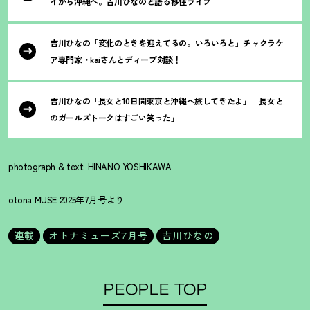
イから沖縄へ。吉川ひなのと語る移住ライフ
吉川ひなの「変化のときを迎えてるの。いろいろと」チャクラケ
ア専門家・kaiさんとディープ対談
！
吉川ひなの「長女と10日間東京と沖縄へ旅してきたよ」「長女と
のガールズトークはすごい笑った」
photograph & text: HINANO YOSHIKAWA
otona MUSE 2025年7月号より
連載
オトナミューズ7月号
吉川ひなの
PEOPLE TOP