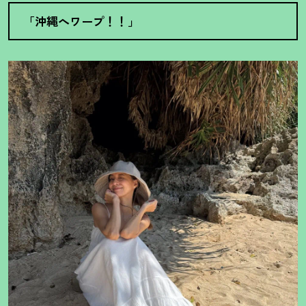
「沖縄へワープ
！
！
」