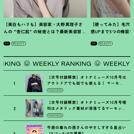
【美白もハリも】美容家・大野真理子さ
【使ってみた】毛穴
んの “杏仁肌” の秘密とは
？
最新美容習慣
感UPまで5つの機能
を徹底解説
！
の全方位ケア光美顔
PR
BEAUTY
PR
BEAUTY
KLY RANKING
WEEKLY RANKING
W
【次号付録解禁】オトナミューズ10月号は
1
アウトドアでも街でも使える
！
マーモッ
トの黒ショルダー
FASHION
【次号付録解禁】オトナミューズ10月号増
2
刊はメタリック素材が洒落てるマーモット
の保冷バッグ
FASHION
今週の暮れの酉さんのやさしすぎる星占い
3
【8/3‐8/9の運勢】