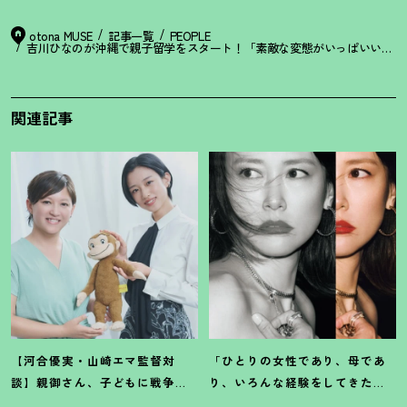
otona MUSE
記事一覧
PEOPLE
吉川ひなのが沖縄で親子留学をスタート
！
「素敵な変態がいっぱいいて、
関連記事
【河合優実・山崎エマ監督対
「ひとりの女性であり、母であ
談】親御さん、子どもに戦争や
り、いろんな経験をしてきたか
難民のことを分かりやすく伝え
らこそ」俳優・菊池凛子さんの