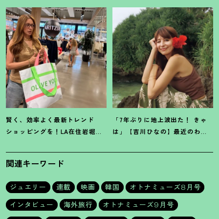
るチャンスです
！
映画『モン
現在地
キービジネス』
賢く、効率よく最新トレンド
「7年ぶりに地上波出た
！
きゃ
ショッピングを
！
LA在住岩堀せ
は」【吉川ひなの】最近のわた
り推薦【ショッピングモール】3
しのいろいろ
選
関連キーワード
ジュエリー
連載
映画
韓国
オトナミューズ8月号
インタビュー
海外旅行
オトナミューズ9月号