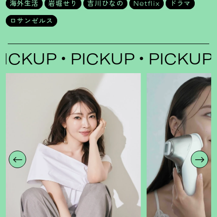
海外生活
岩堀せり
吉川ひなの
Netflix
ドラマ
ロサンゼルス
PICKUP
PICKUP
PICKUP