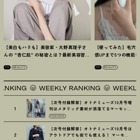
【美白もハリも】美容家・大野真理子さ
【使ってみた】毛穴
んの “杏仁肌” の秘密とは
？
最新美容習慣
感UPまで5つの機能
を徹底解説
！
の全方位ケア光美顔
PR
BEAUTY
PR
BEAUTY
WEEKLY RANKING
WEEKLY RANKING
【次号付録解禁】オトナミューズ10月号増
1
刊はメタリック素材が洒落てるマーモット
の保冷バッグ
FASHION
【次号付録解禁】オトナミューズ10月号は
2
アウトドアでも街でも使える
！
マーモッ