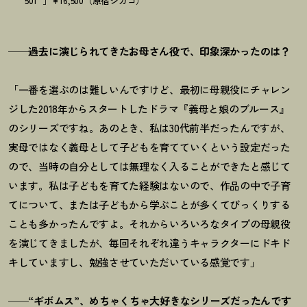
501
］¥16,500（原宿シカゴ）
──過去に演じられてきたお母さん役で、印象深かったのは？
「一番を選ぶのは難しいんですけど、最初に母親役にチャレン
ジした2018年からスタートしたドラマ『義母と娘のブルース』
のシリーズですね。あのとき、私は30代前半だったんですが、
実母ではなく義母として子どもを育てていくという設定だった
ので、当時の自分としては無理なく入ることができたと感じて
います。私は子どもを育てた経験はないので、作品の中で子育
てについて、または子どもから学ぶことが多くてびっくりする
ことも多かったんですよ。それからいろいろなタイプの母親役
を演じてきましたが、毎回それぞれ違うキャラクターにドキド
キしていますし、勉強させていただいている感覚です」
──“ギボムス”、めちゃくちゃ大好きなシリーズだったんです