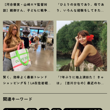
【河合優実・山崎エマ監督対
「ひとりの女性であり、母であ
談】親御さん、子どもに戦争や
り、いろんな経験をしてきたか
難民のことを分かりやすく伝え
らこそ」俳優・菊池凛子さんの
るチャンスです
！
映画『モン
現在地
キービジネス』
賢く、効率よく最新トレンド
「7年ぶりに地上波出た
！
きゃ
ショッピングを
！
LA在住岩堀せ
は」【吉川ひなの】最近のわた
り推薦【ショッピングモール】3
しのいろいろ
選
関連キーワード