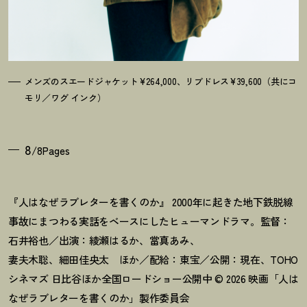
メンズのスエードジャケット¥264,000、リブドレス¥39,600（共にコ
モリ／ワグ インク）
8
/8Pages
『人はなぜラブレターを書くのか』 2000年に起きた地下鉄脱線
事故にまつわる実話をベースにしたヒューマンドラマ。監督：
石井裕也／出演：綾瀬はるか、當真あみ、
妻夫木聡、細田佳央太 ほか／配給：東宝／公開：現在、TOHO
シネマズ 日比谷ほか全国ロードショー公開中 © 2026 映画「人は
なぜラブレターを書くのか」製作委員会