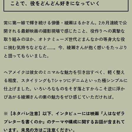
ことで、役をどんどん好きになっていく
常に第一線で輝き続ける俳優・綾瀬はるかさん。2カ月連続で公
開される最新映画の撮影現場で感じたこと、役作りへの真摯な
取り組みのほか、オトナミューズ世代どまんなかの等身大な役
に挑む気持ちなどなど……。今、綾瀬さんが抱く想いをたっぷり
と語ってもらいました。
ヘアメイクは彼女のミニマルな魅力を引き出すべく、軽く整え
る程度、スタイリングもTシャツにデニムといった極シンプルに
仕上げました。いろいろなものをそぎ落とすからこそ逆に浮か
びあがる綾瀬さんの素の魅力をぜひ感じていただければ。
※【ネタバレ注意】以下、インタビューには映画『人はなぜラ
ブレターを書くのか』のテーマや構成に関するお話が含まれて
います。未見の方はご注意ください。