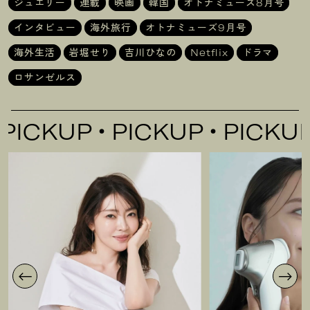
ジュエリー
連載
映画
韓国
オトナミューズ8月号
インタビュー
海外旅行
オトナミューズ9月号
海外生活
岩堀せり
吉川ひなの
Netflix
ドラマ
ロサンゼルス
UP
PICKUP
PICKUP
PIC