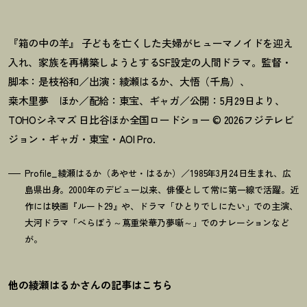
『箱の中の羊』 子どもを亡くした夫婦がヒューマノイドを迎え
入れ、家族を再構築しようとするSF設定の人間ドラマ。監督・
脚本：是枝裕和／出演：綾瀬はるか、大悟（千鳥）、
桒木里夢 ほか／配給：東宝、ギャガ／公開：5月29日より、
TOHOシネマズ 日比谷ほか全国ロードショー © 2026フジテレビ
ジョン・ギャガ・東宝・AOI Pro.
Profile_綾瀬はるか（あやせ・はるか）／1985年3月24日生まれ、広
島県出身。2000年のデビュー以来、俳優として常に第一線で活躍。近
作には映画『ルート29』や、ドラマ「ひとりでしにたい」での主演、
大河ドラマ「べらぼう～蔦重栄華乃夢噺～」でのナレーションなど
が。
他の綾瀬はるかさんの記事はこちら