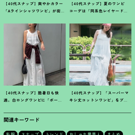
【40代スナップ】爽やかカラー
【40代スナップ】夏のワンピ
「Aラインシャツワンピ」が街で
コーデは「同系色レイヤード」
も旅先でも活躍
！
｜志波かよこ
でスッキリ決めて
！
｜仲林智佳
さん
さん
【40代スナップ】酷暑日も快
【40代スナップ】「スーパーマ
適。白ロングワンピに「ボー
キシ丈コットンワンピ」をブラ
ダーT腰巻き」で旬顔に
！
｜萩原
ウン小物で旬見せ
！
｜大野幸菜
美緒さん
さん
関連キーワード
私服
スナップ
トレンド
おしゃれ業界人
まとめ