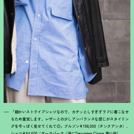
「細かいストライプシャツなので、カチッとしすぎずラフに着こなせ
るため重宝します。レザーとの少しアンバランスな感じがスタイリン
グを今っぽく見せてくれて◎」ブルゾン¥198,000（チンクアンタ）、
シャツ¥94,600（ダークパーク／共にDeuxieme Classe 青山店）