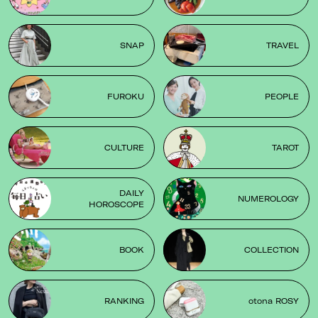
SNAP
TRAVEL
FUROKU
PEOPLE
CULTURE
TAROT
DAILY
NUMEROLOGY
HOROSCOPE
BOOK
COLLECTION
RANKING
otona ROSY