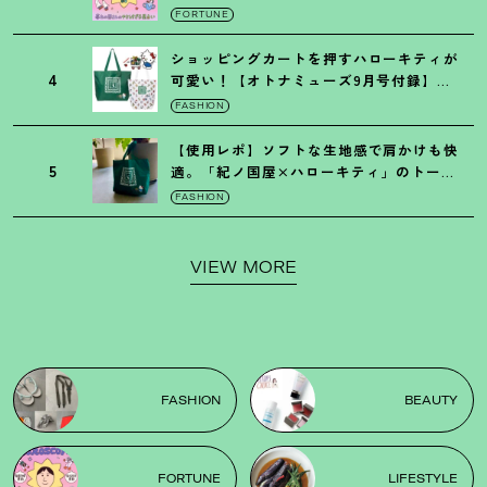
FORTUNE
ショッピングカートを押すハローキティが
4
可愛い
！
【オトナミューズ9月号付録】紀
ノ国屋バッグ
FASHION
【使用レポ】ソフトな生地感で肩かけも快
5
適。「紀ノ国屋×ハローキティ」のトート
がガシガシ使えて最高です
！
FASHION
VIEW MORE
FASHION
BEAUTY
FORTUNE
LIFESTYLE