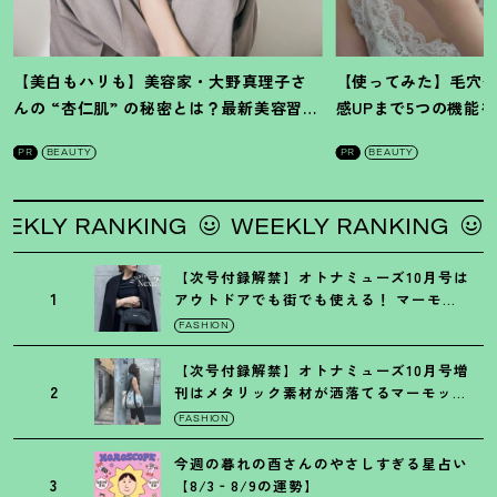
【美白もハリも】美容家・大野真理子さ
【使ってみた】毛穴
んの “杏仁肌” の秘密とは
？
最新美容習慣
感UPまで5つの機能
を徹底解説
！
の全方位ケア光美顔
PR
BEAUTY
PR
BEAUTY
 RANKING
WEEKLY RANKING
WEEK
【次号付録解禁】オトナミューズ10月号は
1
アウトドアでも街でも使える
！
マーモッ
トの黒ショルダー
FASHION
【次号付録解禁】オトナミューズ10月号増
2
刊はメタリック素材が洒落てるマーモット
の保冷バッグ
FASHION
今週の暮れの酉さんのやさしすぎる星占い
3
【8/3‐8/9の運勢】