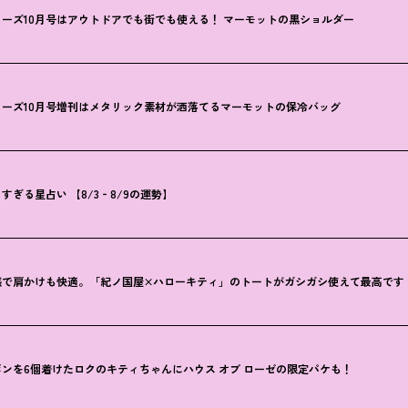
ーズ10月号はアウトドアでも街でも使える
！
マーモットの黒ショルダー
ーズ10月号増刊はメタリック素材が洒落てるマーモットの保冷バッグ
ぎる星占い 【8/3‐8/9の運勢】
感で肩かけも快適。「紀ノ国屋×ハローキティ」のトートがガシガシ使えて最高です
ンを6個着けたロクのキティちゃんにハウス オブ ローゼの限定パケも
！