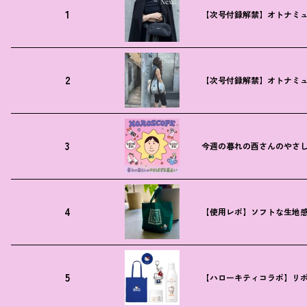
1
【次号付録解禁】オトナミュ
2
【次号付録解禁】オトナミュ
3
今週の暮れの酉さんのやさしす
4
【使用レポ】ソフトな生地
5
【ハローキティコラボ】リボ