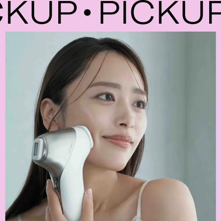
UP
PICKUP