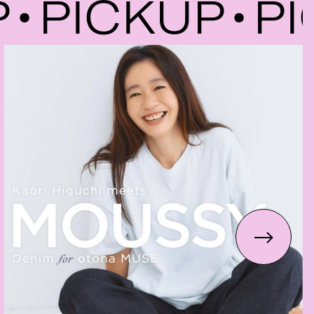
PICKUP
PIC