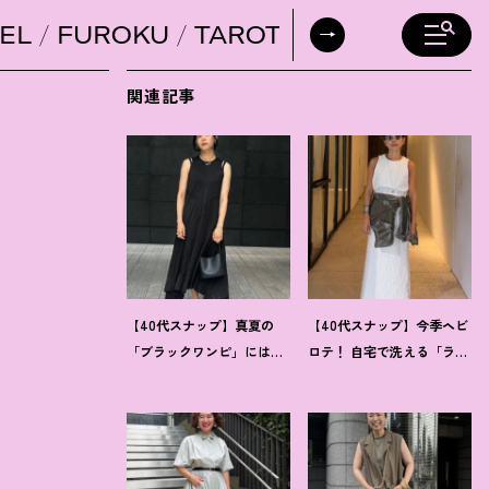
EL
FUROKU
TAROT
DAILY HORO
関連記事
【40代スナップ】真夏の
【40代スナップ】今季ヘビ
「ブラックワンピ」には
ロテ
！
自宅で洗える「ラッ
「シルバー小物」が断然映
プドレス」にシャツを腰巻
えます
！
｜佐藤果林さん
き｜内田志乃婦さん