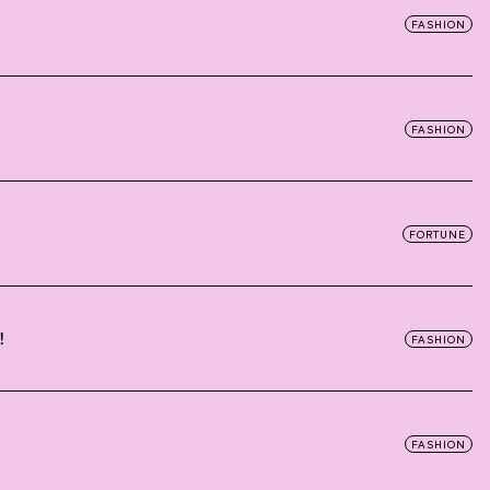
FASHION
FASHION
FORTUNE
！
FASHION
FASHION