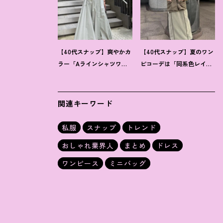
【40代スナップ】爽やかカ
【40代スナップ】夏のワン
ラー「Aラインシャツワン
ピコーデは「同系色レイ
ピ」が街でも旅先でも活
ヤード」でスッキリ決め
躍
！
｜志波かよこさん
て
！
｜仲林智佳さん
関連キーワード
私服
スナップ
トレンド
おしゃれ業界人
まとめ
ドレス
ワンピース
ミニバッグ