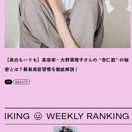
【美白もハリも】美容家・大野真理子さんの “杏仁肌” の秘
密とは
？
最新美容習慣を徹底解説
！
PR
BEAUTY
NG
WEEKLY RANKING
W