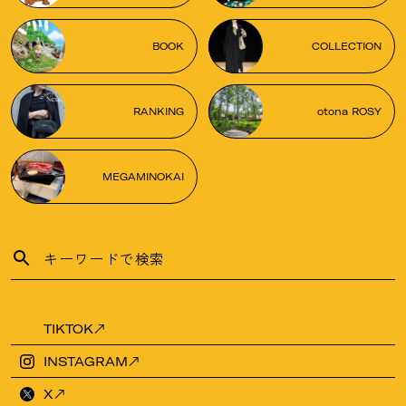
BOOK
COLLECTION
RANKING
otona ROSY
MEGAMINOKAI
TIKTOK
INSTAGRAM
X