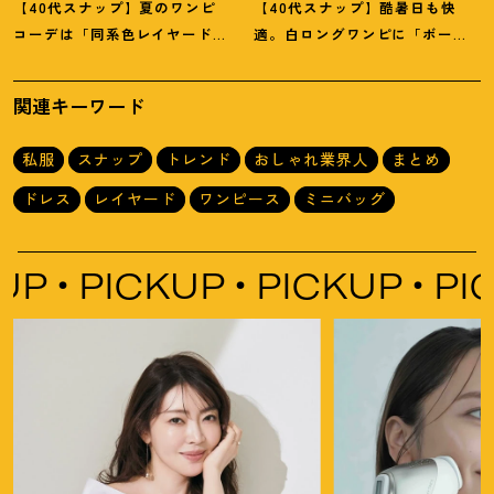
【40代スナップ】夏のワンピ
【40代スナップ】酷暑日も快
コーデは「同系色レイヤード」
適。白ロングワンピに「ボー
でスッキリ決めて
！
｜仲林智佳
ダーT腰巻き」で旬顔に
！
｜萩原
さん
美緒さん
関連キーワード
私服
スナップ
トレンド
おしゃれ業界人
まとめ
ドレス
レイヤード
ワンピース
ミニバッグ
PICKUP
PICKUP
PICKU