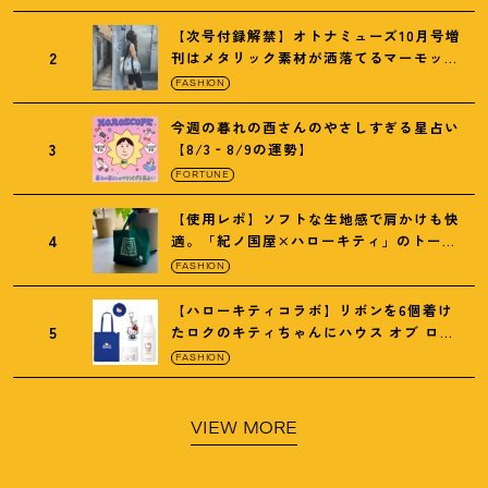
【次号付録解禁】オトナミューズ10月号増
2
刊はメタリック素材が洒落てるマーモット
の保冷バッグ
FASHION
今週の暮れの酉さんのやさしすぎる星占い
3
【8/3‐8/9の運勢】
FORTUNE
【使用レポ】ソフトな生地感で肩かけも快
4
適。「紀ノ国屋×ハローキティ」のトート
がガシガシ使えて最高です
！
FASHION
【ハローキティコラボ】リボンを6個着け
5
たロクのキティちゃんにハウス オブ ロー
ゼの限定パケも
！
FASHION
VIEW MORE