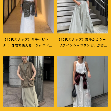
【40代スナップ】今季ヘビロ
【40代スナップ】爽やかカラー
テ
！
自宅で洗える「ラップドレ
「Aラインシャツワンピ」が街で
ス」にシャツを腰巻き｜内田志
も旅先でも活躍
！
｜志波かよこ
乃婦さん
さん