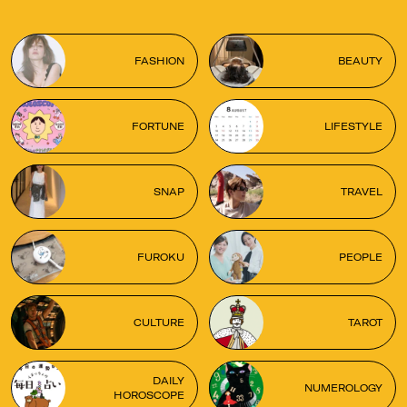
FASHION
BEAUTY
FORTUNE
LIFESTYLE
SNAP
TRAVEL
FUROKU
PEOPLE
CULTURE
TAROT
DAILY
NUMEROLOGY
HOROSCOPE