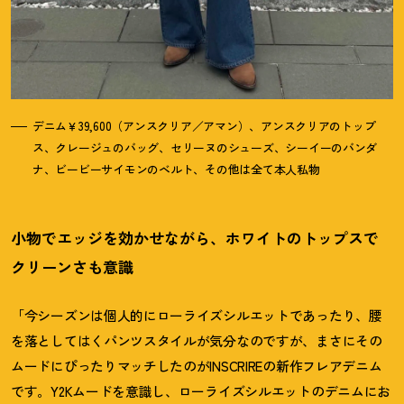
デニム￥39,600（アンスクリア／アマン）、アンスクリアのトップ
ス、クレージュのバッグ、セリーヌのシューズ、シーイーのバンダ
ナ、ビービーサイモンのベルト、その他は全て本人私物
小物でエッジを効かせながら、ホワイトのトップスで
クリーンさも意識
「今シーズンは個人的にローライズシルエットであったり、腰
を落としてはくパンツスタイルが気分なのですが、まさにその
ムードにぴったりマッチしたのがINSCRIREの新作フレアデニム
です。Y2Kムードを意識し、ローライズシルエットのデニムにお