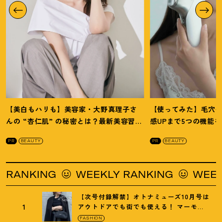
【美白もハリも】美容家・大野真理子さ
【使ってみた】毛穴
んの “杏仁肌” の秘密とは
？
最新美容習慣
感UPまで5つの機能
を徹底解説
！
の全方位ケア光美顔
PR
BEAUTY
PR
BEAUTY
NKING
WEEKLY RANKING
WEEKLY R
【次号付録解禁】オトナミューズ10月号は
1
アウトドアでも街でも使える
！
マーモッ
トの黒ショルダー
FASHION