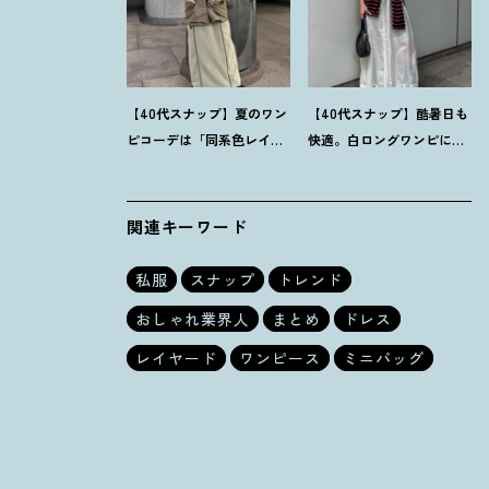
【40代スナップ】夏のワン
【40代スナップ】酷暑日も
ピコーデは「同系色レイ
快適。白ロングワンピに
ヤード」でスッキリ決め
「ボーダーT腰巻き」で旬
て
！
｜仲林智佳さん
顔に
！
｜萩原美緒さん
関連キーワード
私服
スナップ
トレンド
おしゃれ業界人
まとめ
ドレス
レイヤード
ワンピース
ミニバッグ