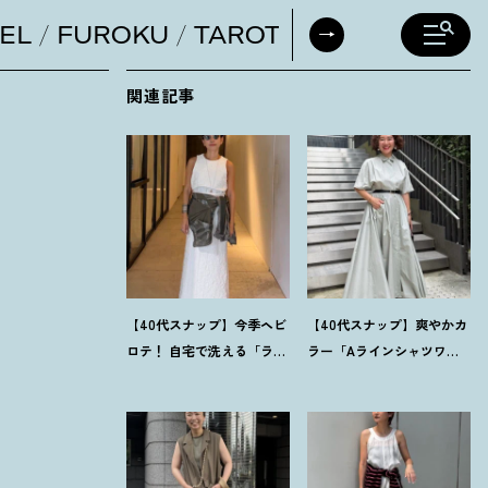
EL
FUROKU
TAROT
DAILY HORO
関連記事
【40代スナップ】今季ヘビ
【40代スナップ】爽やかカ
ロテ
！
自宅で洗える「ラッ
ラー「Aラインシャツワン
プドレス」にシャツを腰巻
ピ」が街でも旅先でも活
き｜内田志乃婦さん
躍
！
｜志波かよこさん