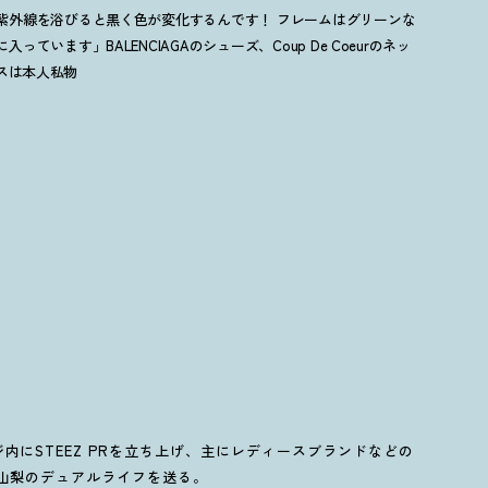
紫外線を浴びると黒く色が変化するんです
！
フレームはグリーンな
います」BALENCIAGAのシューズ、Coup De Coeurのネッ
ラスは本人私物
内にSTEEZ PRを立ち上げ、主にレディースブランドなどの
と山梨のデュアルライフを送る。