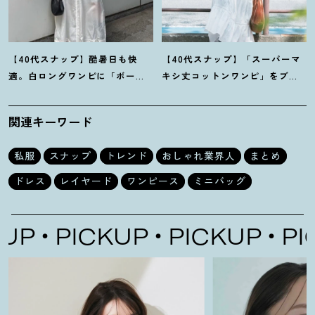
【40代スナップ】酷暑日も快
【40代スナップ】「スーパーマ
適。白ロングワンピに「ボー
キシ丈コットンワンピ」をブラ
ダーT腰巻き」で旬顔に
！
｜萩原
ウン小物で旬見せ
！
｜大野幸菜
美緒さん
さん
関連キーワード
私服
スナップ
トレンド
おしゃれ業界人
まとめ
ドレス
レイヤード
ワンピース
ミニバッグ
P
PICKUP
PICKUP
PICK