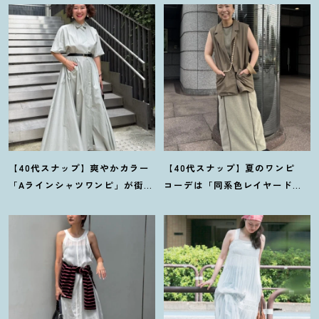
【40代スナップ】爽やかカラー
【40代スナップ】夏のワンピ
「Aラインシャツワンピ」が街で
コーデは「同系色レイヤード」
も旅先でも活躍
！
｜志波かよこ
でスッキリ決めて
！
｜仲林智佳
さん
さん