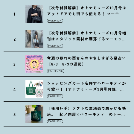
【次号付録解禁】オトナミューズ10月号は
1
アウトドアでも街でも使える
！
マーモッ
トの黒ショルダー
FASHION
【次号付録解禁】オトナミューズ10月号増
2
刊はメタリック素材が洒落てるマーモット
の保冷バッグ
FASHION
今週の暮れの酉さんのやさしすぎる星占い
3
【8/3‐8/9の運勢】
FORTUNE
ショッピングカートを押すハローキティが
4
可愛い
！
【オトナミューズ9月号付録】紀
ノ国屋バッグ
FASHION
【使用レポ】ソフトな生地感で肩かけも快
5
適。「紀ノ国屋×ハローキティ」のトート
がガシガシ使えて最高です
！
FASHION