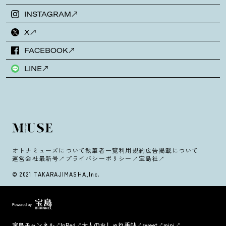
INSTAGRAM
X
FACEBOOK
LINE
オトナミューズについて
執筆者一覧
利用規約
広告掲載について
運営会社
最新号
プライバシーポリシー
宝島社
© 2021 TAKARAJIMASHA,Inc.
宝島チャンネル
InRed
大人のおしゃれ手帖
sweet
mini