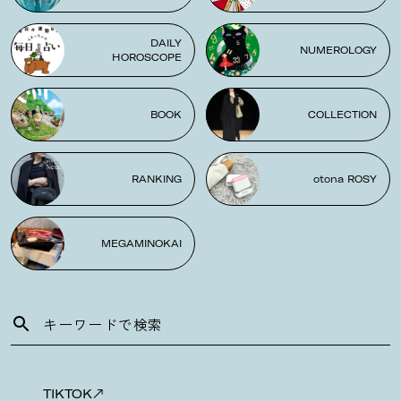
DAILY
NUMEROLOGY
HOROSCOPE
BOOK
COLLECTION
RANKING
otona ROSY
MEGAMINOKAI
TIKTOK