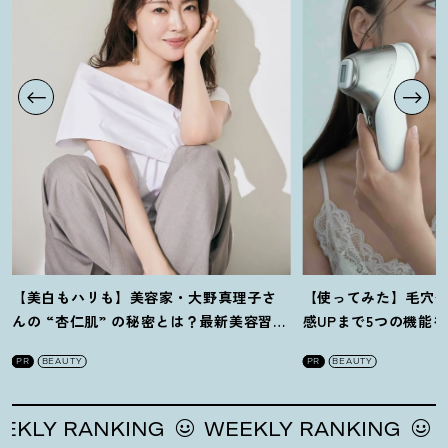
【美白もハリも】美容家・大野真理子さ
【使ってみた】毛穴
んの “杏仁肌” の秘密とは
？
最新美容習慣
感UPまで5つの機能
を徹底解説
！
の全方位ケア光美顔
PR
BEAUTY
PR
BEAUTY
Y RANKING
WEEKLY RANKING
WEE