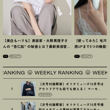
【美白もハリも】美容家・大野真理子さ
【使ってみた】毛穴
んの “杏仁肌” の秘密とは
？
最新美容習慣
感UPまで5つの機能
を徹底解説
！
の全方位ケア光美顔
PR
BEAUTY
PR
BEAUTY
ING
WEEKLY RANKING
WEEKLY RA
【次号付録解禁】オトナミューズ10月号は
1
アウトドアでも街でも使える
！
マーモッ
トの黒ショルダー
FASHION
【次号付録解禁】オトナミューズ10月号増
2
刊はメタリック素材が洒落てるマーモット