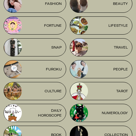
FASHION
BEAUTY
FORTUNE
LIFESTYLE
SNAP
TRAVEL
FUROKU
PEOPLE
CULTURE
TAROT
DAILY
NUMEROLOGY
HOROSCOPE
BOOK
COLLECTION