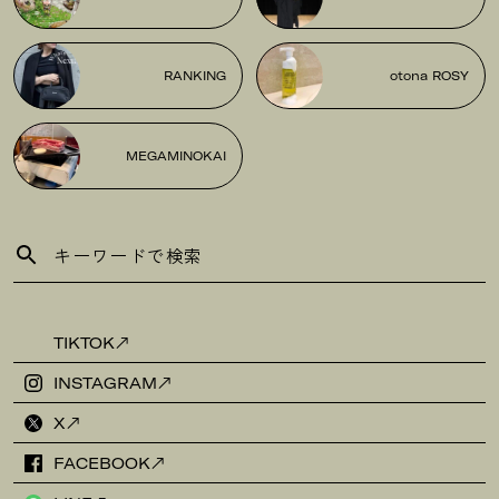
RANKING
otona ROSY
MEGAMINOKAI
TIKTOK
INSTAGRAM
X
FACEBOOK