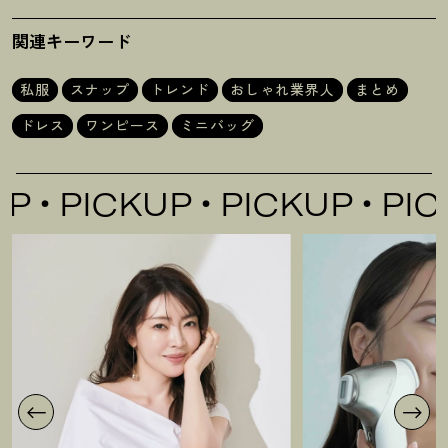
乃婦さん
さん
関連キーワード
私服
スナップ
トレンド
おしゃれ業界人
まとめ
ドレス
ワンピース
ミニバッグ
PICKUP
PICKUP
PICKUP