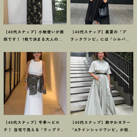
【40代スナップ】小物使いが鉄
【40代スナップ】真夏の「ブ
則です
！
1枚で決まる大人の
ラックワンピ」には「シルバー
「大胆柄ワンピ」｜古橋菜摘さ
小物」が断然映えます
！
｜佐藤
ん
果林さん
【40代スナップ】今季ヘビロ
【40代スナップ】爽やかカラー
テ
！
自宅で洗える「ラップドレ
「Aラインシャツワンピ」が街で
ス」にシャツを腰巻き｜内田志
も旅先でも活躍
！
｜志波かよこ