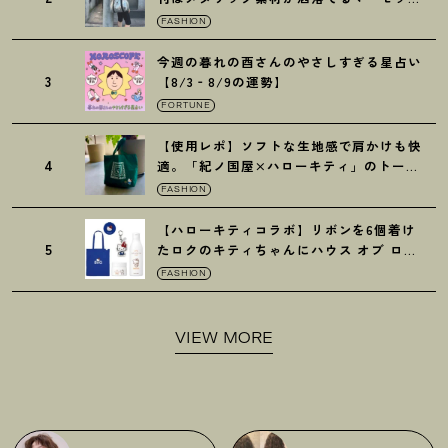
の保冷バッグ
FASHION
今週の暮れの酉さんのやさしすぎる星占い
3
【8/3‐8/9の運勢】
FORTUNE
【使用レポ】ソフトな生地感で肩かけも快
4
適。「紀ノ国屋×ハローキティ」のトート
がガシガシ使えて最高です
！
FASHION
【ハローキティコラボ】リボンを6個着け
5
たロクのキティちゃんにハウス オブ ロー
ゼの限定パケも
！
FASHION
VIEW MORE