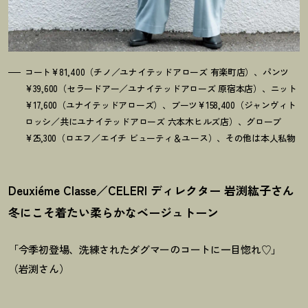
コート¥81,400（チノ／ユナイテッドアローズ 有楽町店）、パンツ
¥39,600（セラードアー／ユナイテッドアローズ 原宿本店）、ニット
¥17,600（ユナイテッドアローズ）、ブーツ¥158,400（ジャンヴィト
ロッシ／共にユナイテッドアローズ 六本木ヒルズ店）、グローブ
¥25,300（ロエフ／エイチ ビューティ＆ユース）、その他は本人私物
Deuxiéme Classe／CELERI ディレクター 岩渕紘子さん
冬にこそ着たい柔らかなベージュトーン
「今季初登場、洗練されたダグマーのコートに一目惚れ♡」
（岩渕さん）