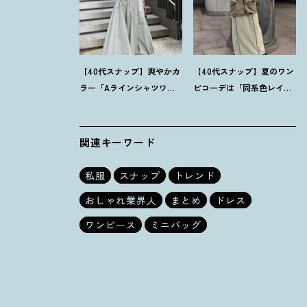
【40代スナップ】爽やかカ
【40代スナップ】夏のワン
ラー「Aラインシャツワン
ピコーデは「同系色レイ
ピ」が街でも旅先でも活
ヤード」でスッキリ決め
躍
！
｜志波かよこさん
て
！
｜仲林智佳さん
関連キーワード
私服
スナップ
トレンド
おしゃれ業界人
まとめ
ドレス
ワンピース
ミニバッグ