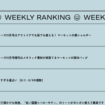
EKLY RANKING
WEEKLY R
ーズ10月号はアウトドアでも街でも使える
！
マーモットの黒ショルダー
ーズ10月号増刊はメタリック素材が洒落てるマーモットの保冷バッグ
ぎる星占い 【8/3‐8/9の運勢】
感で肩かけも快適。「紀ノ国屋×ハローキティ」のトートがガシガシ使えて最高です