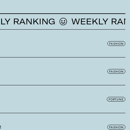
ANKING
WEEKLY RANKIN
FASHION
FASHION
FORTUNE
！
FASHION