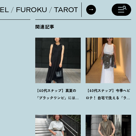
EL
FUROKU
TAROT
DAILY HORO
関連記事
【40代スナップ】真夏の
【40代スナップ】今季ヘビ
「ブラックワンピ」には
ロテ
！
自宅で洗える「ラッ
「シルバー小物」が断然映
プドレス」にシャツを腰巻
えます
！
｜佐藤果林さん
き｜内田志乃婦さん