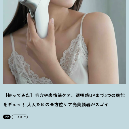
【使ってみた】毛穴や表情筋ケア、透明感UPまで5つの機能
をギュッ
！
大人ための全方位ケア光美顔器がスゴイ
PR
BEAUTY