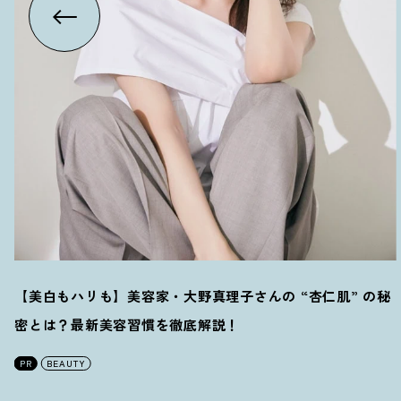
【美白もハリも】美容家・大野真理子さんの “杏仁肌” の秘
密とは
？
最新美容習慣を徹底解説
！
PR
BEAUTY