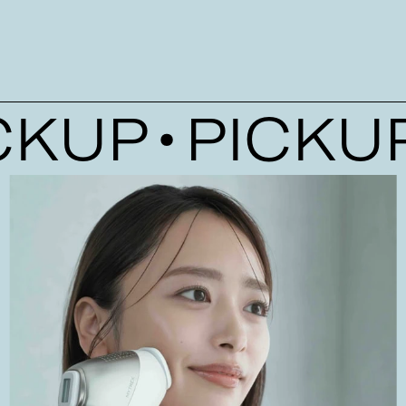
UP
PICKUP