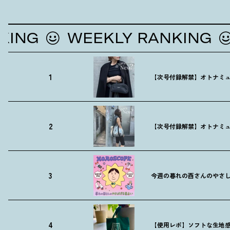
WEEKLY RANKING
WE
1
【次号付録解禁】オトナミュ
2
【次号付録解禁】オトナミュ
3
今週の暮れの酉さんのやさしす
4
【使用レポ】ソフトな生地