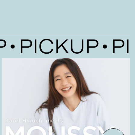
PICKUP
PIC