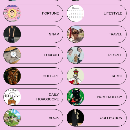
FORTUNE
LIFESTYLE
SNAP
TRAVEL
FUROKU
PEOPLE
CULTURE
TAROT
DAILY
NUMEROLOGY
HOROSCOPE
BOOK
COLLECTION