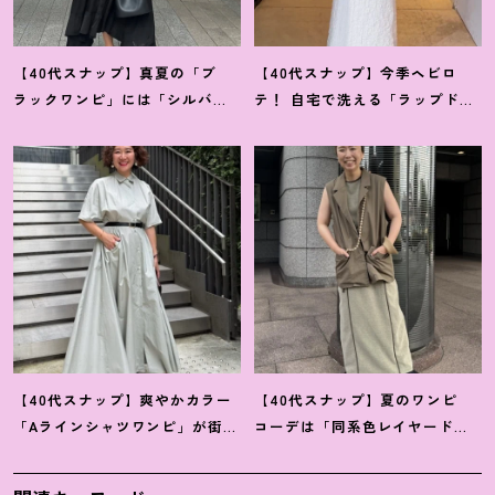
【40代スナップ】真夏の「ブ
【40代スナップ】今季ヘビロ
ラックワンピ」には「シルバー
テ
！
自宅で洗える「ラップドレ
小物」が断然映えます
！
｜佐藤
ス」にシャツを腰巻き｜内田志
果林さん
乃婦さん
【40代スナップ】爽やかカラー
【40代スナップ】夏のワンピ
「Aラインシャツワンピ」が街で
コーデは「同系色レイヤード」
も旅先でも活躍
！
｜志波かよこ
でスッキリ決めて
！
｜仲林智佳
さん
さん