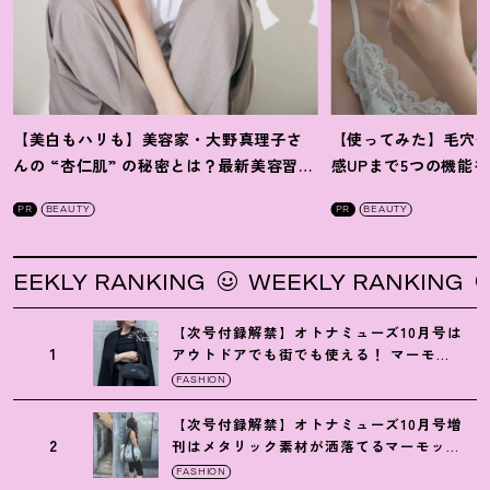
【美白もハリも】美容家・大野真理子さ
【使ってみた】毛穴
んの “杏仁肌” の秘密とは
？
最新美容習慣
感UPまで5つの機能
を徹底解説
！
の全方位ケア光美顔
PR
BEAUTY
PR
BEAUTY
KLY RANKING
WEEKLY RANKING
W
【次号付録解禁】オトナミューズ10月号は
1
アウトドアでも街でも使える
！
マーモッ
トの黒ショルダー
FASHION
【次号付録解禁】オトナミューズ10月号増
2
刊はメタリック素材が洒落てるマーモット
の保冷バッグ
FASHION