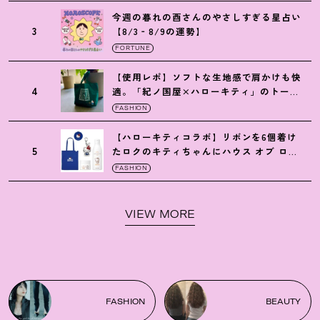
今週の暮れの酉さんのやさしすぎる星占い
3
【8/3‐8/9の運勢】
FORTUNE
【使用レポ】ソフトな生地感で肩かけも快
4
適。「紀ノ国屋×ハローキティ」のトート
がガシガシ使えて最高です
！
FASHION
【ハローキティコラボ】リボンを6個着け
5
たロクのキティちゃんにハウス オブ ロー
ゼの限定パケも
！
FASHION
VIEW MORE
FASHION
BEAUTY