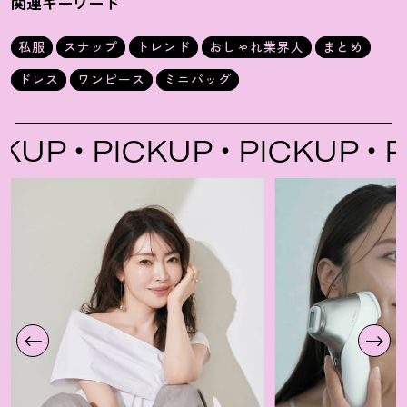
関連キーワード
私服
スナップ
トレンド
おしゃれ業界人
まとめ
ドレス
ワンピース
ミニバッグ
UP
PICKUP
PICKUP
PIC