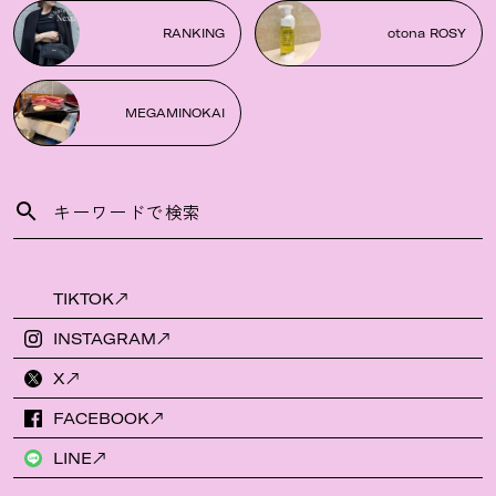
RANKING
otona ROSY
MEGAMINOKAI
TIKTOK
INSTAGRAM
X
FACEBOOK
LINE