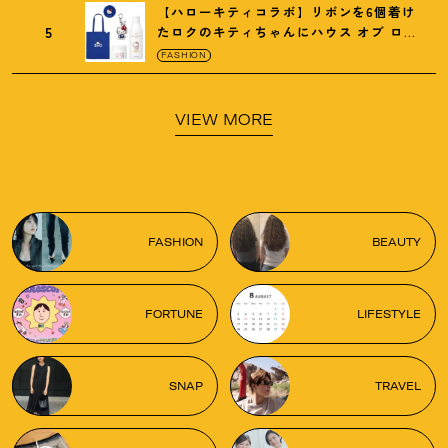
【ハローキティコラボ】リボンを6個着け
5
たロクのキティちゃんにハウス オブ ロー
ゼの限定パケも
！
FASHION
VIEW MORE
FASHION
BEAUTY
FORTUNE
LIFESTYLE
SNAP
TRAVEL