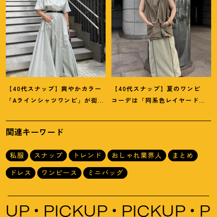
【40代スナップ】爽やかカラー
【40代スナップ】夏のワンピ
「Aラインシャツワンピ」が街で
コーデは「同系色レイヤード」
も旅先でも活躍
！
｜志波かよこ
でスッキリ決めて
！
｜仲林智佳
さん
さん
関連キーワード
私服
スナップ
トレンド
おしゃれ業界人
まとめ
ドレス
ワンピース
ミニバッグ
P
PICKUP
PICKUP
PICK