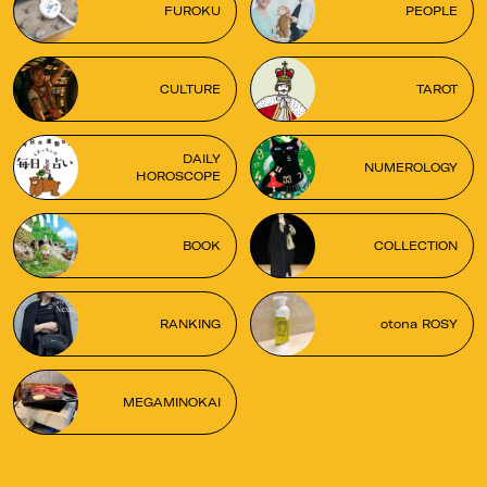
FUROKU
PEOPLE
CULTURE
TAROT
DAILY
NUMEROLOGY
HOROSCOPE
BOOK
COLLECTION
RANKING
otona ROSY
MEGAMINOKAI