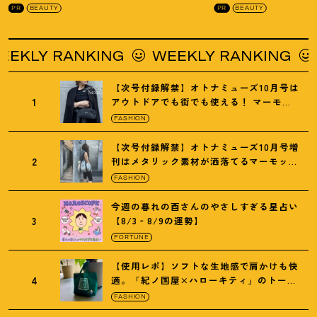
PR
BEAUTY
PR
BEAUTY
Y RANKING
WEEKLY RANKING
WEE
【次号付録解禁】オトナミューズ10月号は
1
アウトドアでも街でも使える
！
マーモッ
トの黒ショルダー
FASHION
【次号付録解禁】オトナミューズ10月号増
2
刊はメタリック素材が洒落てるマーモット
の保冷バッグ
FASHION
今週の暮れの酉さんのやさしすぎる星占い
3
【8/3‐8/9の運勢】
FORTUNE
【使用レポ】ソフトな生地感で肩かけも快
4
適。「紀ノ国屋×ハローキティ」のトート
がガシガシ使えて最高です
！
FASHION