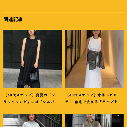
関連記事
【40代スナップ】真夏の「ブ
【40代スナップ】今季ヘビロ
ラックワンピ」には「シルバー
テ
！
自宅で洗える「ラップドレ
小物」が断然映えます
！
｜佐藤
ス」にシャツを腰巻き｜内田志
果林さん
乃婦さん