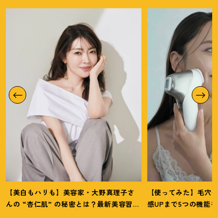
【美白もハリも】美容家・大野真理子さ
【使ってみた】毛穴
んの “杏仁肌” の秘密とは
？
最新美容習慣
感UPまで5つの機能
を徹底解説
！
の全方位ケア光美顔