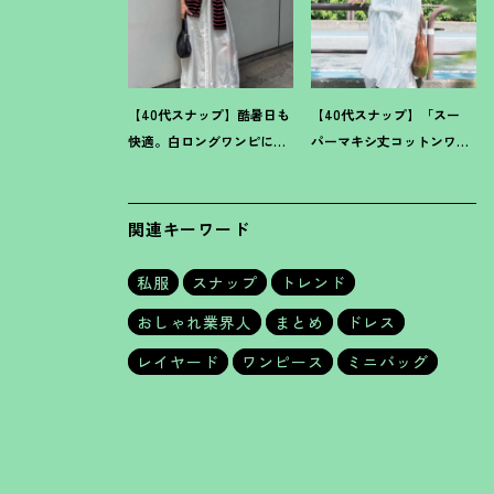
【40代スナップ】酷暑日も
【40代スナップ】「スー
快適。白ロングワンピに
パーマキシ丈コットンワン
「ボーダーT腰巻き」で旬
ピ」をブラウン小物で旬見
顔に
！
｜萩原美緒さん
せ
！
｜大野幸菜さん
関連キーワード
私服
スナップ
トレンド
おしゃれ業界人
まとめ
ドレス
レイヤード
ワンピース
ミニバッグ