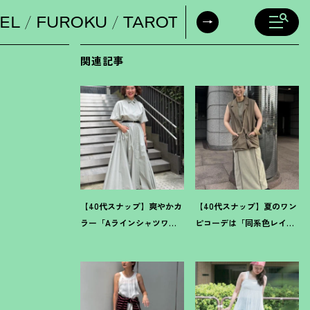
EL
FUROKU
TAROT
DAILY HORO
関連記事
【40代スナップ】爽やかカ
【40代スナップ】夏のワン
ラー「Aラインシャツワン
ピコーデは「同系色レイ
ピ」が街でも旅先でも活
ヤード」でスッキリ決め
躍
！
｜志波かよこさん
て
！
｜仲林智佳さん