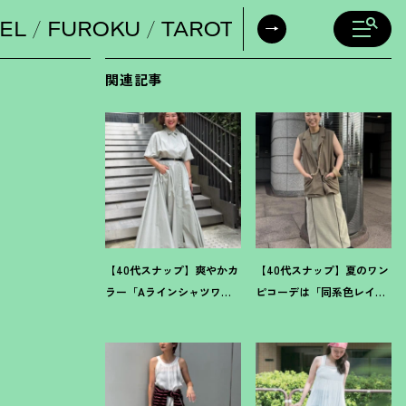
EL
FUROKU
TAROT
DAILY HORO
関連記事
【40代スナップ】爽やかカ
【40代スナップ】夏のワン
ラー「Aラインシャツワン
ピコーデは「同系色レイ
ピ」が街でも旅先でも活
ヤード」でスッキリ決め
躍
！
｜志波かよこさん
て
！
｜仲林智佳さん