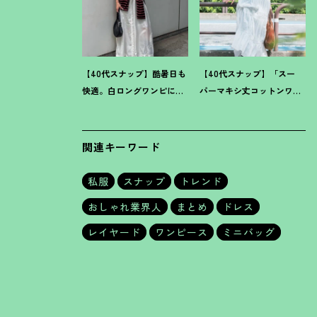
【40代スナップ】酷暑日も
【40代スナップ】「スー
快適。白ロングワンピに
パーマキシ丈コットンワン
「ボーダーT腰巻き」で旬
ピ」をブラウン小物で旬見
顔に
！
｜萩原美緒さん
せ
！
｜大野幸菜さん
関連キーワード
私服
スナップ
トレンド
おしゃれ業界人
まとめ
ドレス
レイヤード
ワンピース
ミニバッグ