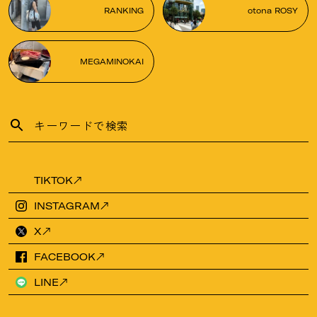
RANKING
otona ROSY
MEGAMINOKAI
TIKTOK
INSTAGRAM
X
FACEBOOK
LINE