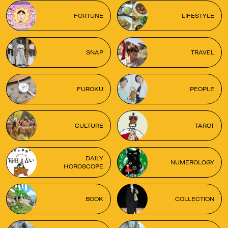
FORTUNE
LIFESTYLE
SNAP
TRAVEL
FUROKU
PEOPLE
CULTURE
TAROT
DAILY
NUMEROLOGY
HOROSCOPE
BOOK
COLLECTION