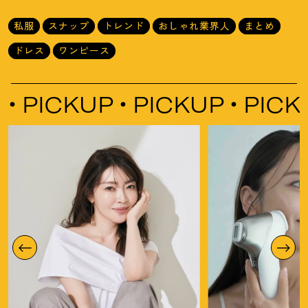
私服
スナップ
トレンド
おしゃれ業界人
まとめ
ドレス
ワンピース
CKUP
PICKUP
PICKUP
P