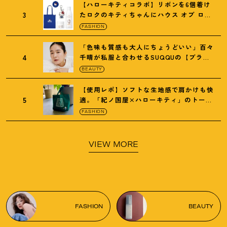
【ハローキティコラボ】リボンを6個着け
3
たロクのキティちゃんにハウス オブ ロー
ゼの限定パケも
！
FASHION
「色味も質感も大人にちょうどいい」百々
4
千晴が私服と合わせるSUQQUの【ブラー
リクイド リップ】6選
BEAUTY
【使用レポ】ソフトな生地感で肩かけも快
5
適。「紀ノ国屋×ハローキティ」のトート
がガシガシ使えて最高です
！
FASHION
VIEW MORE
FASHION
BEAUTY