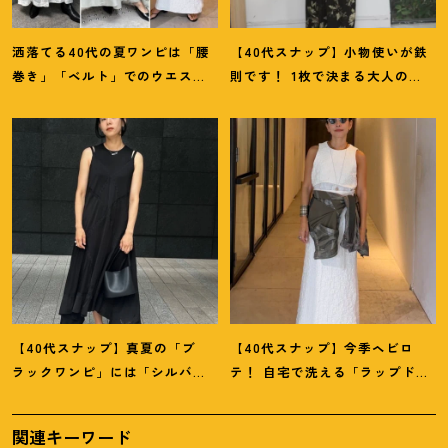
洒落てる40代の夏ワンピは「腰
【40代スナップ】小物使いが鉄
巻き」「ベルト」でのウエスト
則です
！
1枚で決まる大人の
マークがイイ
！
【スナップ7選】
「大胆柄ワンピ」｜古橋菜摘さ
ん
【40代スナップ】真夏の「ブ
【40代スナップ】今季ヘビロ
ラックワンピ」には「シルバー
テ
！
自宅で洗える「ラップドレ
小物」が断然映えます
！
｜佐藤
ス」にシャツを腰巻き｜内田志
果林さん
乃婦さん
関連キーワード