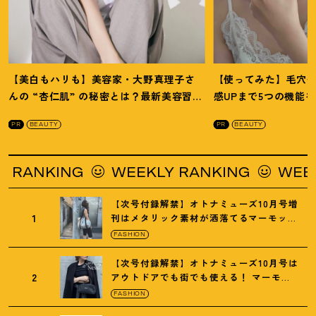
【美白もハリも】美容家・大野真理子さ
【使ってみた】毛穴
んの “杏仁肌” の秘密とは
？
最新美容習慣
感UPまで5つの機能
を徹底解説
！
の全方位ケア光美顔
PR
BEAUTY
PR
BEAUTY
NG
WEEKLY RANKING
WEEKLY RAN
【次号付録解禁】オトナミューズ10月号増
1
刊はメタリック素材が洒落てるマーモット
の保冷バッグ
FASHION
【次号付録解禁】オトナミューズ10月号は
2
アウトドアでも街でも使える
！
マーモッ
トの黒ショルダー
FASHION