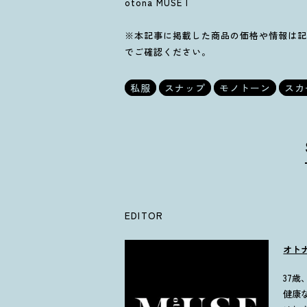
otona MUSE I
※本記事に掲載した商品の価格や情報は記
でご確認ください。
私服
スナップ
モノトーン
スカ
EDITOR
オト
37
健康