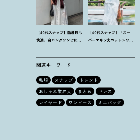
【40代スナップ】酷暑日も
【40代スナップ】「スー
快適。白ロングワンピに
パーマキシ丈コットンワン
「ボーダーT腰巻き」で旬
ピ」をブラウン小物で旬見
顔に
！
｜萩原美緒さん
せ
！
｜大野幸菜さん
関連キーワード
私服
スナップ
トレンド
おしゃれ業界人
まとめ
ドレス
レイヤード
ワンピース
ミニバッグ