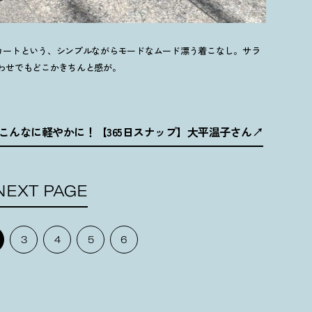
カートという、シンプルながらモードなムード漂う着こなし。サラ
わせでもどこかきちんと感が。
こんなに軽やかに
！
【365日スナップ】大平温子さん
NEXT PAGE
3
4
5
6