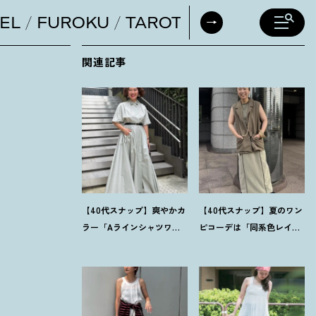
EL
FUROKU
TAROT
DAILY HORO
関連記事
【40代スナップ】爽やかカ
【40代スナップ】夏のワン
ラー「Aラインシャツワン
ピコーデは「同系色レイ
ピ」が街でも旅先でも活
ヤード」でスッキリ決め
躍
！
｜志波かよこさん
て
！
｜仲林智佳さん