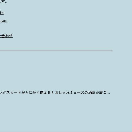
ます。
te
gram
い合わせ
ングスカートがとにかく使える
！
おしゃれミューズの洒落た着こなし12連発イッキ見せ