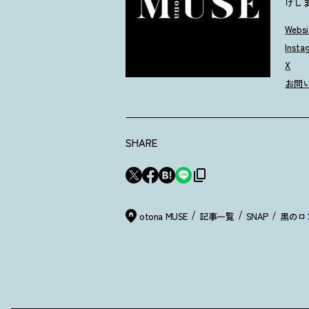
けし
Websi
Insta
X
お問
SHARE
otona MUSE
記事一覧
SNAP
黒のロ