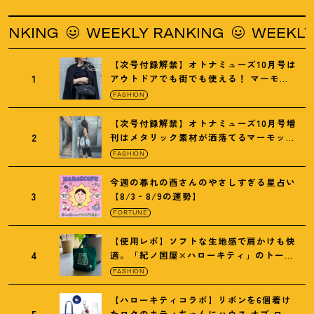
ING
WEEKLY RANKING
WEEKLY RA
【次号付録解禁】オトナミューズ10月号は
1
アウトドアでも街でも使える
！
マーモッ
トの黒ショルダー
FASHION
【次号付録解禁】オトナミューズ10月号増
2
刊はメタリック素材が洒落てるマーモット
の保冷バッグ
FASHION
今週の暮れの酉さんのやさしすぎる星占い
3
【8/3‐8/9の運勢】
FORTUNE
【使用レポ】ソフトな生地感で肩かけも快
4
適。「紀ノ国屋×ハローキティ」のトート
がガシガシ使えて最高です
！
FASHION
【ハローキティコラボ】リボンを6個着け
5
たロクのキティちゃんにハウス オブ ロー