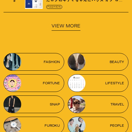
ゼの限定パケも
！
FASHION
VIEW MORE
FASHION
BEAUTY
FORTUNE
LIFESTYLE
SNAP
TRAVEL
FUROKU
PEOPLE