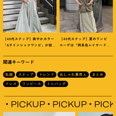
【40代スナップ】爽やかカラー
【40代スナップ】夏のワンピ
「Aラインシャツワンピ」が街で
コーデは「同系色レイヤード」
も旅先でも活躍
！
｜志波かよこ
でスッキリ決めて
！
｜仲林智佳
さん
さん
関連キーワード
私服
スナップ
トレンド
おしゃれ業界人
まとめ
ドレス
ワンピース
ミニバッグ
PICKUP
PICKUP
PICKU