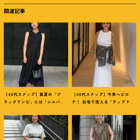
関連記事
【40代スナップ】真夏の「ブ
【40代スナップ】今季ヘビロ
ラックワンピ」には「シルバー
テ
！
自宅で洗える「ラップドレ
小物」が断然映えます
！
｜佐藤
ス」にシャツを腰巻き｜内田志
果林さん
乃婦さん