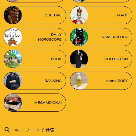
CULTURE
TAROT
DAILY
NUMEROLOGY
HOROSCOPE
BOOK
COLLECTION
RANKING
otona ROSY
MEGAMINOKAI