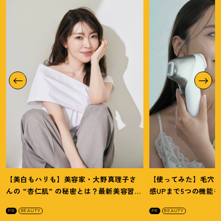
【美白もハリも】美容家・大野真理子さ
【使ってみた】毛穴
んの “杏仁肌” の秘密とは
？
最新美容習慣
感UPまで5つの機能
を徹底解説
！
の全方位ケア光美顔
PR
BEAUTY
PR
BEAUTY