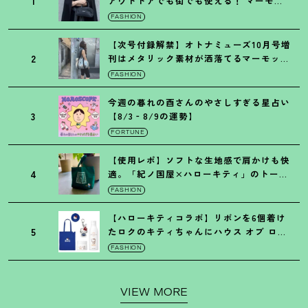
1
アウトドアでも街でも使える
！
マーモッ
トの黒ショルダー
FASHION
【次号付録解禁】オトナミューズ10月号増
2
刊はメタリック素材が洒落てるマーモット
の保冷バッグ
FASHION
今週の暮れの酉さんのやさしすぎる星占い
3
【8/3‐8/9の運勢】
FORTUNE
【使用レポ】ソフトな生地感で肩かけも快
4
適。「紀ノ国屋×ハローキティ」のトート
がガシガシ使えて最高です
！
FASHION
【ハローキティコラボ】リボンを6個着け
5
たロクのキティちゃんにハウス オブ ロー
ゼの限定パケも
！
FASHION
VIEW MORE