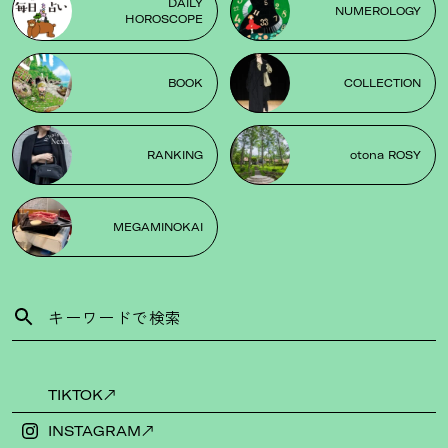
DAILY
NUMEROLOGY
HOROSCOPE
BOOK
COLLECTION
RANKING
otona ROSY
MEGAMINOKAI
TIKTOK
INSTAGRAM