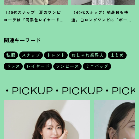
【40代スナップ】夏のワンピ
【40代スナップ】酷暑日も快
コーデは「同系色レイヤード」
適。白ロングワンピに「ボー
でスッキリ決めて
！
｜仲林智佳
ダーT腰巻き」で旬顔に
！
｜萩原
さん
美緒さん
関連キーワード
私服
スナップ
トレンド
おしゃれ業界人
まとめ
ドレス
レイヤード
ワンピース
ミニバッグ
KUP
PICKUP
PICKUP
P