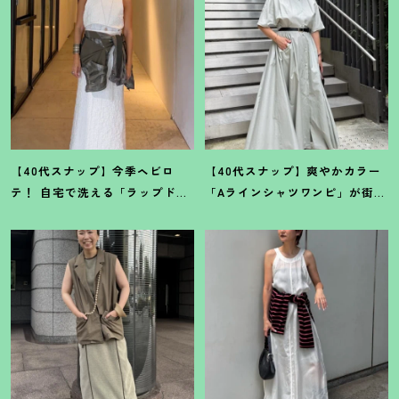
【40代スナップ】今季ヘビロ
【40代スナップ】爽やかカラー
テ
！
自宅で洗える「ラップドレ
「Aラインシャツワンピ」が街で
ス」にシャツを腰巻き｜内田志
も旅先でも活躍
！
｜志波かよこ
乃婦さん
さん