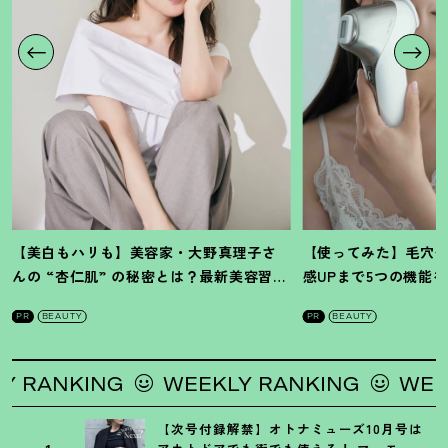
【美白もハリも】美容家・大野真理子さ
【使ってみた】毛穴
んの “杏仁肌” の秘密とは
？
最新美容習慣
感UPまで5つの機能
を徹底解説
！
の全方位ケア光美顔
PR
BEAUTY
PR
BEAUTY
G
WEEKLY RANKING
WEEKLY RANK
【次号付録解禁】オトナミューズ10月号は