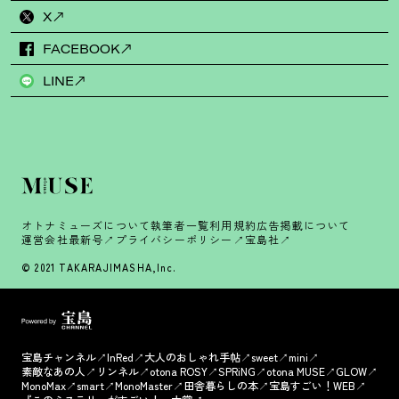
X
FACEBOOK
LINE
オトナミューズについて
執筆者一覧
利用規約
広告掲載について
運営会社
最新号
プライバシーポリシー
宝島社
© 2021 TAKARAJIMASHA,Inc.
宝島チャンネル
InRed
大人のおしゃれ手帖
sweet
mini
素敵なあの人
リンネル
otona ROSY
SPRiNG
otona MUSE
GLOW
MonoMax
smart
MonoMaster
田舎暮らしの本
宝島すごい！WEB