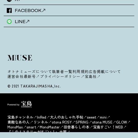
FACEBOOK
LINE
オトナミューズについて
執筆者一覧
利用規約
広告掲載について
運営会社
最新号
プライバシーポリシー
宝島社
© 2021 TAKARAJIMASHA,Inc.
宝島チャンネル
InRed
大人のおしゃれ手帖
sweet
mini
素敵なあの人
リンネル
otona ROSY
SPRiNG
otona MUSE
GLOW
MonoMax
smart
MonoMaster
田舎暮らしの本
宝島すごい！WEB
『このミステリーがすごい！』大賞