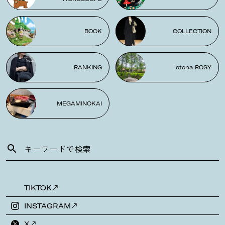
BOOK
COLLECTION
RANKING
otona ROSY
MEGAMINOKAI
TIKTOK
INSTAGRAM
X