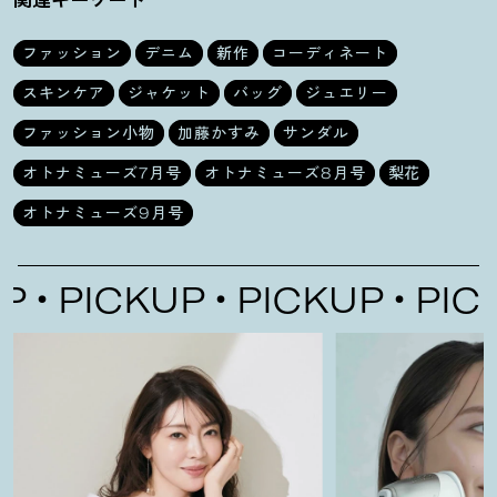
ファッション
デニム
新作
コーディネート
スキンケア
ジャケット
バッグ
ジュエリー
ファッション小物
加藤かすみ
サンダル
オトナミューズ7月号
オトナミューズ8月号
梨花
オトナミューズ9月号
PICKUP
PICKUP
PICKUP