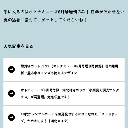
手に入るのはオトナミューズ6月号増刊のみ
！
日傘が欠かせない
夏の猛暑に備えて、ゲットしてくださいね
！
人気記事を見る
紫外線カット99.9%【オトナミューズ6月号増刊号付録】晴雨兼用
折り畳み傘はメンズも使えるデザイン
オトナミューズ6月号付録｜河北裕介コラボ「小顔見え調光サング
ラス」が再登場。完売必至です
！
40代がシンプルコーデを洒落見せするにはこなれた「ヌードリッ
プ」がカギです
！
【河北メイク】