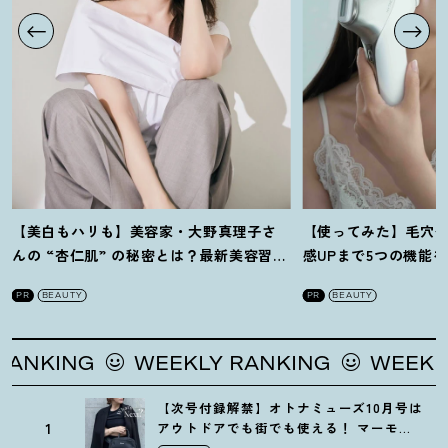
【美白もハリも】美容家・大野真理子さ
【使ってみた】毛穴
んの “杏仁肌” の秘密とは
？
最新美容習慣
感UPまで5つの機能
を徹底解説
！
の全方位ケア光美顔
PR
BEAUTY
PR
BEAUTY
ING
WEEKLY RANKING
WEEKLY RAN
【次号付録解禁】オトナミューズ10月号は
1
アウトドアでも街でも使える
！
マーモッ
トの黒ショルダー