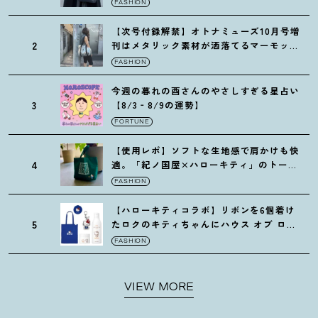
FASHION
【次号付録解禁】オトナミューズ10月号増
2
刊はメタリック素材が洒落てるマーモット
の保冷バッグ
FASHION
今週の暮れの酉さんのやさしすぎる星占い
3
【8/3‐8/9の運勢】
FORTUNE
【使用レポ】ソフトな生地感で肩かけも快
4
適。「紀ノ国屋×ハローキティ」のトート
がガシガシ使えて最高です
！
FASHION
【ハローキティコラボ】リボンを6個着け
5
たロクのキティちゃんにハウス オブ ロー
ゼの限定パケも
！
FASHION
VIEW MORE