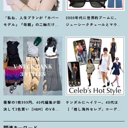
「私ね、人生プランが『カバー
2000年代に世界的ブームに。
モデル』『母親』の二軸だけな
ジューシークチュールとマウ
んだよね」梨花が選択した【生
ジーの夢コラボ【最旬LAブラン
き方】
ド】6選
衝撃の1枚999円。40代編集が即
ケンダルにヘイリー。40代は
決して3色買い【H&M】のVネッ
【「推し海外セレブ」コーデ】
クタンクが超使える
！
夏コーデ
を取り入れて日常コーデのアプ
3選
デが吉
！
関連キーワード