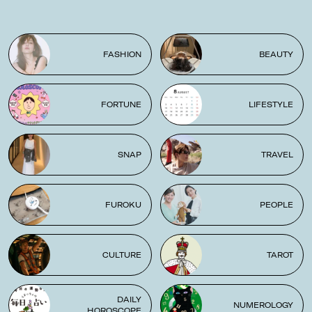
FASHION
BEAUTY
FORTUNE
LIFESTYLE
SNAP
TRAVEL
FUROKU
PEOPLE
CULTURE
TAROT
DAILY
NUMEROLOGY
HOROSCOPE