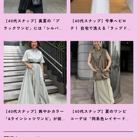
【40代スナップ】真夏の「ブ
【40代スナップ】今季ヘビロ
ラックワンピ」には「シルバー
テ
！
自宅で洗える「ラップドレ
小物」が断然映えます
！
｜佐藤
ス」にシャツを腰巻き｜内田志
果林さん
乃婦さん
【40代スナップ】爽やかカラー
【40代スナップ】夏のワンピ
「Aラインシャツワンピ」が街で
コーデは「同系色レイヤード」
も旅先でも活躍
！
｜志波かよこ
でスッキリ決めて
！
｜仲林智佳
さん
さん