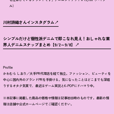
ル）
川村詩織さんインスタグラム
シンプルだけど個性派デニムで即こなれ見え
！
おしゃれな業
界人デニムスナップまとめ【9/2～9/8】
Profile
かわむら しおり／大手PR代理店を経て独立。ファッション、ビューティを
中心に国内外のブランドPRを手掛ける。気になったことはどこまでも深堀
りするオタク気質で、最近はゲーム実況とK-POPにドハマり中。
※本記事に掲載した商品の価格や情報は記事初出時のものです。最新の情
報は店舗や公式ホームページでご確認ください。