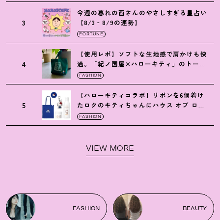
今週の暮れの酉さんのやさしすぎる星占い
3
【8/3‐8/9の運勢】
FORTUNE
【使用レポ】ソフトな生地感で肩かけも快
4
適。「紀ノ国屋×ハローキティ」のトート
がガシガシ使えて最高です
！
FASHION
【ハローキティコラボ】リボンを6個着け
5
たロクのキティちゃんにハウス オブ ロー
ゼの限定パケも
！
FASHION
VIEW MORE
FASHION
BEAUTY