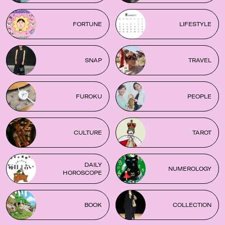
FORTUNE
LIFESTYLE
SNAP
TRAVEL
FUROKU
PEOPLE
CULTURE
TAROT
DAILY
NUMEROLOGY
HOROSCOPE
BOOK
COLLECTION