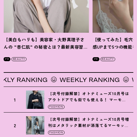
【美白もハリも】美容家・大野真理子さ
【使ってみた】毛穴
んの “杏仁肌” の秘密とは
？
最新美容習慣
感UPまで5つの機能
を徹底解説
！
の全方位ケア光美顔
PR
BEAUTY
PR
BEAUTY
 RANKING
WEEKLY RANKING
WEEK
【次号付録解禁】オトナミューズ10月号は
1
アウトドアでも街でも使える
！
マーモッ
トの黒ショルダー
FASHION
【次号付録解禁】オトナミューズ10月号増
2
刊はメタリック素材が洒落てるマーモット
の保冷バッグ
FASHION