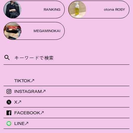
RANKING
otona ROSY
MEGAMINOKAI
TIKTOK
INSTAGRAM
X
FACEBOOK
LINE