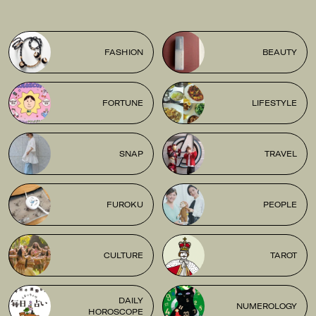
FASHION
BEAUTY
FORTUNE
LIFESTYLE
SNAP
TRAVEL
FUROKU
PEOPLE
CULTURE
TAROT
DAILY
NUMEROLOGY
HOROSCOPE