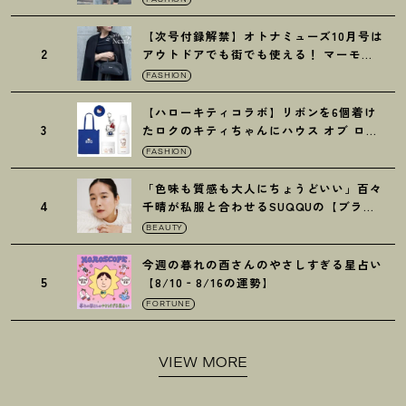
【次号付録解禁】オトナミューズ10月号は
2
アウトドアでも街でも使える
！
マーモッ
トの黒ショルダー
FASHION
【ハローキティコラボ】リボンを6個着け
3
たロクのキティちゃんにハウス オブ ロー
ゼの限定パケも
！
FASHION
「色味も質感も大人にちょうどいい」百々
4
千晴が私服と合わせるSUQQUの【ブラー
リクイド リップ】6選
BEAUTY
今週の暮れの酉さんのやさしすぎる星占い
5
【8/10‐8/16の運勢】
FORTUNE
VIEW MORE