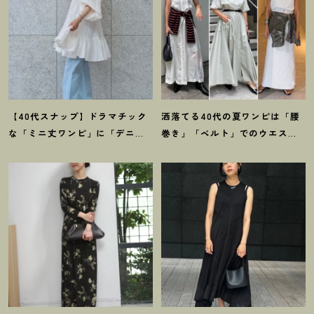
【40代スナップ】ドラマチック
洒落てる40代の夏ワンピは「腰
な「ミニ丈ワンピ」に「デニ
巻き」「ベルト」でのウエスト
ム」で甘さ控えめが気分
！
｜林
マークがイイ
！
【スナップ7選】
夏紀さん