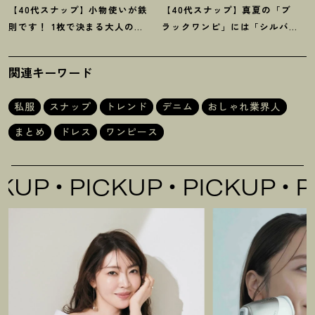
【40代スナップ】小物使いが鉄
【40代スナップ】真夏の「ブ
則です
！
1枚で決まる大人の
ラックワンピ」には「シルバー
「大胆柄ワンピ」｜古橋菜摘さ
小物」が断然映えます
！
｜佐藤
ん
果林さん
関連キーワード
私服
スナップ
トレンド
デニム
おしゃれ業界人
まとめ
ドレス
ワンピース
P
PICKUP
PICKUP
PIC