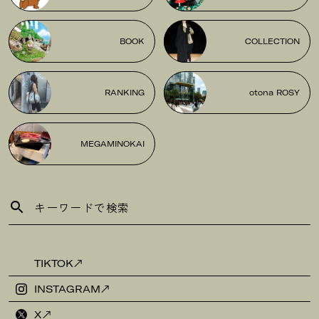
BOOK
COLLECTION
RANKING
otona ROSY
MEGAMINOKAI
TIKTOK
INSTAGRAM
X