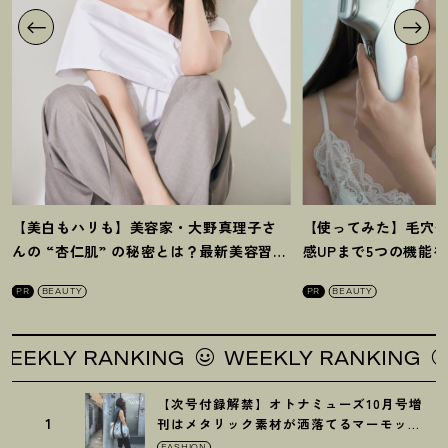
【美白もハリも】美容家・大野真理子さ
【使ってみた】毛穴
んの “杏仁肌” の秘密とは
？
最新美容習慣
感UPまで5つの機能
を徹底解説
！
の全方位ケア光美顔
PR
BEAUTY
PR
BEAUTY
LY RANKING
WEEKLY RANKING
WE
【次号付録解禁】オトナミューズ10月号増
1
刊はメタリック素材が洒落てるマーモット
の保冷バッグ
FASHION