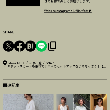
自の目線で楽しくお届けします。
Website
Instagram
X
お問い合わせ
SHARE
otona MUSE
記事一覧
SNAP
スリットスカートを重ねてデニムのセットアップをより今っぽく
！
【36
関連記事