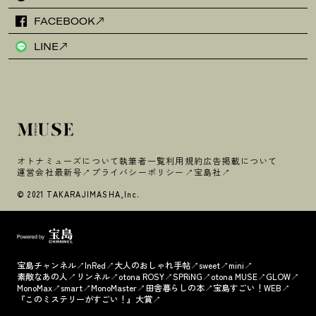
FACEBOOK
LINE
オトナミューズについて
執筆者一覧
利用規約
広告掲載について
運営会社
最新号
プライバシーポリシー
宝島社
© 2021 TAKARAJIMASHA,Inc.
宝島チャンネル
InRed
大人のおしゃれ手帖
sweet
mini
素敵なあの人
リンネル
otona ROSY
SPRiNG
otona MUSE
GLOW
MonoMax
smart
MonoMaster
田舎暮らしの本
宝島すごい！WEB
『このミステリーがすごい！』大賞