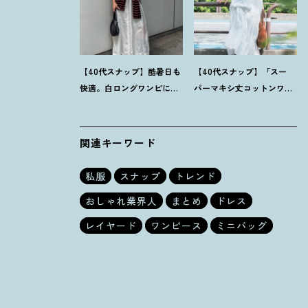
【40代スナップ】酷暑日も
【40代スナップ】「スー
快適。白ロングワンピに
パーマキシ丈コットンワン
「ボーダーT腰巻き」で旬
ピ」をブラウン小物で旬見
顔に
！
｜萩原美緒さん
せ
！
｜大野幸菜さん
関連キーワード
私服
スナップ
トレンド
おしゃれ業界人
まとめ
ドレス
レイヤード
ワンピース
ミニバッグ