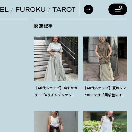
EL
FUROKU
TAROT
DAILY HORO
関連記事
【40代スナップ】爽やかカ
【40代スナップ】夏のワン
ラー「Aラインシャツワン
ピコーデは「同系色レイ
ピ」が街でも旅先でも活
ヤード」でスッキリ決め
躍
！
｜志波かよこさん
て
！
｜仲林智佳さん