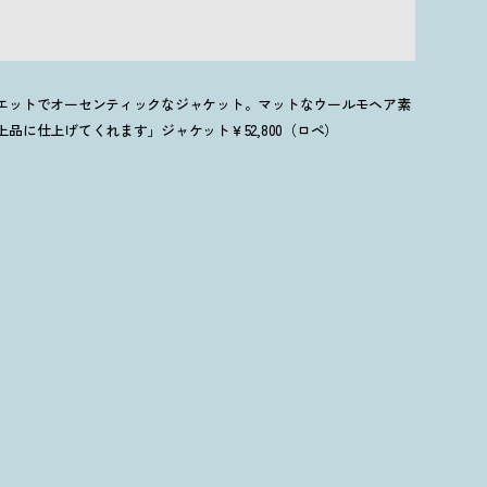
エットでオーセンティックなジャケット。マットなウールモヘア素
品に仕上げてくれます」ジャケット￥52,800（ロペ）