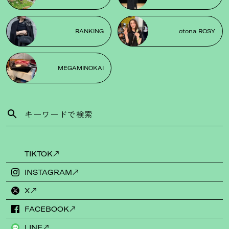
RANKING
otona ROSY
MEGAMINOKAI
TIKTOK
INSTAGRAM
X
FACEBOOK
LINE