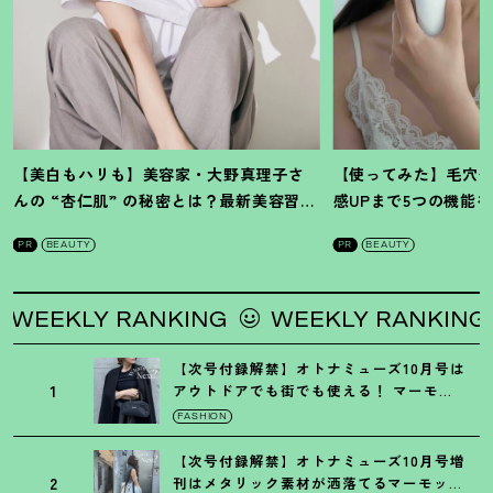
【美白もハリも】美容家・大野真理子さ
【使ってみた】毛穴
んの “杏仁肌” の秘密とは
？
最新美容習慣
感UPまで5つの機能
を徹底解説
！
の全方位ケア光美顔
PR
BEAUTY
PR
BEAUTY
EKLY RANKING
WEEKLY RANKING
【次号付録解禁】オトナミューズ10月号は
1
アウトドアでも街でも使える
！
マーモッ
トの黒ショルダー
FASHION
【次号付録解禁】オトナミューズ10月号増
2
刊はメタリック素材が洒落てるマーモット