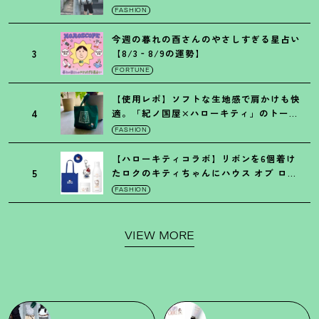
の保冷バッグ
FASHION
今週の暮れの酉さんのやさしすぎる星占い
3
【8/3‐8/9の運勢】
FORTUNE
【使用レポ】ソフトな生地感で肩かけも快
4
適。「紀ノ国屋×ハローキティ」のトート
がガシガシ使えて最高です
！
FASHION
【ハローキティコラボ】リボンを6個着け
5
たロクのキティちゃんにハウス オブ ロー
ゼの限定パケも
！
FASHION
VIEW MORE