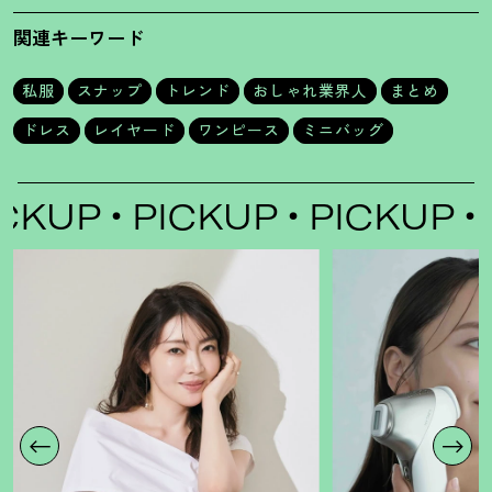
美緒さん
さん
関連キーワード
私服
スナップ
トレンド
おしゃれ業界人
まとめ
ドレス
レイヤード
ワンピース
ミニバッグ
KUP
PICKUP
PICKUP
PI