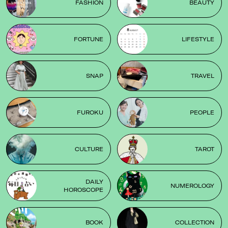
FASHION
BEAUTY
FORTUNE
LIFESTYLE
SNAP
TRAVEL
FUROKU
PEOPLE
CULTURE
TAROT
DAILY
NUMEROLOGY
HOROSCOPE
BOOK
COLLECTION