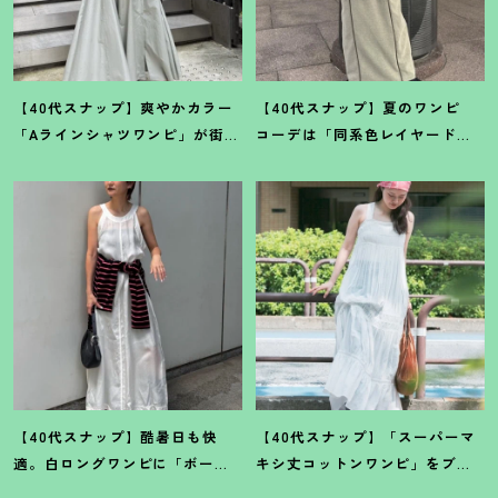
【40代スナップ】爽やかカラー
【40代スナップ】夏のワンピ
「Aラインシャツワンピ」が街で
コーデは「同系色レイヤード」
も旅先でも活躍
！
｜志波かよこ
でスッキリ決めて
！
｜仲林智佳
さん
さん
【40代スナップ】酷暑日も快
【40代スナップ】「スーパーマ
適。白ロングワンピに「ボー
キシ丈コットンワンピ」をブラ
ダーT腰巻き」で旬顔に
！
｜萩原
ウン小物で旬見せ
！
｜大野幸菜