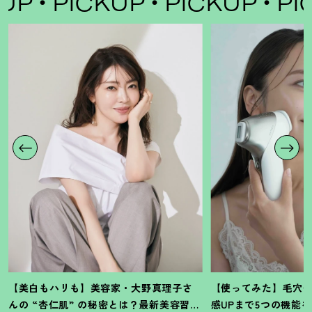
UP
PICKUP
PICKUP
PIC
【美白もハリも】美容家・大野真理子さ
【使ってみた】毛穴
んの “杏仁肌” の秘密とは
？
最新美容習慣
感UPまで5つの機能