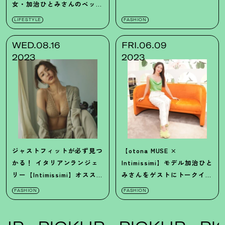
女・加治ひとみさんのベッド
ルームに潜入♡
LIFESTYLE
FASHION
WED.08.16
FRI.06.09
2023
2023
ジャストフィットが必ず見つ
【otona MUSE ×
かる
！
イタリアンランジェ
Intimissimi】モデル加治ひと
リー【Intimissimi】オススメ
みさんをゲストにトークイベ
のベーシックライン5選
ントを開催
！
FASHION
FASHION