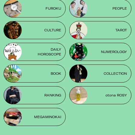
FUROKU
PEOPLE
CULTURE
TAROT
DAILY
NUMEROLOGY
HOROSCOPE
BOOK
COLLECTION
RANKING
otona ROSY
MEGAMINOKAI