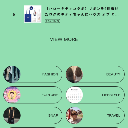
【ハローキティコラボ】リボンを6個着け
5
たロクのキティちゃんにハウス オブ ロー
ゼの限定パケも
！
FASHION
VIEW MORE
FASHION
BEAUTY
FORTUNE
LIFESTYLE
SNAP
TRAVEL