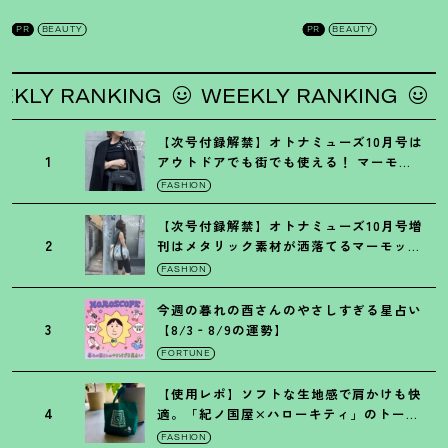
を徹底解説
！
の全方位ケア光美顔
PR
BEAUTY
PR
BEAUTY
LY RANKING
WEEKLY RANKING
WE
【次号付録解禁】オトナミューズ10月号は
1
アウトドアでも街でも使える
！
マーモッ
トの黒ショルダー
FASHION
【次号付録解禁】オトナミューズ10月号増
2
刊はメタリック素材が洒落てるマーモット
の保冷バッグ
FASHION
今週の暮れの酉さんのやさしすぎる星占い
3
【8/3‐8/9の運勢】
FORTUNE
【使用レポ】ソフトな生地感で肩かけも快
4
適。「紀ノ国屋×ハローキティ」のトート
がガシガシ使えて最高です
！
FASHION