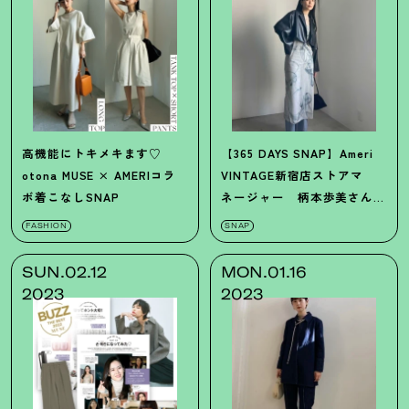
高機能にトキメキます♡
【365 DAYS SNAP】Ameri
otona MUSE × AMERIコラ
VINTAGE新宿店ストアマ
ボ着こなしSNAP
ネージャー 柄本歩美さんの
ジャケットスタイル
FASHION
SNAP
SUN.02.12
MON.01.16
2023
2023