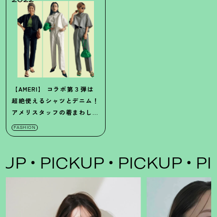
【AMERI】
コラボ第３弾は
超絶使えるシャツとデニム！
アメリスタッフの着まわし
SNAP
FASHION
P
PICKUP
PICKUP
PIC