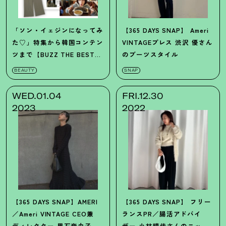
「ソン・イェジンになってみ
【365 DAYS SNAP】
Ameri
た♡」特集から韓国コンテン
VINTAGEプレス
渋沢 優さん
ツまで【BUZZ THE BEST
のブーツスタイル
2022】2022年のスマッシュ
BEAUTY
SNAP
ヒットを総ざらい！
WED.01.04
FRI.12.30
2023
2022
【365 DAYS SNAP】AMERI
【365 DAYS SNAP】
フリー
／Ameri VINTAGE
CEO兼
ランスPR／腸活アドバイ
ディレクター
黒石奈央子さ
ザー
小林晴佳さんのニット