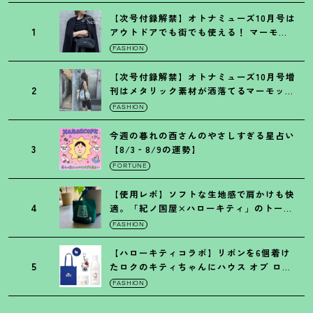
【次号付録解禁】オトナミューズ10月号は
1
アウトドアでも街でも使える
！
マーモッ
トの黒ショルダー
FASHION
【次号付録解禁】オトナミューズ10月号増
2
刊はメタリック素材が洒落てるマーモット
の保冷バッグ
FASHION
今週の暮れの酉さんのやさしすぎる星占い
3
【8/3‐8/9の運勢】
FORTUNE
【使用レポ】ソフトな生地感で肩かけも快
4
適。「紀ノ国屋×ハローキティ」のトート
がガシガシ使えて最高です
！
FASHION
【ハローキティコラボ】リボンを6個着け
5
たロクのキティちゃんにハウス オブ ロー
ゼの限定パケも
！
FASHION