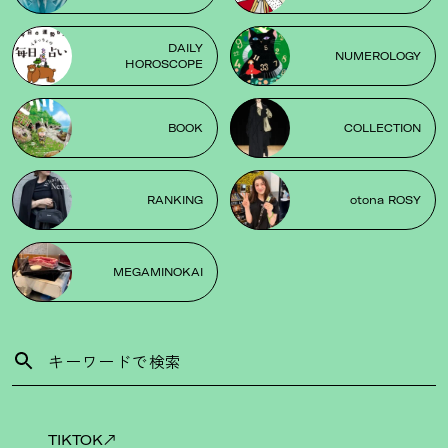
DAILY
NUMEROLOGY
HOROSCOPE
BOOK
COLLECTION
RANKING
otona ROSY
MEGAMINOKAI
TIKTOK