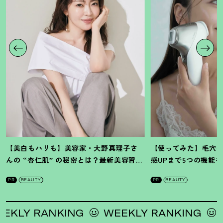
【美白もハリも】美容家・大野真理子さ
【使ってみた】毛穴
んの “杏仁肌” の秘密とは
？
最新美容習慣
感UPまで5つの機能
を徹底解説
！
の全方位ケア光美顔
PR
BEAUTY
PR
BEAUTY
LY RANKING
WEEKLY RANKING
WE