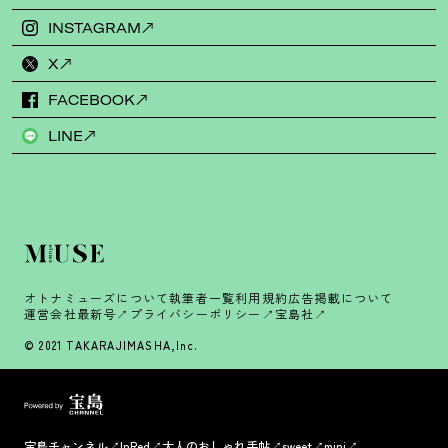
INSTAGRAM
X
FACEBOOK
LINE
オトナミューズについて
執筆者一覧
利用規約
広告掲載について
運営会社
最新号
プライバシーポリシー
宝島社
© 2021 TAKARAJIMASHA,Inc.
宝島チャンネル
InRed
大人のおしゃれ手帖
sweet
mini