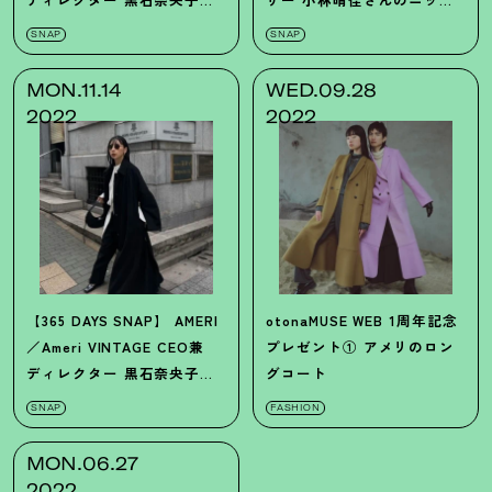
んのドレススタイル
スタイル
SNAP
SNAP
MON.11.14
WED.09.28
2022
2022
【365 DAYS SNAP】
AMERI
otonaMUSE WEB 1周年記念
／Ameri VINTAGE
CEO兼
プレゼント① アメリのロン
ディレクター
黒石奈央子さ
グコート
んのコートスタイル
SNAP
FASHION
MON.06.27
2022