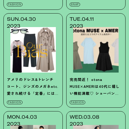
物考【黒石奈央子】
FASHION
SNAP
SUN.04.30
TUE.04.11
2023
2023
アメリのドレス&トレンチ
完売間近
！
otona
コート、ジンズのメガネetc.
MUSE×AMERIは40代に嬉し
愛され続ける「定番」には確
い機能満載♡ ショーパン
かな理由があった
！
セットアップとロングトップ
FASHION
FASHION
スコラボを買い逃さないで
！
MON.04.03
WED.03.08
2023
2023