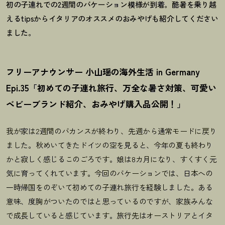
初の子連れでの2週間のバケーション模様が到着。酷暑を乗り越
えるtipsからイタリアのオススメのおみやげも紹介してください
ました。
フリーアナウンサー 小山瑶の海外生活 in Germany
Epi.35「初めての子連れ旅行、万全な暑さ対策、可愛い
ベビーブランド紹介、おみやげ購入品公開
！
」
我が家は2週間のバカンスが終わり、先週から通常モードに戻り
ました。秋めいてきたドイツの空を見ると、今年の夏も終わり
かと寂しく感じるこのごろです。娘は8カ月になり、すくすく元
気に育ってくれています。今回のバケーションでは、日本への
一時帰国をのぞいて初めての子連れ旅行を経験しました。ある
意味、度胸がついたのではと思っているのですが、家族みんな
で成長していると感じています。旅行先はオーストリアとイタ