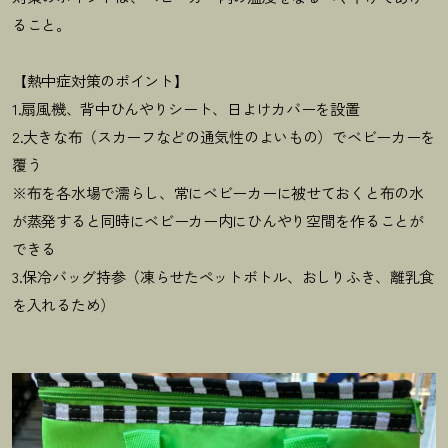
ること。
【熱中症対策のポイント】
1.扇風機、背中ひんやりシート、日よけカバーを設置
2.大きな布（スカーフなどの通気性のよいもの）でベビーカーを
覆う
※布を各水場で濡らし、常にベビーカーに被せておくと布の水
が蒸発すると同時にベビーカー内にひんやり空間を作ることが
できる
3.保冷バッグ持参（凍らせたペットボトル、おしりふき、離乳食
を入れるため）