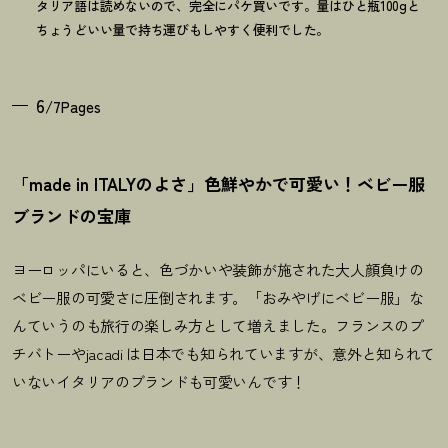
タリア語は読めないので、完全にパケ買いです。量はひと瓶100gと
ちょうどいい量で持ち運びもしやすく便利でした。
6
/7Pages
「made in ITALYのよさ」色鮮やかで可愛い
！
ベビー服
ブランドの宝庫
ヨーロッパにいると、色づかいや装飾が施された大人顔負けの
ベビー服の可愛さに圧倒されます。「おみやげにベビー服」な
んていうのも旅行の楽しみ方として増えました。フランスのプ
チバトーやjacadi は日本でも知られていますが、意外と知られて
いないイタリアのブランドも可愛いんです！