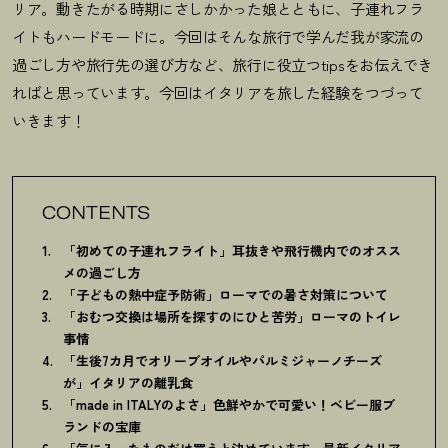
リア。動きたがる時期にさしかかった娘とともに、
子連れフラ
イトもハードモードに。今回はそんな旅行で学んだ我が家流の
過ごし方や旅行先の選び方など、旅行に役立つtipsをお伝えでき
ればと思っています。今回はイタリアを旅した経験をつづって
いきます！
CONTENTS
「初めての子連れフライト」耳抜きや飛行機内でのオスス
メの過ごし方
「子どもの熱中症予防術」ローマでの暑さ対策について
「おむつ交換は場所を探すのにひと苦労」ローマのトイレ
事情
「生後7カ月でオリーブオイルやパルミジャーノチーズ
が」イタリアの離乳食
「made in ITALYのよさ」色鮮やかで可愛い
！
ベビー服ブ
ランドの宝庫