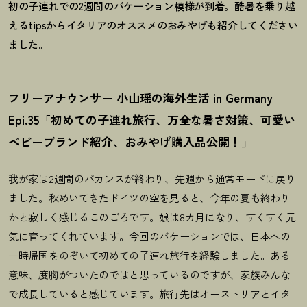
初の子連れでの2週間のバケーション模様が到着。酷暑を乗り越
えるtipsからイタリアのオススメのおみやげも紹介してください
ました。
フリーアナウンサー 小山瑶の海外生活 in Germany
Epi.35「初めての子連れ旅行、万全な暑さ対策、可愛い
ベビーブランド紹介、おみやげ購入品公開
！
」
我が家は2週間のバカンスが終わり、先週から通常モードに戻り
ました。秋めいてきたドイツの空を見ると、今年の夏も終わり
かと寂しく感じるこのごろです。娘は8カ月になり、すくすく元
気に育ってくれています。今回のバケーションでは、日本への
一時帰国をのぞいて初めての子連れ旅行を経験しました。ある
意味、度胸がついたのではと思っているのですが、家族みんな
で成長していると感じています。旅行先はオーストリアとイタ