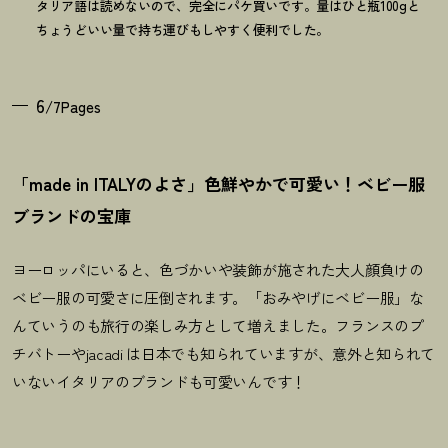
タリア語は読めないので、完全にパケ買いです。量はひと瓶100gと
ちょうどいい量で持ち運びもしやすく便利でした。
6
/7Pages
「made in ITALYのよさ」色鮮やかで可愛い
！
ベビー服
ブランドの宝庫
ヨーロッパにいると、色づかいや装飾が施された大人顔負けの
ベビー服の可愛さに圧倒されます。「おみやげにベビー服」な
んていうのも旅行の楽しみ方として増えました。フランスのプ
チバトーやjacadi は日本でも知られていますが、意外と知られて
いないイタリアのブランドも可愛いんです！