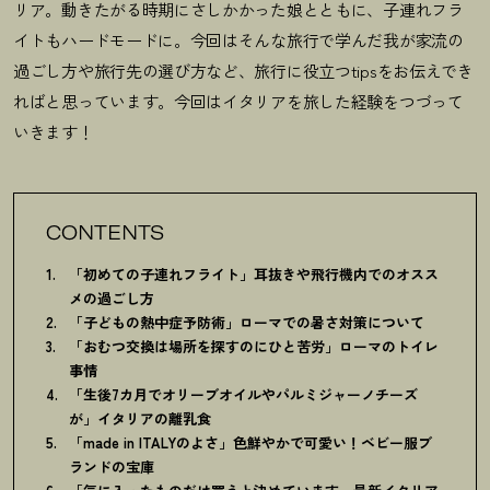
リア。動きたがる時期にさしかかった娘とともに、
子連れフラ
イトもハードモードに。今回はそんな旅行で学んだ我が家流の
過ごし方や旅行先の選び方など、旅行に役立つtipsをお伝えでき
ればと思っています。今回はイタリアを旅した経験をつづって
いきます！
CONTENTS
「初めての子連れフライト」耳抜きや飛行機内でのオスス
メの過ごし方
「子どもの熱中症予防術」ローマでの暑さ対策について
「おむつ交換は場所を探すのにひと苦労」ローマのトイレ
事情
「生後7カ月でオリーブオイルやパルミジャーノチーズ
が」イタリアの離乳食
「made in ITALYのよさ」色鮮やかで可愛い
！
ベビー服ブ
ランドの宝庫