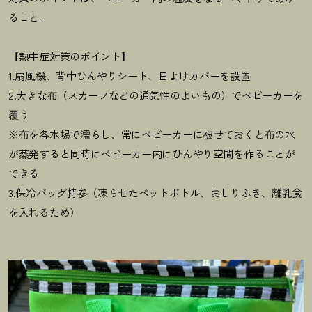
ること。
【熱中症対策のポイント】
1.扇風機、背中ひんやりシート、日よけカバーを設置
2.大きな布（スカーフなどの通気性のよいもの）でベビーカーを
覆う
※布を各水場で濡らし、常にベビーカーに被せておくと布の水
が蒸発すると同時にベビーカー内にひんやり空間を作ることが
できる
3.保冷バッグ持参（凍らせたペットボトル、おしりふき、離乳食
を入れるため）