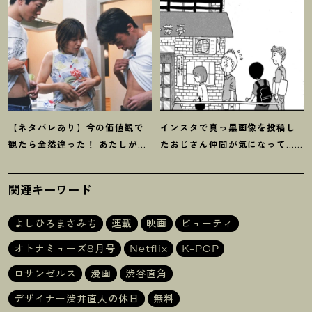
【ネタバレあり】今の価値観で
インスタで真っ黒画像を投稿し
観たら全然違った
！
あたしが救
たおじさん仲間が気になって…
われた『ハッシュ
！
』4Kリマス
【マンガ】デザイナー 渋井直人
ター版
の休日
関連キーワード
よしひろまさみち
連載
映画
ビューティ
オトナミューズ8月号
Netflix
K-POP
ロサンゼルス
漫画
渋谷直角
デザイナー渋井直人の休日
無料