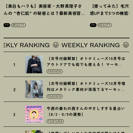
【美白もハリも】美容家・大野真理子さ
【使ってみた】毛穴
んの “杏仁肌” の秘密とは
？
最新美容習慣
感UPまで5つの機能
を徹底解説
！
の全方位ケア光美顔
PR
BEAUTY
PR
BEAUTY
Y RANKING
WEEKLY RANKING
WEE
【次号付録解禁】オトナミューズ10月号は
1
アウトドアでも街でも使える
！
マーモッ
トの黒ショルダー
FASHION
【次号付録解禁】オトナミューズ10月号増
2
刊はメタリック素材が洒落てるマーモット
の保冷バッグ
FASHION
今週の暮れの酉さんのやさしすぎる星占い
3
【8/3‐8/9の運勢】
FORTUNE