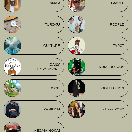
SNAP
TRAVEL
FUROKU
PEOPLE
CULTURE
TAROT
DAILY
NUMEROLOGY
HOROSCOPE
BOOK
COLLECTION
RANKING
otona ROSY
MEGAMINOKAI