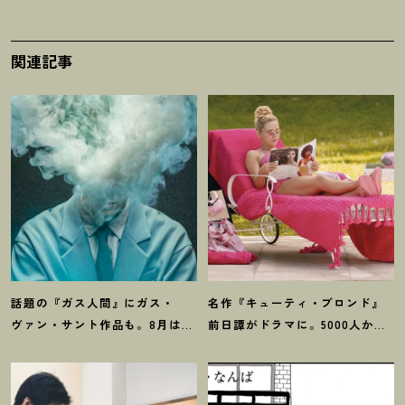
関連記事
話題の『ガス人間』にガス・
名作『キューティ・ブロンド』
ヴァン・サント作品も。8月は
前日譚がドラマに。5000人から
「ガス」つながりの作品が見逃
選ばれたPrime『エル』主演イン
せない
！
タビュー