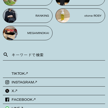
RANKING
otona ROSY
MEGAMINOKAI
TIKTOK
INSTAGRAM
X
FACEBOOK