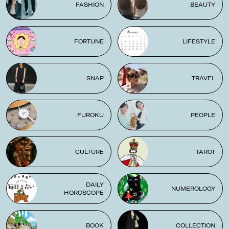
FASHION
BEAUTY
FORTUNE
LIFESTYLE
SNAP
TRAVEL
FUROKU
PEOPLE
CULTURE
TAROT
DAILY
NUMEROLOGY
HOROSCOPE
BOOK
COLLECTION