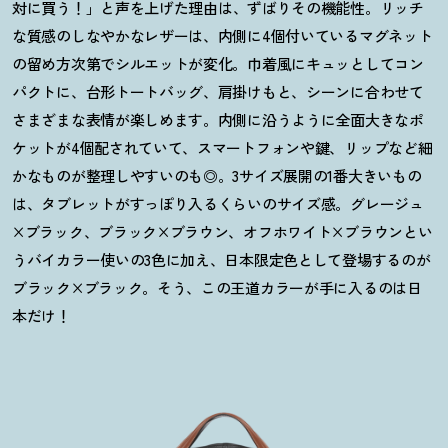
対に買う
！
」と声を上げた理由は、ずばりその機能性。リッチ
な質感のしなやかなレザーは、内側に4個付いているマグネット
の留め方次第でシルエットが変化。巾着風にキュッとしてコン
パクトに、台形トートバッグ、肩掛けもと、シーンに合わせて
さまざまな表情が楽しめます。内側に沿うように全面大きなポ
ケットが4個配されていて、スマートフォンや鍵、リップなど細
かなものが整理しやすいのも◎。3サイズ展開の1番大きいもの
は、タブレットがすっぽり入るくらいのサイズ感。グレージュ
×ブラック、ブラック×ブラウン、オフホワイト×ブラウンとい
うバイカラー使いの3色に加え、日本限定色として登場するのが
ブラック×ブラック。そう、この王道カラーが手に入るのは日
本だけ
！