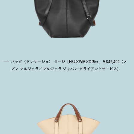
バッグ〈ドレサージュ〉 ラージ［H34×W53×D25㎝］¥642,400（メ
ゾン マルジェラ／マルジェラ ジャパン クライアントサービス）