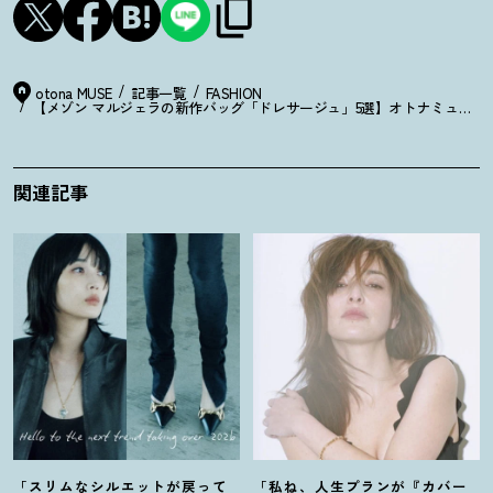
otona MUSE
記事一覧
FASHION
【メゾン マルジェラの新作バッグ「ドレサージュ」5選】オトナミュー
関連記事
「スリムなシルエットが戻って
「私ね、人生プランが『カバー