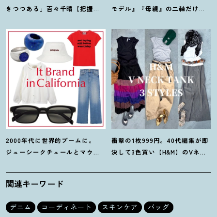
きつつある」百々千晴【把握し
モデル』『母親』の二軸だけな
ておくべきデニムトレンド】っ
んだよね」梨花が選択した【生
て
？
き方】
2000年代に世界的ブームに。
衝撃の1枚999円。40代編集が即
ジューシークチュールとマウ
決して3色買い【H&M】のVネッ
ジーの夢コラボ【最旬LAブラン
クタンクが超使える
！
夏コーデ
ド】6選
3選
関連キーワード
デニム
コーディネート
スキンケア
バッグ