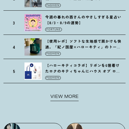
の保冷バッグ
FASHION
今週の暮れの酉さんのやさしすぎる星占い
3
【8/3‐8/9の運勢】
FORTUNE
【使用レポ】ソフトな生地感で肩かけも快
4
適。「紀ノ国屋×ハローキティ」のトート
がガシガシ使えて最高です
！
FASHION
【ハローキティコラボ】リボンを6個着け
5
たロクのキティちゃんにハウス オブ ロー
ゼの限定パケも
！
FASHION
VIEW MORE