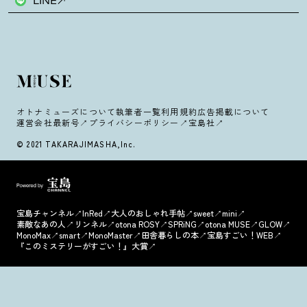
LINE
オトナミューズについて
執筆者一覧
利用規約
広告掲載について
運営会社
最新号
プライバシーポリシー
宝島社
© 2021 TAKARAJIMASHA,Inc.
宝島チャンネル
InRed
大人のおしゃれ手帖
sweet
mini
素敵なあの人
リンネル
otona ROSY
SPRiNG
otona MUSE
GLOW
MonoMax
smart
MonoMaster
田舎暮らしの本
宝島すごい！WEB
『このミステリーがすごい！』大賞