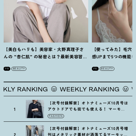
【美白もハリも】美容家・大野真理子さ
【使ってみた】毛穴
んの “杏仁肌” の秘密とは
？
最新美容習慣
感UPまで5つの機能
を徹底解説
！
の全方位ケア光美顔
PR
BEAUTY
PR
BEAUTY
Y RANKING
WEEKLY RANKING
WEEK
【次号付録解禁】オトナミューズ10月号は
1
アウトドアでも街でも使える
！
マーモッ
トの黒ショルダー
FASHION
【次号付録解禁】オトナミューズ10月号増
2
刊はメタリック素材が洒落てるマーモット