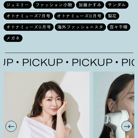
ジュエリー
ファッション小物
加藤かすみ
サンダル
オトナミューズ7月号
オトナミューズ8月号
梨花
オトナミューズ9月号
海外ファッショニスタ
百々千晴
メガネ
P
PICKUP
PICKUP
PICK