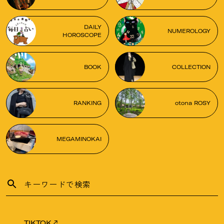
DAILY
NUMEROLOGY
HOROSCOPE
BOOK
COLLECTION
RANKING
otona ROSY
MEGAMINOKAI
TIKTOK