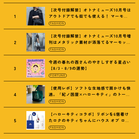
【次号付録解禁】オトナミューズ10月号は
1
アウトドアでも街でも使える
！
マーモッ
トの黒ショルダー
FASHION
【次号付録解禁】オトナミューズ10月号増
2
刊はメタリック素材が洒落てるマーモット
の保冷バッグ
FASHION
今週の暮れの酉さんのやさしすぎる星占い
3
【8/3‐8/9の運勢】
FORTUNE
【使用レポ】ソフトな生地感で肩かけも快
4
適。「紀ノ国屋×ハローキティ」のトート
がガシガシ使えて最高です
！
FASHION
【ハローキティコラボ】リボンを6個着け
5
たロクのキティちゃんにハウス オブ ロー
ゼの限定パケも
！
FASHION