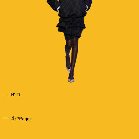
N°21
4
/7Pages