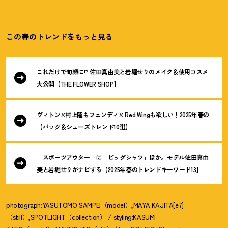
この春のトレンドをもっと見る
これだけで旬顔に!? 佐田真由美と岩堀せりのメイク＆使用コスメ
大公開【THE FLOWER SHOP】
ヴィトン×村上隆もフェンディ× Red Wingも欲しい
！
2025年春の
【バッグ＆シューズトレンド10選】
「スポーツアウター」に「ビッグシャツ」ほか。モデル佐田真由
美と岩堀せりがナビする【2025年春のトレンドキーワード13】
photograph:YASUTOMO SAMPEI（model）,MAYA KAJITA[e7]
（still）,SPOTLIGHT（collection） / styling:KASUMI