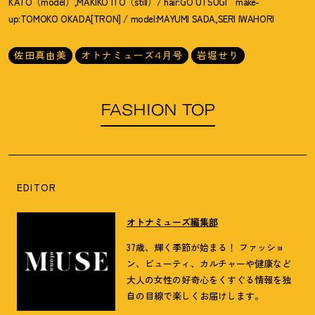
KATO（model）,MAKIKO ITO（still）/ hair:GO UTSUGI make-
up:TOMOKO OKADA[TRON] / model:MAYUMI SADA,SERI IWAHORI
佐田真由美
オトナミューズ4月号
岩堀せり
FASHION TOP
EDITOR
オトナミューズ編集部
37歳、輝く季節が始まる！ ファッショ
ン、ビューティ、カルチャーや健康など
大人の女性の好奇心をくすぐる情報を独
自の目線で楽しくお届けします。