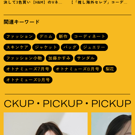
決して3色買い【H&M】のVネッ
【「推し海外セレブ」コーデ】
クタンクが超使える
！
夏コーデ
を取り入れて日常コーデのアプ
3選
デが吉
！
関連キーワード
ファッション
デニム
新作
コーディネート
スキンケア
ジャケット
バッグ
ジュエリー
ファッション小物
加藤かすみ
サンダル
オトナミューズ7月号
オトナミューズ8月号
梨花
オトナミューズ9月号
P
PICKUP
PICKUP
PIC