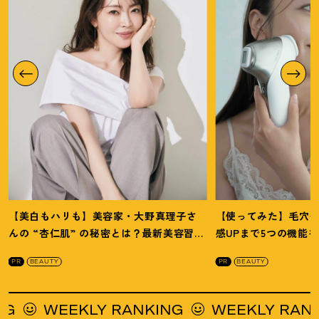
【美白もハリも】美容家・大野真理子さ
【使ってみた】毛穴
んの “杏仁肌” の秘密とは
？
最新美容習慣
感UPまで5つの機能
を徹底解説
！
の全方位ケア光美顔
PR
BEAUTY
PR
BEAUTY
EKLY RANKING
WEEKLY RANKING