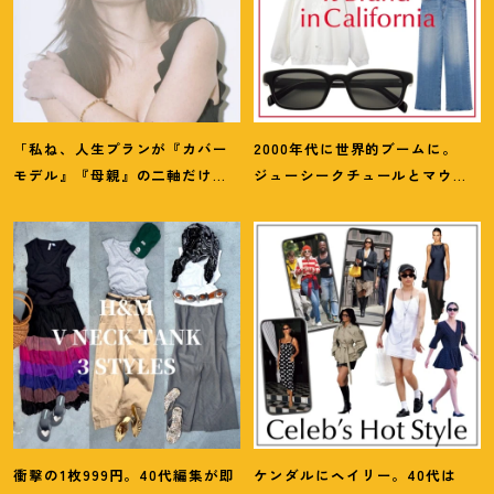
「私ね、人生プランが『カバー
2000年代に世界的ブームに。
モデル』『母親』の二軸だけな
ジューシークチュールとマウ
んだよね」梨花が選択した【生
ジーの夢コラボ【最旬LAブラン
き方】
ド】6選
衝撃の1枚999円。40代編集が即
ケンダルにヘイリー。40代は