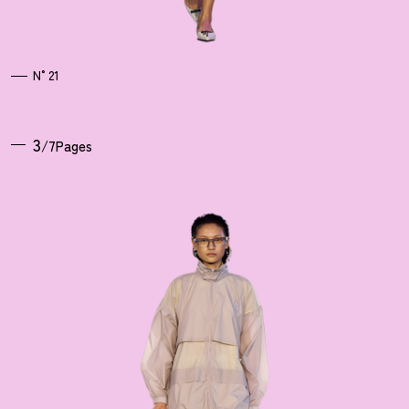
N°21
3
/7Pages