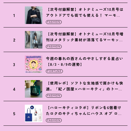
【次号付録解禁】オトナミューズ10月号は
1
アウトドアでも街でも使える
！
マーモッ
トの黒ショルダー
FASHION
【次号付録解禁】オトナミューズ10月号増
2
刊はメタリック素材が洒落てるマーモット
の保冷バッグ
FASHION
今週の暮れの酉さんのやさしすぎる星占い
3
【8/3‐8/9の運勢】
FORTUNE
【使用レポ】ソフトな生地感で肩かけも快
4
適。「紀ノ国屋×ハローキティ」のトート
がガシガシ使えて最高です
！
FASHION
【ハローキティコラボ】リボンを6個着け
5
たロクのキティちゃんにハウス オブ ロー
ゼの限定パケも
！
FASHION