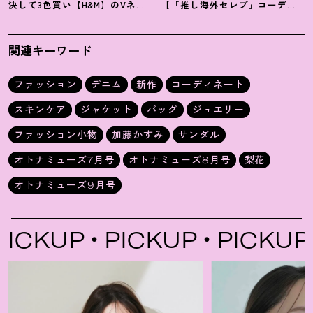
決して3色買い【H&M】のVネッ
【「推し海外セレブ」コーデ】
クタンクが超使える
！
夏コーデ
を取り入れて日常コーデのアプ
3選
デが吉
！
関連キーワード
ファッション
デニム
新作
コーディネート
スキンケア
ジャケット
バッグ
ジュエリー
ファッション小物
加藤かすみ
サンダル
オトナミューズ7月号
オトナミューズ8月号
梨花
オトナミューズ9月号
UP
PICKUP
PICKUP
PIC