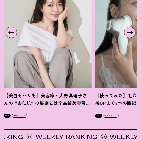
【美白もハリも】美容家・大野真理子さ
【使ってみた】毛穴
んの “杏仁肌” の秘密とは
？
最新美容習慣
感UPまで5つの機能
を徹底解説
！
の全方位ケア光美顔
PR
BEAUTY
PR
BEAUTY
WEEKLY RANKING
WEEKLY RANKIN