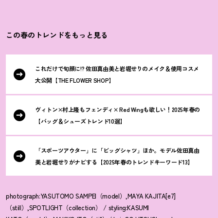
この春のトレンドをもっと見る
これだけで旬顔に!? 佐田真由美と岩堀せりのメイク＆使用コスメ
大公開【THE FLOWER SHOP】
ヴィトン×村上隆もフェンディ× Red Wingも欲しい
！
2025年春の
【バッグ＆シューズトレンド10選】
「スポーツアウター」に「ビッグシャツ」ほか。モデル佐田真由
美と岩堀せりがナビする【2025年春のトレンドキーワード13】
photograph:YASUTOMO SAMPEI（model）,MAYA KAJITA[e7]
（still）,SPOTLIGHT（collection） / styling:KASUMI