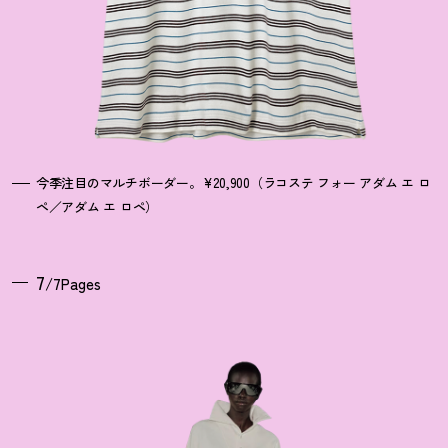
今季注目のマルチボーダー。¥20,900（ラコステ フォー アダム エ ロ
ペ／アダム エ ロペ）
7
/7Pages