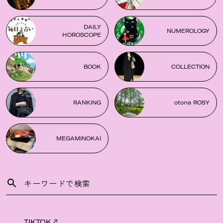
DAILY
NUMEROLOGY
HOROSCOPE
BOOK
COLLECTION
RANKING
otona ROSY
MEGAMINOKAI
TIKTOK