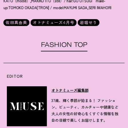
KATO（model）,MAKIKO ITO（still）/ hair:GO UTSUGI make-
up:TOMOKO OKADA[TRON] / model:MAYUMI SADA,SERI IWAHORI
佐田真由美
オトナミューズ4月号
岩堀せり
FASHION TOP
EDITOR
オトナミューズ編集部
37歳、輝く季節が始まる！ ファッショ
ン、ビューティ、カルチャーや健康など
大人の女性の好奇心をくすぐる情報を独
自の目線で楽しくお届けします。