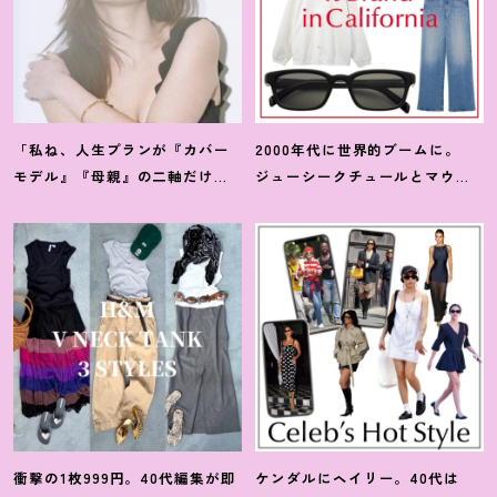
「私ね、人生プランが『カバー
2000年代に世界的ブームに。
モデル』『母親』の二軸だけな
ジューシークチュールとマウ
んだよね」梨花が選択した【生
ジーの夢コラボ【最旬LAブラン
き方】
ド】6選
衝撃の1枚999円。40代編集が即
ケンダルにヘイリー。40代は