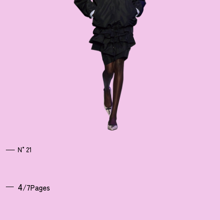
N°21
4
/7Pages