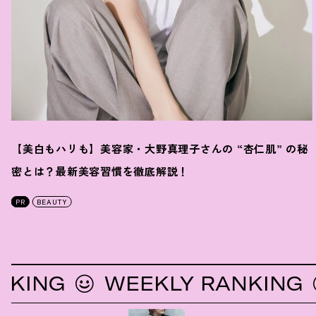
【美白もハリも】美容家・大野真理子さんの “杏仁肌” の秘
密とは
？
最新美容習慣を徹底解説
！
PR
BEAUTY
NG
WEEKLY RANKING
W