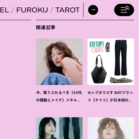
EL
FUROKU
TAROT
DAILY HORO
関連記事
今、取り入れるべき【40代
セレブがリピするNYブラン
の眼鏡とメイク】メタルフ
ド【ケイト】が日本初の常
レーム×スモーキーな目元
設ストアを伊勢丹新宿店に
で凛々しく女っぽく
オープン
！