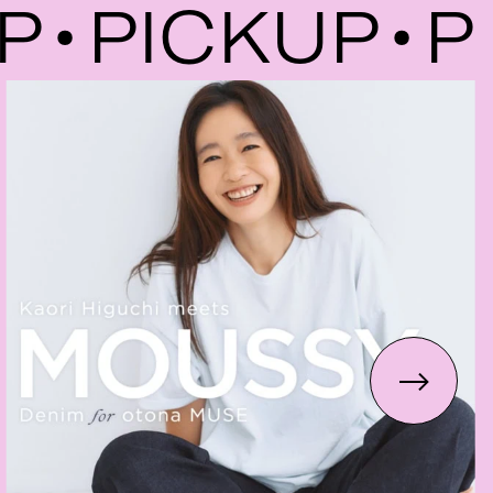
PICKUP
PI