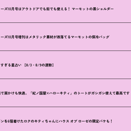
ーズ10月号はアウトドアでも街でも使える
！
マーモットの黒ショルダー
ーズ10月号増刊はメタリック素材が洒落てるマーモットの保冷バッグ
ぎる星占い 【8/3‐8/9の運勢】
感で肩かけも快適。「紀ノ国屋×ハローキティ」のトートがガシガシ使えて最高です
ンを6個着けたロクのキティちゃんにハウス オブ ローゼの限定パケも
！