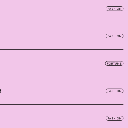
FASHION
FASHION
FORTUNE
！
FASHION
FASHION