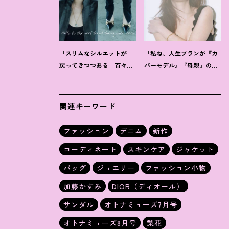
「スリムなシルエットが
「私ね、人生プランが『カ
戻ってきつつある」百々千
バーモデル』『母親』の二
晴【把握しておくべきデニ
軸だけなんだよね」梨花が
ムトレンド】って
？
選択した【生き方】
関連キーワード
ファッション
デニム
新作
コーディネート
スキンケア
ジャケット
バッグ
ジュエリー
ファッション小物
加藤かすみ
DIOR（ディオール）
サンダル
オトナミューズ7月号
オトナミューズ8月号
梨花