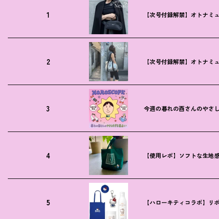
1
【次号付録解禁】オトナミュ
2
【次号付録解禁】オトナミュ
3
今週の暮れの酉さんのやさしす
4
【使用レポ】ソフトな生地
5
【ハローキティコラボ】リボ