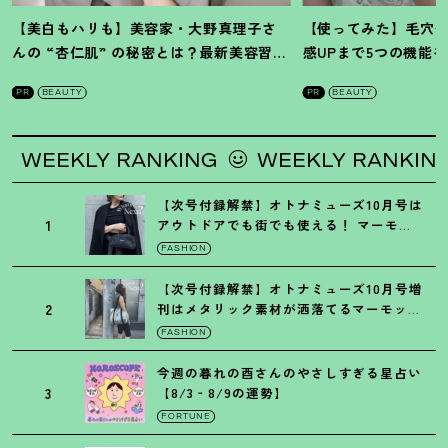
【美白もハリも】美容家・大野真理子さ
【使ってみた】毛穴
んの “杏仁肌” の秘密とは
？
最新美容習慣
感UPまで5つの機能
を徹底解説
！
の全方位ケア光美顔
PR
BEAUTY
PR
BEAUTY
WEEKLY RANKING
WEEKLY RANKING
【次号付録解禁】オトナミューズ10月号は
1
アウトドアでも街でも使える
！
マーモッ
トの黒ショルダー
FASHION
【次号付録解禁】オトナミューズ10月号増
2
刊はメタリック素材が洒落てるマーモット
の保冷バッグ
FASHION
今週の暮れの酉さんのやさしすぎる星占い
3
【8/3‐8/9の運勢】
FORTUNE