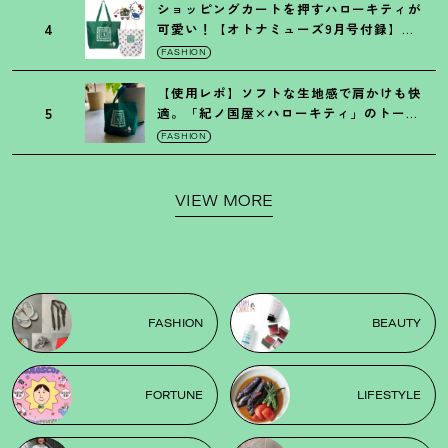
ショッピングカートを押すハローキティが
4
可愛い
！
【オトナミューズ9月号付録】紀
ノ国屋バッグ
FASHION
【使用レポ】ソフトな生地感で肩かけも快
5
適。「紀ノ国屋×ハローキティ」のトート
がガシガシ使えて最高です
！
FASHION
VIEW MORE
FASHION
BEAUTY
FORTUNE
LIFESTYLE