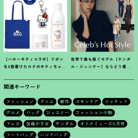
【ハローキティコラボ】リボン
世界で最も稼ぐモデル【ケンダ
を6個着けたロクのキティちゃん
ル・ジェンナー】ならどう着
にハウス オブ ローゼの限定パケ
る
？
「キレイめ」に色気をちょ
も
！
い添え
関連キーワード
ファッション
デニム
新作
スキンケア
ジャケット
グルメ
バッグ
ジュエリー
ファッション小物
ドレス
加藤かすみ
サンダル
オトナミューズ8月号
トートバッグ
ハンドバッグ