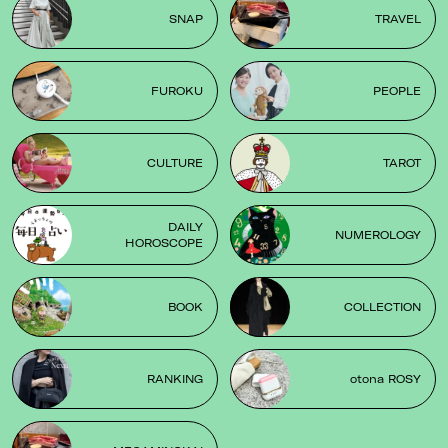
SNAP
TRAVEL
FUROKU
PEOPLE
CULTURE
TAROT
DAILY
NUMEROLOGY
HOROSCOPE
BOOK
COLLECTION
RANKING
otona ROSY