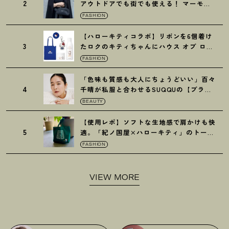
2
アウトドアでも街でも使える
！
マーモッ
トの黒ショルダー
FASHION
【ハローキティコラボ】リボンを6個着け
3
たロクのキティちゃんにハウス オブ ロー
ゼの限定パケも
！
FASHION
「色味も質感も大人にちょうどいい」百々
4
千晴が私服と合わせるSUQQUの【ブラー
リクイド リップ】6選
BEAUTY
【使用レポ】ソフトな生地感で肩かけも快
5
適。「紀ノ国屋×ハローキティ」のトート
がガシガシ使えて最高です
！
FASHION
VIEW MORE