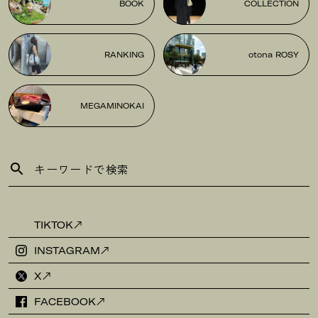
BOOK
COLLECTION
RANKING
otona ROSY
MEGAMINOKAI
TIKTOK
INSTAGRAM
X
FACEBOOK