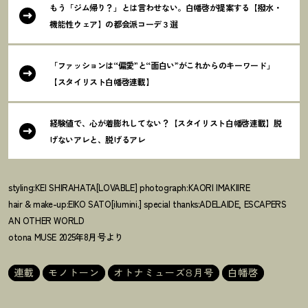
もう「ジム帰り
？
」とは言わせない。白幡啓が提案する【撥水・
機能性ウェア】の都会派コーデ３選
「ファッションは“偏愛”と“面白い”がこれからのキーワード」
【スタイリスト白幡啓連載】
経験値で、心が着膨れしてない
？
【スタイリスト白幡啓連載】脱
げないアレと、脱げるアレ
styling:KEI SHIRAHATA[LOVABLE] photograph:KAORI IMAKIIRE
hair & make-up:EIKO SATO[ilumini.] special thanks:ADELAIDE, ESCAPERS
AN OTHER WORLD
otona MUSE 2025年8月号より
連載
モノトーン
オトナミューズ8月号
白幡啓