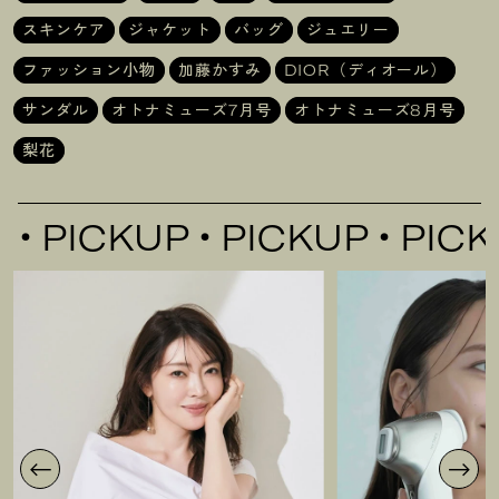
スキンケア
ジャケット
バッグ
ジュエリー
ファッション小物
加藤かすみ
DIOR（ディオール）
サンダル
オトナミューズ7月号
オトナミューズ8月号
梨花
CKUP
PICKUP
PICKUP