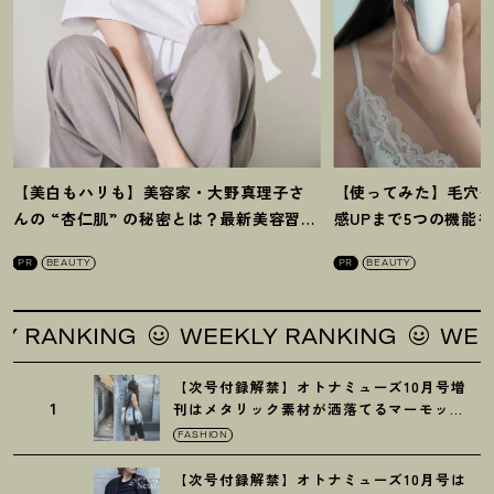
【美白もハリも】美容家・大野真理子さ
【使ってみた】毛穴
んの “杏仁肌” の秘密とは
？
最新美容習慣
感UPまで5つの機能
を徹底解説
！
の全方位ケア光美顔
PR
BEAUTY
PR
BEAUTY
ING
WEEKLY RANKING
WEEKLY RA
【次号付録解禁】オトナミューズ10月号増
1
刊はメタリック素材が洒落てるマーモット
の保冷バッグ
FASHION
【次号付録解禁】オトナミューズ10月号は