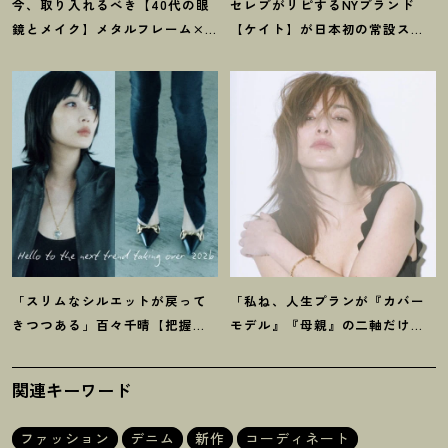
今、取り入れるべき【40代の眼
セレブがリピするNYブランド
鏡とメイク】メタルフレーム×
【ケイト】が日本初の常設スト
スモーキーな目元で凛々しく
アを伊勢丹新宿店にオープン
！
女っぽく
「スリムなシルエットが戻って
「私ね、人生プランが『カバー
きつつある」百々千晴【把握し
モデル』『母親』の二軸だけな
ておくべきデニムトレンド】っ
んだよね」梨花が選択した【生
て
？
き方】
関連キーワード
ファッション
デニム
新作
コーディネート