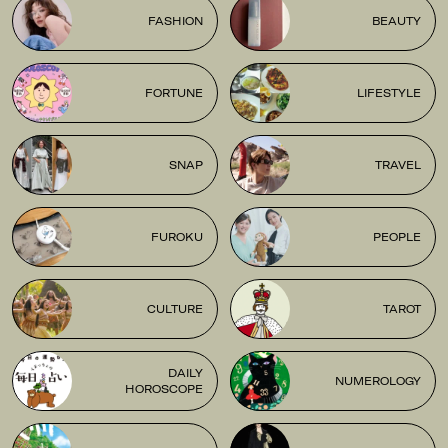
FASHION
BEAUTY
FORTUNE
LIFESTYLE
SNAP
TRAVEL
FUROKU
PEOPLE
CULTURE
TAROT
DAILY
NUMEROLOGY
HOROSCOPE