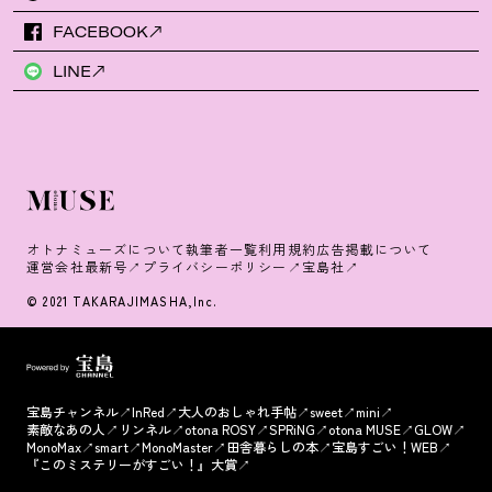
FACEBOOK
LINE
オトナミューズについて
執筆者一覧
利用規約
広告掲載について
運営会社
最新号
プライバシーポリシー
宝島社
© 2021 TAKARAJIMASHA,Inc.
宝島チャンネル
InRed
大人のおしゃれ手帖
sweet
mini
素敵なあの人
リンネル
otona ROSY
SPRiNG
otona MUSE
GLOW
MonoMax
smart
MonoMaster
田舎暮らしの本
宝島すごい！WEB
『このミステリーがすごい！』大賞