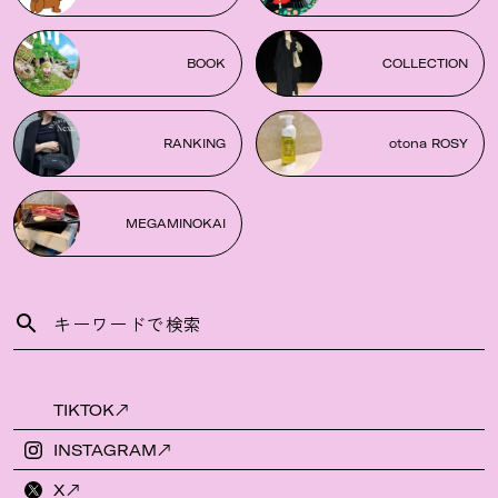
BOOK
COLLECTION
RANKING
otona ROSY
MEGAMINOKAI
TIKTOK
INSTAGRAM
X