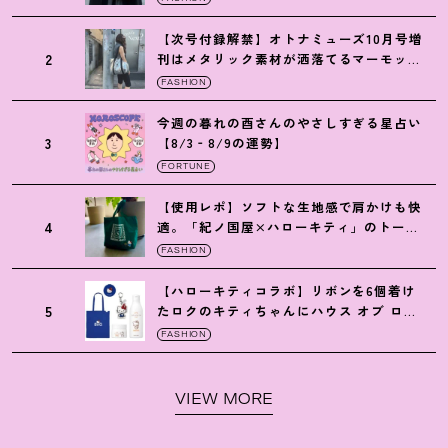
【次号付録解禁】オトナミューズ10月号増
2
刊はメタリック素材が洒落てるマーモット
の保冷バッグ
FASHION
今週の暮れの酉さんのやさしすぎる星占い
3
【8/3‐8/9の運勢】
FORTUNE
【使用レポ】ソフトな生地感で肩かけも快
4
適。「紀ノ国屋×ハローキティ」のトート
がガシガシ使えて最高です
！
FASHION
【ハローキティコラボ】リボンを6個着け
5
たロクのキティちゃんにハウス オブ ロー
ゼの限定パケも
！
FASHION
VIEW MORE