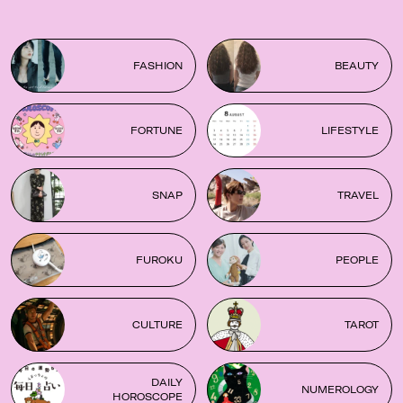
FASHION
BEAUTY
FORTUNE
LIFESTYLE
SNAP
TRAVEL
FUROKU
PEOPLE
CULTURE
TAROT
DAILY
NUMEROLOGY
HOROSCOPE