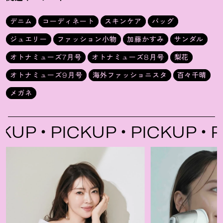
デニム
コーディネート
スキンケア
バッグ
ジュエリー
ファッション小物
加藤かすみ
サンダル
オトナミューズ7月号
オトナミューズ8月号
梨花
オトナミューズ9月号
海外ファッショニスタ
百々千晴
メガネ
KUP
PICKUP
PICKUP
PI