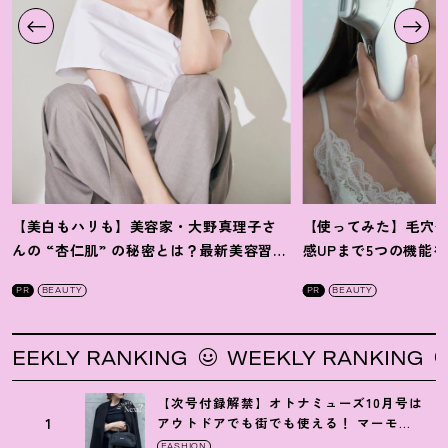
【美白もハリも】美容家・大野真理子さ
【使ってみた】毛穴
んの “杏仁肌” の秘密とは
？
最新美容習慣
感UPまで5つの機能
を徹底解説
！
の全方位ケア光美顔
PR
BEAUTY
PR
BEAUTY
EKLY RANKING
WEEKLY RANKING
【次号付録解禁】オトナミューズ10月号は
1
アウトドアでも街でも使える
！
マーモッ
トの黒ショルダー
FASHION