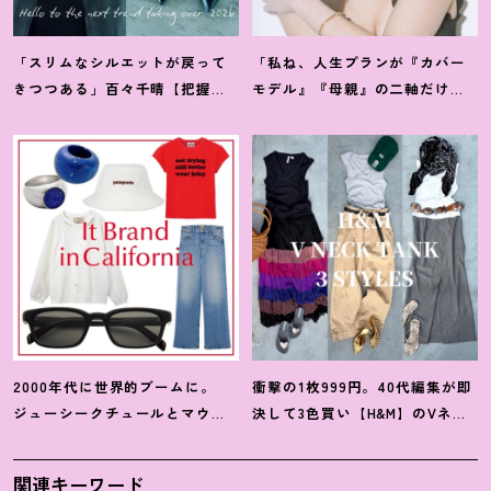
「スリムなシルエットが戻って
「私ね、人生プランが『カバー
きつつある」百々千晴【把握し
モデル』『母親』の二軸だけな
ておくべきデニムトレンド】っ
んだよね」梨花が選択した【生
て
？
き方】
2000年代に世界的ブームに。
衝撃の1枚999円。40代編集が即
ジューシークチュールとマウ
決して3色買い【H&M】のVネッ
ジーの夢コラボ【最旬LAブラン
クタンクが超使える
！
夏コーデ
ド】6選
3選
関連キーワード