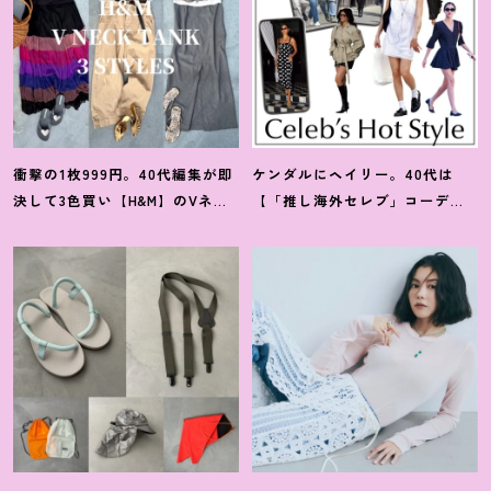
衝撃の1枚999円。40代編集が即
ケンダルにヘイリー。40代は
決して3色買い【H&M】のVネッ
【「推し海外セレブ」コーデ】
クタンクが超使える
！
夏コーデ
を取り入れて日常コーデのアプ
3選
デが吉
！