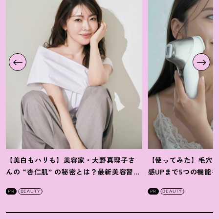
【美白もハリも】美容家・大野真理子さ
【使ってみた】毛穴
んの “杏仁肌” の秘密とは
？
最新美容習慣
感UPまで5つの機能
を徹底解説
！
の全方位ケア光美顔
PR
BEAUTY
PR
BEAUTY