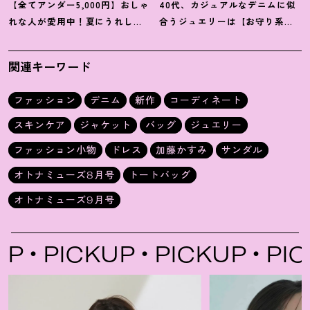
【全てアンダー5,000円】おしゃ
40代、カジュアルなデニムに似
れな人が愛用中
！
夏にうれしい
合うジュエリーは【お守り系
40代にオススメの【モンベル】
ジュエリー】ラフなトップスも
小物5選
旬顔に
！
関連キーワード
ファッション
デニム
新作
コーディネート
スキンケア
ジャケット
バッグ
ジュエリー
ファッション小物
ドレス
加藤かすみ
サンダル
オトナミューズ8月号
トートバッグ
オトナミューズ9月号
PICKUP
PICKUP
PICKU