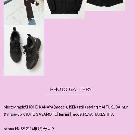
PHOTO GALLERY
photograph:SHOHEI KANAYA(model), ISEKI(still) styling:MAI FUKUDA hair
& make-up:KYOHEI SASAMOTO[ilumini.] model:RENA TAKESHITA
otona MUSE 2024年7月号より