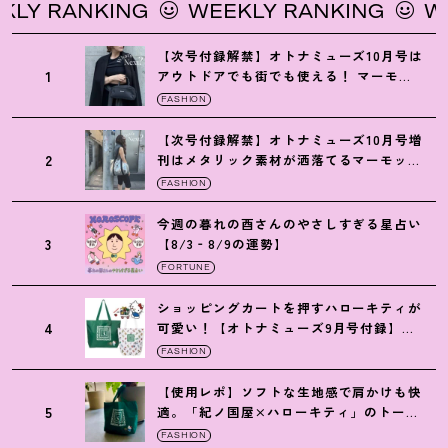
RANKING
WEEKLY RANKING
WEEKL
【次号付録解禁】オトナミューズ10月号は
1
アウトドアでも街でも使える
！
マーモッ
トの黒ショルダー
FASHION
【次号付録解禁】オトナミューズ10月号増
2
刊はメタリック素材が洒落てるマーモット
の保冷バッグ
FASHION
今週の暮れの酉さんのやさしすぎる星占い
3
【8/3‐8/9の運勢】
FORTUNE
ショッピングカートを押すハローキティが
4
可愛い
！
【オトナミューズ9月号付録】紀
ノ国屋バッグ
FASHION
【使用レポ】ソフトな生地感で肩かけも快
5
適。「紀ノ国屋×ハローキティ」のトート
がガシガシ使えて最高です
！
FASHION