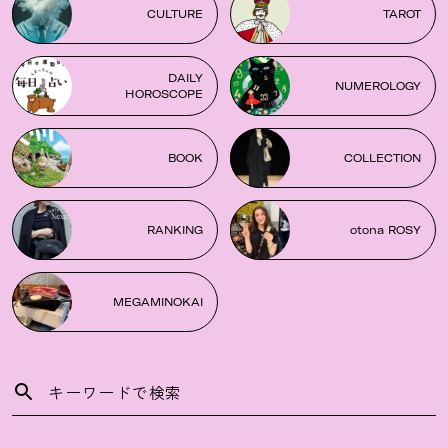
CULTURE
TAROT
DAILY
NUMEROLOGY
HOROSCOPE
BOOK
COLLECTION
RANKING
otona ROSY
MEGAMINOKAI