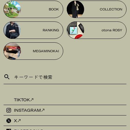
BOOK
COLLECTION
RANKING
otona ROSY
MEGAMINOKAI
TIKTOK
INSTAGRAM
X