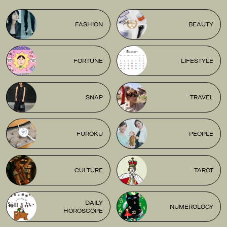
FASHION
BEAUTY
FORTUNE
LIFESTYLE
SNAP
TRAVEL
FUROKU
PEOPLE
CULTURE
TAROT
DAILY
NUMEROLOGY
HOROSCOPE