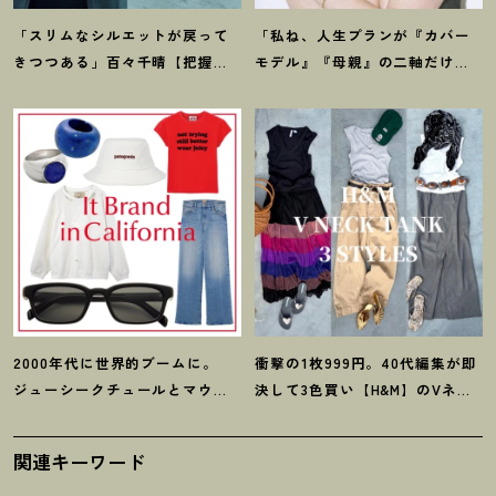
「スリムなシルエットが戻って
「私ね、人生プランが『カバー
きつつある」百々千晴【把握し
モデル』『母親』の二軸だけな
ておくべきデニムトレンド】っ
んだよね」梨花が選択した【生
て
？
き方】
2000年代に世界的ブームに。
衝撃の1枚999円。40代編集が即
ジューシークチュールとマウ
決して3色買い【H&M】のVネッ
ジーの夢コラボ【最旬LAブラン
クタンクが超使える
！
夏コーデ
ド】6選
3選
関連キーワード