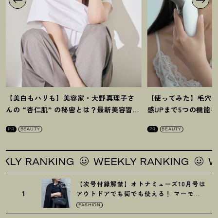
【美白もハリも】美容家・大野真理子さ
【使ってみた】毛穴
んの “杏仁肌” の秘密とは
？
最新美容習慣
感UPまで5つの機能
を徹底解説
！
の全方位ケア光美顔
PR
BEAUTY
PR
BEAUTY
 RANKING
WEEKLY RANKING
WEEK
【次号付録解禁】オトナミューズ10月号は
1
アウトドアでも街でも使える
！
マーモッ
トの黒ショルダー
FASHION