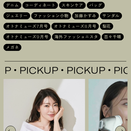
デニム
コーディネート
スキンケア
バッグ
ジュエリー
ファッション小物
加藤かすみ
サンダル
オトナミューズ7月号
オトナミューズ8月号
梨花
オトナミューズ9月号
海外ファッショニスタ
百々千晴
メガネ
PICKUP
PICKUP
PICK