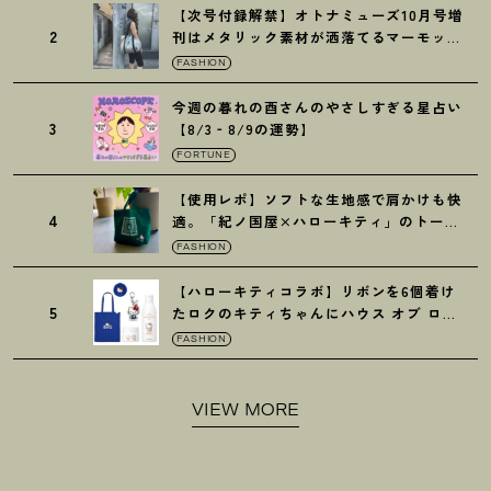
【次号付録解禁】オトナミューズ10月号増
2
刊はメタリック素材が洒落てるマーモット
の保冷バッグ
FASHION
今週の暮れの酉さんのやさしすぎる星占い
3
【8/3‐8/9の運勢】
FORTUNE
【使用レポ】ソフトな生地感で肩かけも快
4
適。「紀ノ国屋×ハローキティ」のトート
がガシガシ使えて最高です
！
FASHION
【ハローキティコラボ】リボンを6個着け
5
たロクのキティちゃんにハウス オブ ロー
ゼの限定パケも
！
FASHION
VIEW MORE