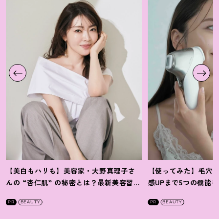
【美白もハリも】美容家・大野真理子さ
【使ってみた】毛穴
んの “杏仁肌” の秘密とは
？
最新美容習慣
感UPまで5つの機能
を徹底解説
！
の全方位ケア光美顔
PR
BEAUTY
PR
BEAUTY