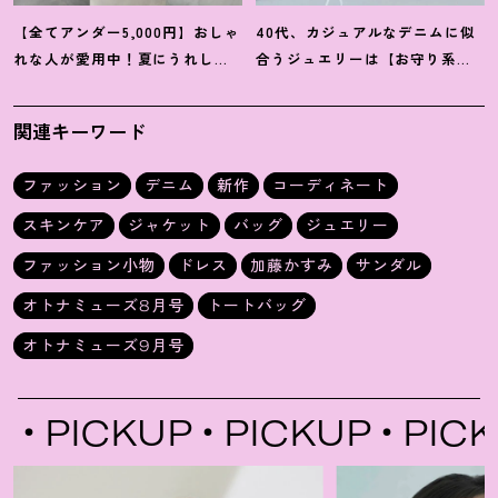
【全てアンダー5,000円】おしゃ
40代、カジュアルなデニムに似
れな人が愛用中
！
夏にうれしい
合うジュエリーは【お守り系
40代にオススメの【モンベル】
ジュエリー】ラフなトップスも
小物5選
旬顔に
！
関連キーワード
ファッション
デニム
新作
コーディネート
スキンケア
ジャケット
バッグ
ジュエリー
ファッション小物
ドレス
加藤かすみ
サンダル
オトナミューズ8月号
トートバッグ
オトナミューズ9月号
ICKUP
PICKUP
PICKUP