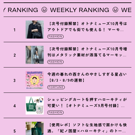
NKING
WEEKLY RANKING
WEEKLY R
【次号付録解禁】オトナミューズ10月号は
1
アウトドアでも街でも使える
！
マーモッ
トの黒ショルダー
FASHION
【次号付録解禁】オトナミューズ10月号増
2
刊はメタリック素材が洒落てるマーモット
の保冷バッグ
FASHION
今週の暮れの酉さんのやさしすぎる星占い
3
【8/3‐8/9の運勢】
FORTUNE
ショッピングカートを押すハローキティが
4
可愛い
！
【オトナミューズ9月号付録】紀
ノ国屋バッグ
FASHION
【使用レポ】ソフトな生地感で肩かけも快
5
適。「紀ノ国屋×ハローキティ」のトート