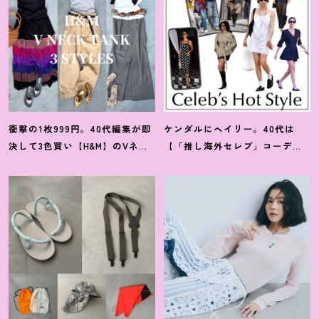
衝撃の1枚999円。40代編集が即
ケンダルにヘイリー。40代は
決して3色買い【H&M】のVネッ
【「推し海外セレブ」コーデ】
クタンクが超使える
！
夏コーデ
を取り入れて日常コーデのアプ
3選
デが吉
！