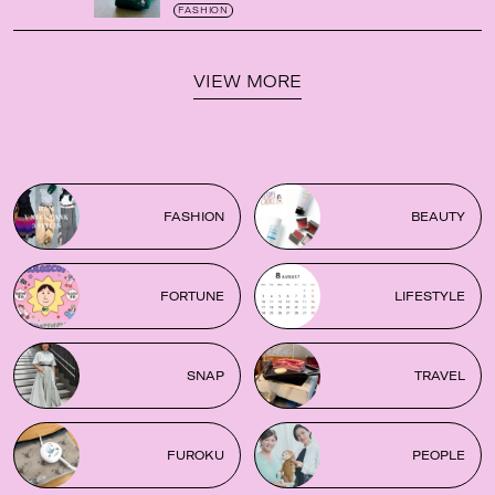
がガシガシ使えて最高です
！
FASHION
VIEW MORE
FASHION
BEAUTY
FORTUNE
LIFESTYLE
SNAP
TRAVEL
FUROKU
PEOPLE