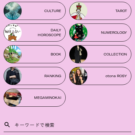
CULTURE
TAROT
DAILY
NUMEROLOGY
HOROSCOPE
BOOK
COLLECTION
RANKING
otona ROSY
MEGAMINOKAI