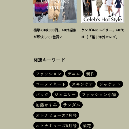
衝撃の1枚999円。40代編集
ケンダルにヘイリー。40代
が即決して3色買い
は【「推し海外セレブ」
【H&M】のVネックタンク
コーデ】を取り入れて日常
が超使える
！
夏コーデ3選
コーデのアプデが吉
！
関連キーワード
ファッション
デニム
新作
コーディネート
スキンケア
ジャケット
ス¥39,600（サロン アダム エ ロペ）、パンツ¥59,400（フェティコ／
シューズ¥108,900（サインコサイン／ROKU 青山）、バッグ¥80,300（ヘ
バッグ
ジュエリー
ファッション小物
加藤かすみ
サンダル
オトナミューズ7月号
オトナミューズ8月号
梨花