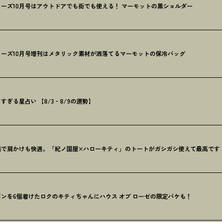
ーズ10月号はアウトドアでも街でも使える
！
マーモットの黒ショルダー
ーズ10月号増刊はメタリック素材が洒落てるマーモットの保冷バッグ
ぎる星占い 【8/3‐8/9の運勢】
感で肩かけも快適。「紀ノ国屋×ハローキティ」のトートがガシガシ使えて最高です
ンを6個着けたロクのキティちゃんにハウス オブ ローゼの限定パケも
！