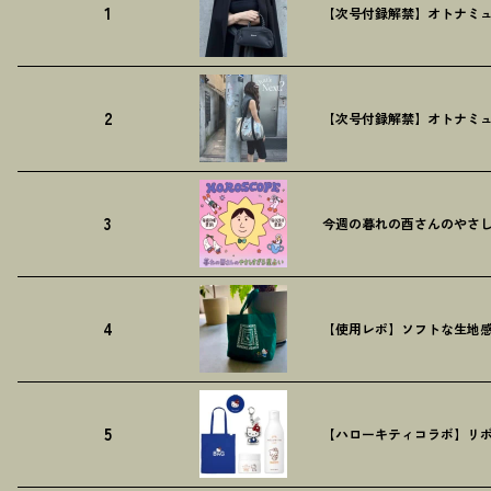
1
【次号付録解禁】オトナミュ
2
【次号付録解禁】オトナミュ
3
今週の暮れの酉さんのやさしす
4
【使用レポ】ソフトな生地
5
【ハローキティコラボ】リボ