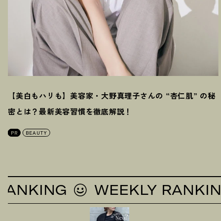
【美白もハリも】美容家・大野真理子さんの “杏仁肌” の秘
密とは
？
最新美容習慣を徹底解説
！
PR
BEAUTY
KING
WEEKLY RANKING