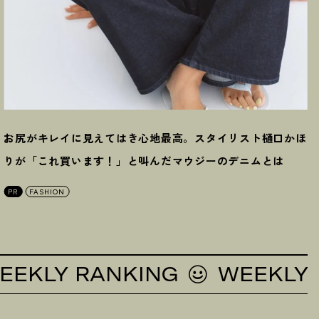
お尻がキレイに見えてはき心地最高。スタイリスト樋口かほ
りが「これ買います
！
」と叫んだマウジーのデニムとは
PR
FASHION
LY RANKING
WEEKLY RAN