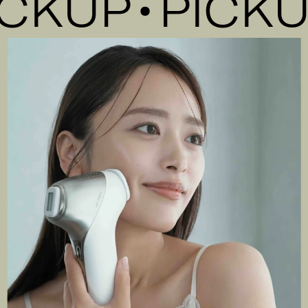
KUP
PICKUP