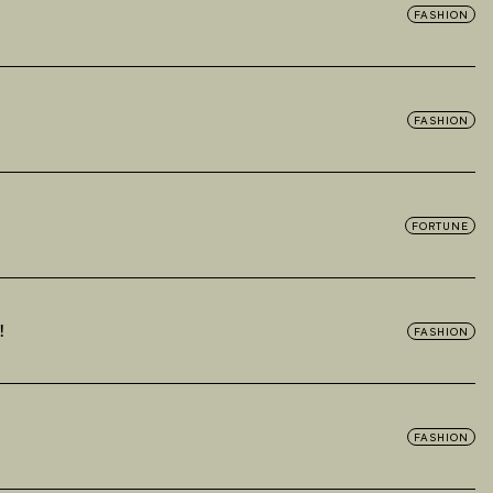
FASHION
FASHION
FORTUNE
！
FASHION
FASHION