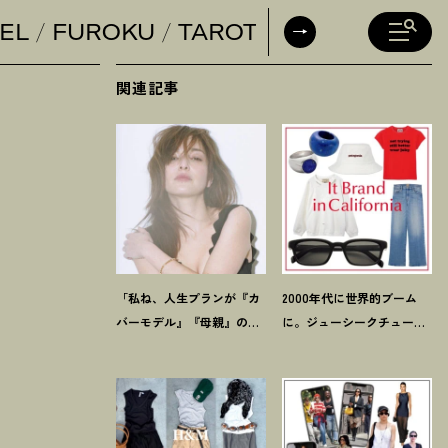
EL
FUROKU
TAROT
DAILY HORO
関連記事
「私ね、人生プランが『カ
2000年代に世界的ブーム
バーモデル』『母親』の二
に。ジューシークチュール
軸だけなんだよね」梨花が
とマウジーの夢コラボ【最
選択した【生き方】
旬LAブランド】6選