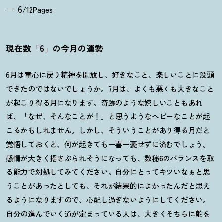
6
/12Pages
現在数「6」の今月の運勢
6
月は童心に戻り精神を開放し、好きなこと、楽しいことに没頭
できたのではないでしょうか。
7
月は、よくも悪くも大きなこと
が起こり得る月になります。奇跡のような嬉しいこともあれ
ば、「なぜ、そんなことが
！
」と思うようなヘビーなことが起
こるかもしれません。しかし、そういうことがあり得る月だと
覚悟しておくと、何が起きても一喜一憂せずに済むでしょう。
感情が大きく揺さぶられそうになっても、数秘
6
のバランスを取
る能力で対処してみてください。自分にとってキツいなぁと思
うことがあったとしても、それが結果的によかったんだと思え
るようになりますので、心配し過ぎないようにしてください。
自分の進んでいく道が定まっている人は、大きくそちらに舵を