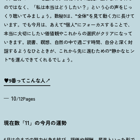
のではなく、「私は本当はどうしたい
？
」という心の声をじっ
くり聴いてみましょう。数秘
9
は、
“
全体
”
を見て動く力に長けて
います。でも今月は、あえて
“
個人
”
にフォーカスすることで、
本当に大切にしたい価値観やこれからの選択がクリアになって
いきます。読書、瞑想、自然の中で過ごす時間、自分と深く対
話するようなひとときが、これから先に進むための
“
静かなヒン
ト
”
を運んできてくれるでしょう。
♥9番ってこんな人
10
/12Pages
現在数「11」の今月の運勢
6月は今までの努力が身を結び、評価や報酬、昇進といった形で