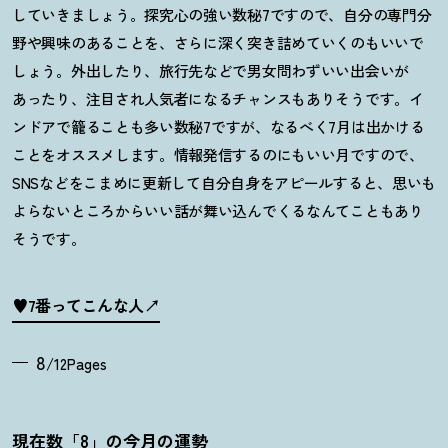
していきましょう。探究心の強い数秘
7
ですので、自分の専門分
野や興味のあることを、さらに深く突き詰めていくのもいいで
しょう。外出したり、旅行先などで男女問わずいい出会いが
あったり、注目され人気者になるチャンスもありそうです。イ
ンドアで籠ることも多い数秘
7
ですが、なるべく
7
月は出かける
ことをオススメします。情報発信するのにもいい月ですので、
SNS
などをこまめに更新して自分自身をアピールすると、思いも
よらないところからいい話が舞い込んでくるなんてこともあり
そうです。
♥7番ってこんな人
8
/12Pages
現在数「8」の今月の運勢