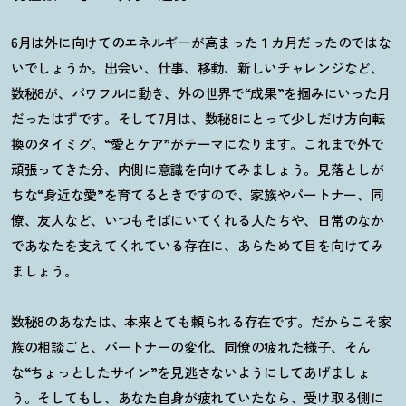
6
月は外に向けてのエネルギーが高まった１カ月だったのではな
いでしょうか。出会い、仕事、移動、新しいチャレンジなど、
数秘
8
が、パワフルに動き、外の世界で
“
成果
”
を掴みにいった月
だったはずです。そして
7
月は、数秘
8
にとって少しだけ方向転
換のタイミグ。“愛とケア
”
がテーマになります。これまで外で
頑張ってきた分、内側に意識を向けてみましょう。見落としが
ちな
“
身近な愛
”
を育てるときですので、家族やパートナー、同
僚、友人など、いつもそばにいてくれる人たちや、日常のなか
であなたを支えてくれている存在に、あらためて目を向けてみ
ましょう。
数秘
8
のあなたは、本来とても頼られる存在です。だからこそ家
族の相談ごと、パートナーの変化、同僚の疲れた様子、そん
な
“
ちょっとしたサイン
”
を見逃さないようにしてあげましょ
う。そしてもし、あなた自身が疲れていたなら、受け取る側に