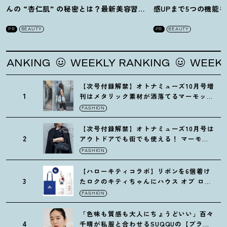
んの “杏仁肌” の秘密とは
？
最新美容習慣
感UPまで5つの機能
を徹底解説
！
の全方位ケア光美顔
PR
BEAUTY
PR
BEAUTY
ING
WEEKLY RANKING
WEEKLY RA
【次号付録解禁】オトナミューズ10月号増
1
刊はメタリック素材が洒落てるマーモット
の保冷バッグ
FASHION
【次号付録解禁】オトナミューズ10月号は
2
アウトドアでも街でも使える
！
マーモッ
トの黒ショルダー
FASHION
【ハローキティコラボ】リボンを6個着け
3
たロクのキティちゃんにハウス オブ ロー
ゼの限定パケも
！
FASHION
「色味も質感も大人にちょうどいい」百々
4
千晴が私服と合わせるSUQQUの【ブラー