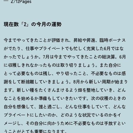
2
/12Pages
現在数「2」の今月の運勢
今までやってきたことが評価され、昇給や昇進、臨時ボーナス
がでたり、仕事やプライベートでも忙しく充実した
6
月ではな
かったでしょうか。
7
月は今までやってきたことの総決算。
6
月
に収穫しきれなかったものは取り切りましょう。また自分に
とって必要なものは残し、やり切ったこと、不必要なものは感
謝をして断捨離していきましょう。
8
月から新しい周期が始まり
ます。新しい種をたくさんまけるよう畑を整地していき、どん
なことを始めるか準備もしていきたいです。次の収穫のときの
自分を想像して、誰と過ごし、どんな仕事をしていて、どんな
プライベートにしたいのか、どのような状況でいるのかをイ
メージし、その自分に向かうために不必要なものは手放すとい
うことがとても重要になります。