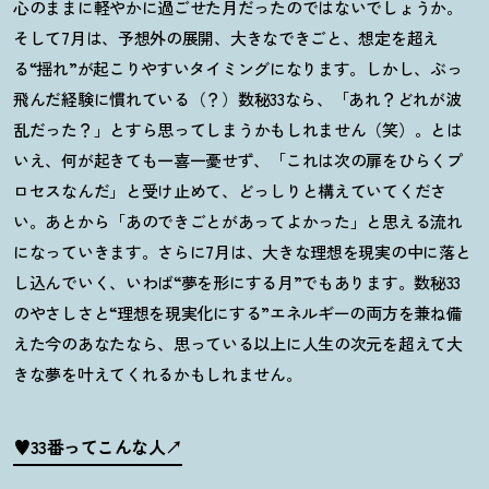
心のままに軽やかに過ごせた月だったのではないでしょうか。
そして
7
月は、予想外の展開、大きなできごと、想定を超え
る
“
揺れ
”
が起こりやすいタイミングになります。しかし、ぶっ
飛んだ経験に慣れている（
？
）数秘
33
なら、「あれ
？
どれが波
乱だった
？
」とすら思ってしまうかもしれません（笑）。とは
いえ、何が起きても一喜一憂せず、「これは次の扉をひらくプ
ロセスなんだ」と受け止めて、どっしりと構えていてくださ
い。あとから「あのできごとがあってよかった」と思える流れ
になっていきます。さらに
7
月は、大きな理想を現実の中に落と
し込んでいく、いわば
“
夢を形にする月
”
でもあります。数秘
33
のやさしさと
“
理想を現実化にする
”
エネルギーの両方を兼ね備
えた今のあなたなら、思っている以上に人生の次元を超えて大
きな夢を叶えてくれるかもしれません。
♥33番ってこんな人