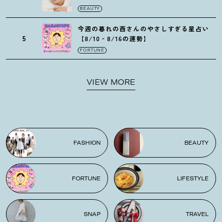
リクイド リップ】6選
BEAUTY
今週の暮れの酉さんのやさしすぎる星占い
5
【8/10‐8/16の運勢】
FORTUNE
VIEW MORE
FASHION
BEAUTY
FORTUNE
LIFESTYLE
SNAP
TRAVEL