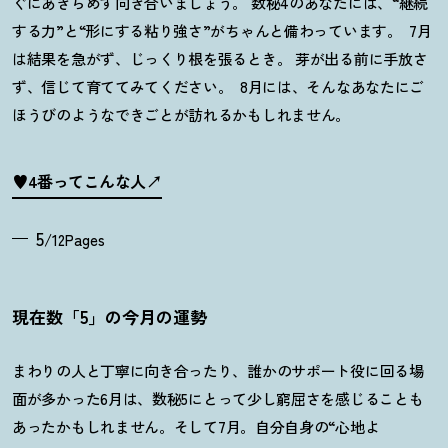
ぐにあきらめず向き合いましょう。 数秘
4
のあなたには、“継続
する力”と“形にする粘り強さ”がちゃんと備わっています。
7
月
は結果を急がず、じっくり根を張るとき。 芽が出る前に手放さ
ず、信じて育ててみてください。
8
月には、そんなあなたにご
ほうびのようなできごとが訪れるかもしれません。
♥4番ってこんな人
5
/12Pages
現在数「5」の今月の運勢
まわりの人と丁寧に向き合ったり、誰かのサポート役に回る場
面が多かった
6
月は、数秘
5
にとって少し窮屈さを感じることも
あったかもしれません。そして
7
月。自分自身の
“
心地よ