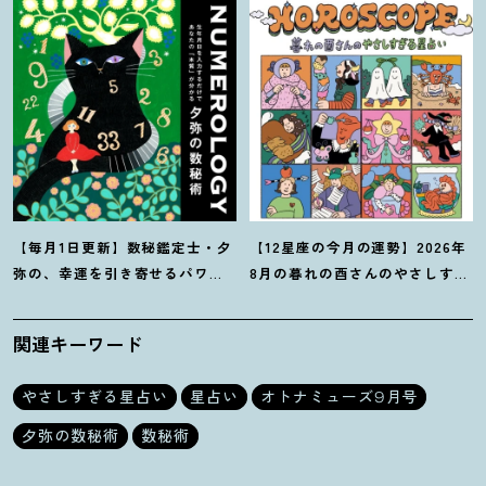
【毎月1日更新】数秘鑑定士・夕
【12星座の今月の運勢】2026年
弥の、幸運を引き寄せるパワー
8月の暮れの酉さんのやさしすぎ
占い【8月の運勢】
る星占い
関連キーワード
やさしすぎる星占い
星占い
オトナミューズ9月号
夕弥の数秘術
数秘術