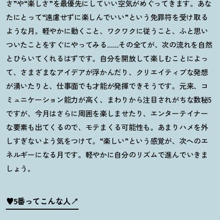
さ
”
や
“
楽しさ
”
を最優先にしていい空気がめぐってきます。あな
たにとって“遠慮せずに楽しんでいい”という免罪符を受け取る
ような月。軽やかに動くこと、ワクワクに従うこと、ふと思い
ついたことをすぐにやってみる
……
その全てが、次の流れを自然
とひらいてくれるはずです。自分を開放して楽しむことによっ
て、さまざまなアイデアが浮かんだり、クリエイティブな発想
が湧いたりと、仕事面でも才能が発揮できそうです。元来、コ
ミュニケーション能力が高く、まわりから注目されがちな数秘
5
ですが、今月はさらに周囲を楽しませたり、エンターテイナー
な要素も出てくるので、モテまくる可能性も。あまりハメを外
しすぎないよう気をつけて。
“
楽しい
”
という感覚が、次へのエ
ネルギーになる月です。軽やかに自分のリズムで進んでいきま
しょう。
♥5番ってこんな人