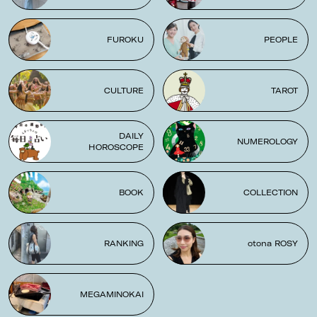
FUROKU
PEOPLE
CULTURE
TAROT
DAILY
NUMEROLOGY
HOROSCOPE
BOOK
COLLECTION
RANKING
otona ROSY
MEGAMINOKAI