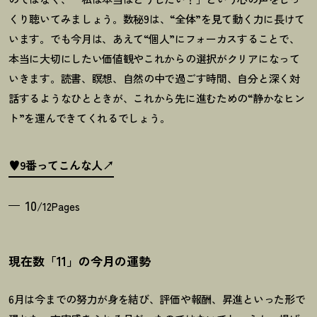
くり聴いてみましょう。数秘
9
は、
“
全体
”
を見て動く力に長けて
います。でも今月は、あえて
“
個人
”
にフォーカスすることで、
本当に大切にしたい価値観やこれからの選択がクリアになって
いきます。読書、瞑想、自然の中で過ごす時間、自分と深く対
話するようなひとときが、これから先に進むための
“
静かなヒン
ト
”
を運んできてくれるでしょう。
♥9番ってこんな人
10
/12Pages
現在数「11」の今月の運勢
6月は今までの努力が身を結び、評価や報酬、昇進といった形で