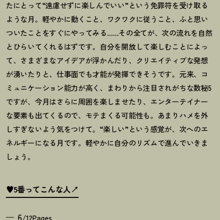
たにとって“遠慮せずに楽しんでいい”という免罪符を受け取る
ような月。軽やかに動くこと、ワクワクに従うこと、ふと思い
ついたことをすぐにやってみる
……
その全てが、次の流れを自然
とひらいてくれるはずです。自分を開放して楽しむことによっ
て、さまざまなアイデアが浮かんだり、クリエイティブな発想
が湧いたりと、仕事面でも才能が発揮できそうです。元来、コ
ミュニケーション能力が高く、まわりから注目されがちな数秘
5
ですが、今月はさらに周囲を楽しませたり、エンターテイナー
な要素も出てくるので、モテまくる可能性も。あまりハメを外
しすぎないよう気をつけて。
“
楽しい
”
という感覚が、次へのエ
ネルギーになる月です。軽やかに自分のリズムで進んでいきま
しょう。
♥5番ってこんな人
6
/12Pages