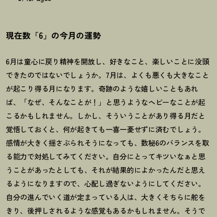
現在数「6」の今月の運勢
6
月は童心に戻り精神を開放し、好きなこと、楽しいことに没頭
できたのではないでしょうか。
7
月は、よくも悪くも大きなこと
が起こり得る月になります。奇跡のような嬉しいこともあれ
ば、「なぜ、そんなことが
！
」と思うようなヘビーなことが起
こるかもしれません。しかし、そういうことがあり得る月だと
覚悟しておくと、何が起きても一喜一憂せずに済むでしょう。
感情が大きく揺さぶられそうになっても、数秘
6
のバランスを取
る能力で対処してみてください。自分にとってキツいなぁと思
うことがあったとしても、それが結果的によかったんだと思え
るようになりますので、心配し過ぎないようにしてください。
自分の進んでいく道が定まっている人は、大きくそちらに舵を
きり、後押しされるような感覚もあるかもしれません。そうで