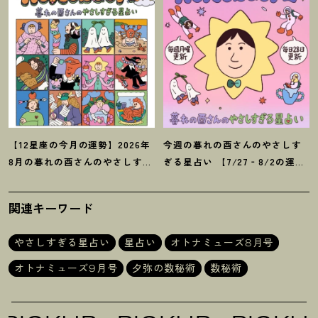
【12星座の今月の運勢】2026年
今週の暮れの酉さんのやさしす
8月の暮れの酉さんのやさしすぎ
ぎる星占い 【7/27‐8/2の運
る星占い
勢】
関連キーワード
やさしすぎる星占い
星占い
オトナミューズ8月号
オトナミューズ9月号
夕弥の数秘術
数秘術