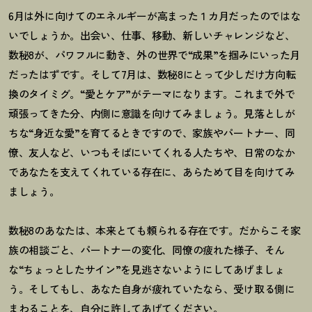
6
月は外に向けてのエネルギーが高まった１カ月だったのではな
いでしょうか。出会い、仕事、移動、新しいチャレンジなど、
数秘
8
が、パワフルに動き、外の世界で
“
成果
”
を掴みにいった月
だったはずです。そして
7
月は、数秘
8
にとって少しだけ方向転
換のタイミグ。“愛とケア
”
がテーマになります。これまで外で
頑張ってきた分、内側に意識を向けてみましょう。見落としが
ちな
“
身近な愛
”
を育てるときですので、家族やパートナー、同
僚、友人など、いつもそばにいてくれる人たちや、日常のなか
であなたを支えてくれている存在に、あらためて目を向けてみ
ましょう。
数秘
8
のあなたは、本来とても頼られる存在です。だからこそ家
族の相談ごと、パートナーの変化、同僚の疲れた様子、そん
な
“
ちょっとしたサイン
”
を見逃さないようにしてあげましょ
う。そしてもし、あなた自身が疲れていたなら、受け取る側に
まわることを、自分に許してあげてください。