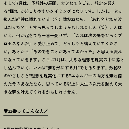
そして
7
月は、予想外の展開、大きなできごと、想定を超え
る
“
揺れ
”
が起こりやすいタイミングになります。しかし、ぶっ
飛んだ経験に慣れている（
？
）数秘
33
なら、「あれ
？
どれが波
乱だった
？
」とすら思ってしまうかもしれません（笑）。とは
いえ、何が起きても一喜一憂せず、「これは次の扉をひらくプ
ロセスなんだ」と受け止めて、どっしりと構えていてくださ
い。あとから「あのできごとがあってよかった」と思える流れ
になっていきます。さらに
7
月は、大きな理想を現実の中に落と
し込んでいく、いわば
“
夢を形にする月
”
でもあります。数秘
33
のやさしさと
“
理想を現実化にする
”
エネルギーの両方を兼ね備
えた今のあなたなら、思っている以上に人生の次元を超えて大
きな夢を叶えてくれるかもしれません。
♥33番ってこんな人