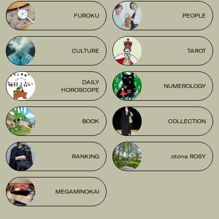
FUROKU
PEOPLE
CULTURE
TAROT
DAILY
NUMEROLOGY
HOROSCOPE
BOOK
COLLECTION
RANKING
otona ROSY
MEGAMINOKAI