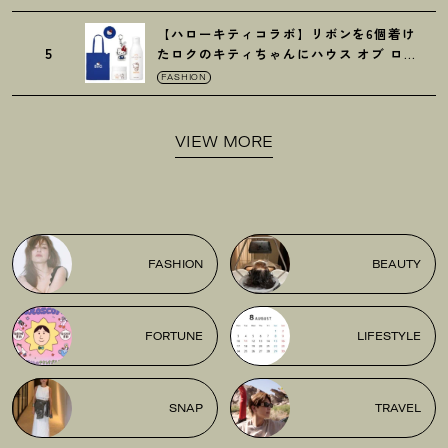
【ハローキティコラボ】リボンを6個着け
5
たロクのキティちゃんにハウス オブ ロー
ゼの限定パケも
！
FASHION
VIEW MORE
FASHION
BEAUTY
FORTUNE
LIFESTYLE
SNAP
TRAVEL