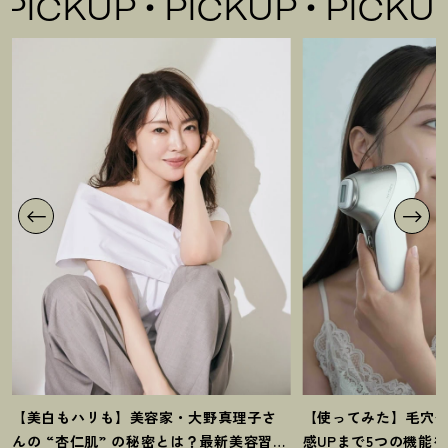
CKUP
PICKUP
PICKUP
P
【美白もハリも】美容家・大野真理子さ
【使ってみた】毛穴
んの “杏仁肌” の秘密とは
？
最新美容習慣
感UPまで5つの機能