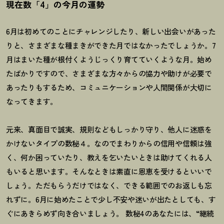
現在数「4」の今月の運勢
6月は初めてのことにチャレンジしたり、新しい出会いがあった
りと、さまざまな種まきができた月ではなかったでしょうか。7
月はまいた種が根付くようじっくり育てていくような月。始め
たばかりですので、さまざまな方々からの協力や助けが必要で
あったりもするため、コミュニケーションや人間関係が大切に
なってきます。
元来、真面目で誠実、規則などもしっかり守り、他人に迷惑を
かけないタイプの数秘４。なのでまわりからの信用や信頼は強
く、何か困っていたり、教えを乞いたいときは助けてくれる人
もいると思います。そんなときは素直に恩恵を受けるといいで
しょう。ただもらうだけではなく、できる範囲でのお返しも忘
れずに。
6
月に始めたことで少し不安や迷いが出たとしても、す
ぐにあきらめず向き合いましょう。 数秘
4
のあなたには、“継続