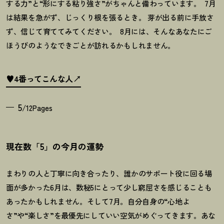
する力”と“形にする粘り強さ”がちゃんと備わっています。
7
月
は結果を急がず、じっくり根を張るとき。 芽が出る前に手放さ
ず、信じて育ててみてください。
8
月には、そんなあなたにご
ほうびのようなできごとが訪れるかもしれません。
♥4番ってこんな人
5
/12Pages
現在数「5」の今月の運勢
まわりの人と丁寧に向き合ったり、誰かのサポート役に回る場
面が多かった
6
月は、数秘
5
にとって少し窮屈さを感じることも
あったかもしれません。そして
7
月。自分自身の
“
心地よ
さ
”
や
“
楽しさ
”
を最優先にしていい空気がめぐってきます。あな