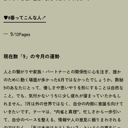
♥8番ってこんな人
9
/12Pages
現在数「9」の今月の運勢
人との繋がりや家族・パートナーとの関係性に心を注ぎ、誰か
のために動く場面が多かった
6
月ではなかったでしょうか。数秘
9
のあなたにとって、優しさや思いやりを形にすることは自然な
こと。でも、気付かないうちに少し疲れが溜まっていたかもし
れません。
7
月は外の世界ではなく、自分の内側に意識を向けて
いきたいです。テーマは、“内省と真理”。忙しさから一歩引い
て、自分のペースを整える。情報や人の意見に振りまわされる
のではなく、「私は本当はどうしたい
？
」という心の声をじっ