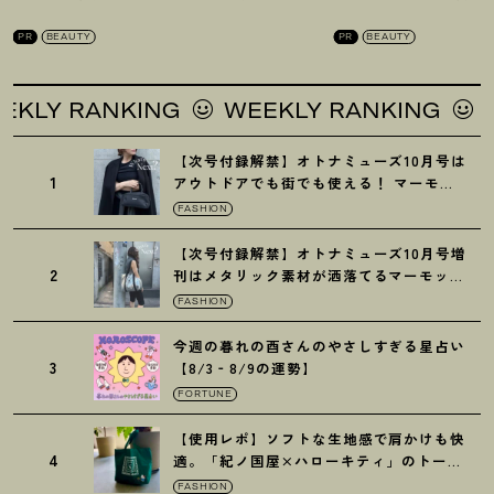
を徹底解説
！
の全方位ケア光美顔
PR
BEAUTY
PR
BEAUTY
RANKING
WEEKLY RANKING
WEEKL
【次号付録解禁】オトナミューズ10月号は
1
アウトドアでも街でも使える
！
マーモッ
トの黒ショルダー
FASHION
【次号付録解禁】オトナミューズ10月号増
2
刊はメタリック素材が洒落てるマーモット
の保冷バッグ
FASHION
今週の暮れの酉さんのやさしすぎる星占い
3
【8/3‐8/9の運勢】
FORTUNE
【使用レポ】ソフトな生地感で肩かけも快
4
適。「紀ノ国屋×ハローキティ」のトート
がガシガシ使えて最高です
！
FASHION