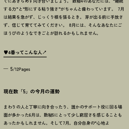
ぐにあきらめず向き合いましょう。 数秘
4
のあなたには、“継続
する力”と“形にする粘り強さ”がちゃんと備わっています。
7
月
は結果を急がず、じっくり根を張るとき。 芽が出る前に手放さ
ず、信じて育ててみてください。
8
月には、そんなあなたにご
ほうびのようなできごとが訪れるかもしれません。
♥4番ってこんな人
5
/12Pages
現在数「5」の今月の運勢
まわりの人と丁寧に向き合ったり、誰かのサポート役に回る場
面が多かった
6
月は、数秘
5
にとって少し窮屈さを感じることも
あったかもしれません。そして
7
月。自分自身の
“
心地よ