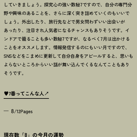
していきましょう。探究心の強い数秘
7
ですので、自分の専門分
野や興味のあることを、さらに深く突き詰めていくのもいいで
しょう。外出したり、旅行先などで男女問わずいい出会いが
あったり、注目され人気者になるチャンスもありそうです。イ
ンドアで籠ることも多い数秘
7
ですが、なるべく
7
月は出かける
ことをオススメします。情報発信するのにもいい月ですので、
SNS
などをこまめに更新して自分自身をアピールすると、思いも
よらないところからいい話が舞い込んでくるなんてこともあり
そうです。
♥7番ってこんな人
8
/12Pages
現在数「8」の今月の運勢