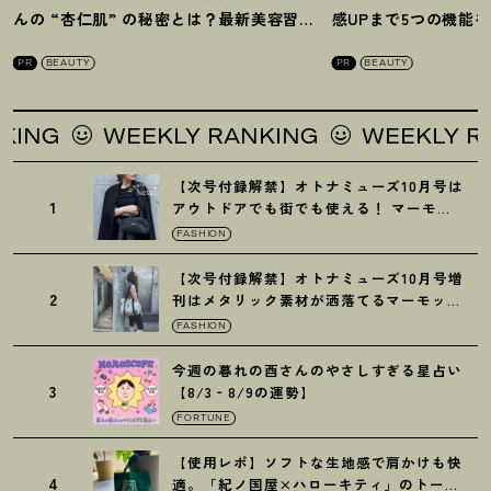
んの “杏仁肌” の秘密とは
？
最新美容習慣
感UPまで5つの機能
を徹底解説
！
の全方位ケア光美顔
PR
BEAUTY
PR
BEAUTY
WEEKLY RANKING
WEEKLY RANKI
【次号付録解禁】オトナミューズ10月号は
1
アウトドアでも街でも使える
！
マーモッ
トの黒ショルダー
FASHION
【次号付録解禁】オトナミューズ10月号増
2
刊はメタリック素材が洒落てるマーモット
の保冷バッグ
FASHION
今週の暮れの酉さんのやさしすぎる星占い
3
【8/3‐8/9の運勢】
FORTUNE
【使用レポ】ソフトな生地感で肩かけも快
4
適。「紀ノ国屋×ハローキティ」のトート