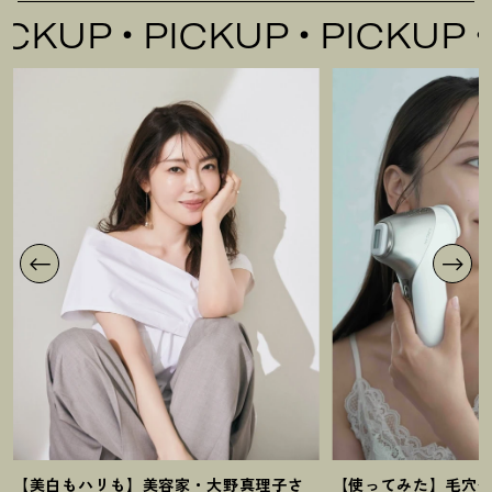
UP
PICKUP
PICKUP
PI
【美白もハリも】美容家・大野真理子さ
【使ってみた】毛穴