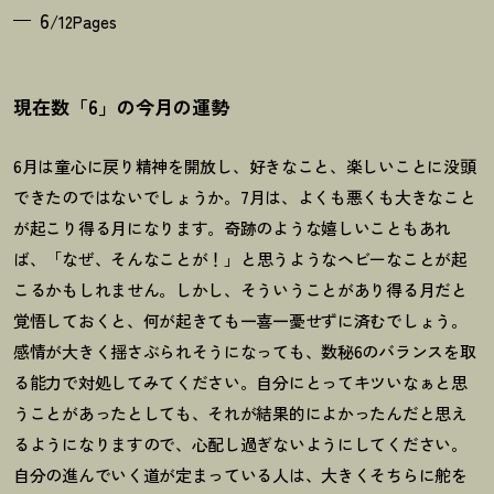
6
/12Pages
現在数「6」の今月の運勢
6
月は童心に戻り精神を開放し、好きなこと、楽しいことに没頭
できたのではないでしょうか。
7
月は、よくも悪くも大きなこと
が起こり得る月になります。奇跡のような嬉しいこともあれ
ば、「なぜ、そんなことが
！
」と思うようなヘビーなことが起
こるかもしれません。しかし、そういうことがあり得る月だと
覚悟しておくと、何が起きても一喜一憂せずに済むでしょう。
感情が大きく揺さぶられそうになっても、数秘
6
のバランスを取
る能力で対処してみてください。自分にとってキツいなぁと思
うことがあったとしても、それが結果的によかったんだと思え
るようになりますので、心配し過ぎないようにしてください。
自分の進んでいく道が定まっている人は、大きくそちらに舵を