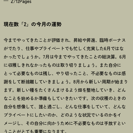
2
/12Pages
現在数「2」の今月の運勢
今までやってきたことが評価され、昇給や昇進、臨時ボーナス
がでたり、仕事やプライベートでも忙しく充実した
6
月ではな
かったでしょうか。
7
月は今までやってきたことの総決算。
6
月
に収穫しきれなかったものは取り切りましょう。また自分に
とって必要なものは残し、やり切ったこと、不必要なものは感
謝をして断捨離していきましょう。
8
月から新しい周期が始まり
ます。新しい種をたくさんまけるよう畑を整地していき、どん
なことを始めるか準備もしていきたいです。次の収穫のときの
自分を想像して、誰と過ごし、どんな仕事をしていて、どんな
プライベートにしたいのか、どのような状況でいるのかをイ
メージし、その自分に向かうために不必要なものは手放すとい
うことがとても重要になります。