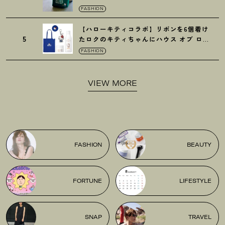
がガシガシ使えて最高です
！
FASHION
【ハローキティコラボ】リボンを6個着け
5
たロクのキティちゃんにハウス オブ ロー
ゼの限定パケも
！
FASHION
VIEW MORE
FASHION
BEAUTY
FORTUNE
LIFESTYLE
SNAP
TRAVEL