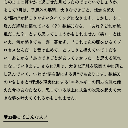
心のままに軽やかに過ごせた月だったのではないでしょうか。
そして
7
月は、予想外の展開、大きなできごと、想定を超え
る
“
揺れ
”
が起こりやすいタイミングになります。しかし、ぶっ
飛んだ経験に慣れている（
？
）数秘
33
なら、「あれ
？
どれが波
乱だった
？
」とすら思ってしまうかもしれません（笑）。とは
いえ、何が起きても一喜一憂せず、「これは次の扉をひらくプ
ロセスなんだ」と受け止めて、どっしりと構えていてくださ
い。あとから「あのできごとがあってよかった」と思える流れ
になっていきます。さらに
7
月は、大きな理想を現実の中に落と
し込んでいく、いわば
“
夢を形にする月
”
でもあります。数秘
33
のやさしさと
“
理想を現実化にする
”
エネルギーの両方を兼ね備
えた今のあなたなら、思っている以上に人生の次元を超えて大
きな夢を叶えてくれるかもしれません。
♥33番ってこんな人