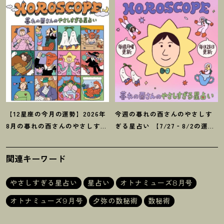
【12星座の今月の運勢】2026年
今週の暮れの酉さんのやさしす
8月の暮れの酉さんのやさしすぎ
ぎる星占い 【7/27‐8/2の運
る星占い
勢】
関連キーワード
やさしすぎる星占い
星占い
オトナミューズ8月号
オトナミューズ9月号
夕弥の数秘術
数秘術