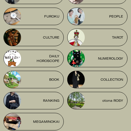
FUROKU
PEOPLE
CULTURE
TAROT
DAILY
NUMEROLOGY
HOROSCOPE
BOOK
COLLECTION
RANKING
otona ROSY
MEGAMINOKAI