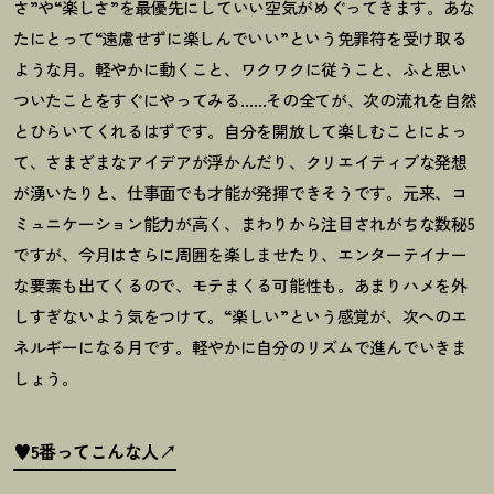
さ
”
や
“
楽しさ
”
を最優先にしていい空気がめぐってきます。あな
たにとって“遠慮せずに楽しんでいい”という免罪符を受け取る
ような月。軽やかに動くこと、ワクワクに従うこと、ふと思い
ついたことをすぐにやってみる
……
その全てが、次の流れを自然
とひらいてくれるはずです。自分を開放して楽しむことによっ
て、さまざまなアイデアが浮かんだり、クリエイティブな発想
が湧いたりと、仕事面でも才能が発揮できそうです。元来、コ
ミュニケーション能力が高く、まわりから注目されがちな数秘
5
ですが、今月はさらに周囲を楽しませたり、エンターテイナー
な要素も出てくるので、モテまくる可能性も。あまりハメを外
しすぎないよう気をつけて。
“
楽しい
”
という感覚が、次へのエ
ネルギーになる月です。軽やかに自分のリズムで進んでいきま
しょう。
♥5番ってこんな人