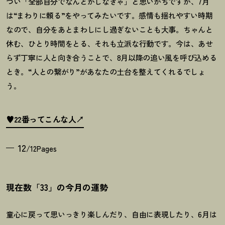
つい「全部自分でなんとかしなきゃ」と思いがちですが、
7
月
は“まわりに頼る
”
をやってみたいです。感情も揺れやすい時期
なので、自分をあとまわしにし過ぎないことも大事。ちゃんと
休む、ひとり時間をとる、それも立派な行動です。今は、あせ
らず丁寧に人と向き合うことで、
8
月以降の追い風を呼び込める
とき。
“
人との繋がり
”
があなたの土台を整えてくれるでしょ
う。
♥22番ってこんな人
12
/12Pages
現在数「33」の今月の運勢
童心に戻って思いっきり楽しんだり、自由に表現したり、6月は