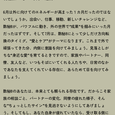
6
月は外に向けてのエネルギーが高まった１カ月だったのではな
いでしょうか。出会い、仕事、移動、新しいチャレンジなど、
数秘
8
が、パワフルに動き、外の世界で
“
成果
”
を掴みにいった月
だったはずです。そして
7
月は、数秘
8
にとって少しだけ方向転
換のタイミグ。“愛とケア
”
がテーマになります。これまで外で
頑張ってきた分、内側に意識を向けてみましょう。見落としが
ちな
“
身近な愛
”
を育てるときですので、家族やパートナー、同
僚、友人など、いつもそばにいてくれる人たちや、日常のなか
であなたを支えてくれている存在に、あらためて目を向けてみ
ましょう。
数秘
8
のあなたは、本来とても頼られる存在です。だからこそ家
族の相談ごと、パートナーの変化、同僚の疲れた様子、そん
な
“
ちょっとしたサイン
”
を見逃さないようにしてあげましょ
う。そしてもし、あなた自身が疲れていたなら、受け取る側に