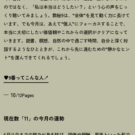
のではなく、「私は本当はどうしたい
？
」という心の声をじっ
くり聴いてみましょう。数秘
9
は、
“
全体
”
を見て動く力に長けて
います。でも今月は、あえて
“
個人
”
にフォーカスすることで、
本当に大切にしたい価値観やこれからの選択がクリアになって
いきます。読書、瞑想、自然の中で過ごす時間、自分と深く対
話するようなひとときが、これから先に進むための
“
静かなヒン
ト
”
を運んできてくれるでしょう。
♥9番ってこんな人
10
/12Pages
現在数「11」の今月の運勢
6月は今までの努力が身を結び、評価や報酬、昇進といった形で