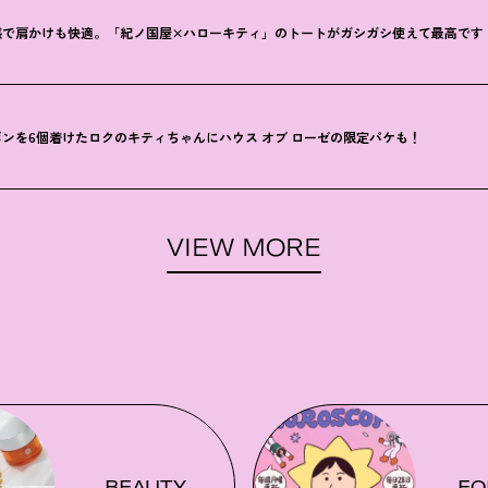
感で肩かけも快適。「紀ノ国屋×ハローキティ」のトートがガシガシ使えて最高です
ンを6個着けたロクのキティちゃんにハウス オブ ローゼの限定パケも
！
VIEW MORE
BEAUTY
FO