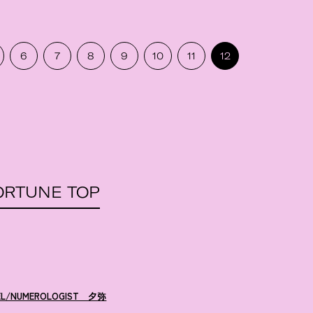
6
7
8
9
10
11
12
ORTUNE TOP
EL/NUMEROLOGIST 夕弥