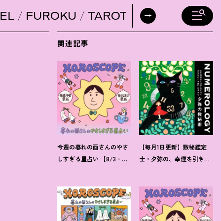
EL
FUROKU
TAROT
DAILY HORO
関連記事
今週の暮れの酉さんのやさ
【毎月1日更新】数秘鑑定
しすぎる星占い 【8/3‐
士・夕弥の、幸運を引き寄
8/9の運勢】
せるパワー占い【8月の運
勢】