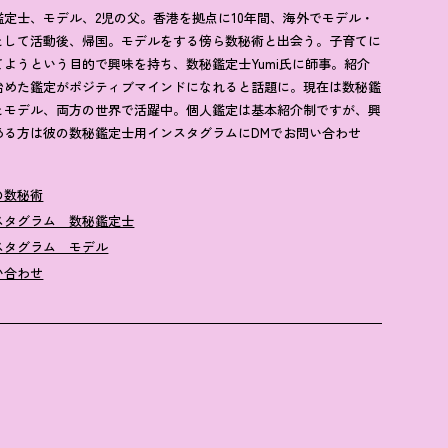
鑑定士、モデル、2児の父。香港を拠点に10年間、海外でモデル・
として活動後、帰国。モデルをする傍ら数秘術と出会う。子育てに
てようという目的で興味を持ち、数秘鑑定士Yumi氏に師事。紹介
始めた鑑定がポジティブマインドになれると話題に。現在は数秘鑑
とモデル、両方の世界で活躍中。個人鑑定は基本紹介制ですが、興
ある方は彼の数秘鑑定士用インスタグラムにDMでお問い合わせ
の数秘術
スタグラム 数秘鑑定士
スタグラム モデル
い合わせ