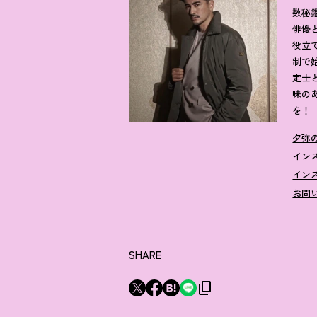
数秘
俳優
役立
制で
定士
味の
を！
夕弥
イン
イン
お問
SHARE