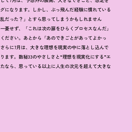
そして
7
月は、予想外の展開、大きなできごと、想定を
ングになります。しかし、ぶっ飛んだ経験に慣れている
波乱だった
？
」とすら思ってしまうかもしれません
喜一憂せず、「これは次の扉をひらくプロセスなんだ」
てください。あとから「あのできごとがあってよかっ
。さらに
7
月は、大きな理想を現実の中に落とし込んで
あります。数秘
33
のやさしさと
“
理想を現実化にする
”
エ
なたなら、思っている以上に人生の次元を超えて大きな