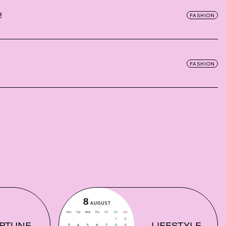
！
FASHION
FASHION
RTUNE
LIFESTYLE