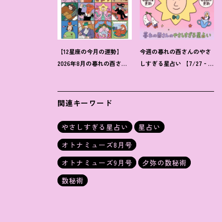
【12星座の今月の運勢】
今週の暮れの酉さんのやさ
2026年8月の暮れの酉さん
しすぎる星占い 【7/27‐
のやさしすぎる星占い
8/2の運勢】
関連キーワード
やさしすぎる星占い
星占い
オトナミューズ8月号
オトナミューズ9月号
夕弥の数秘術
数秘術