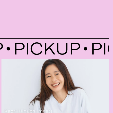
PICKUP
PIC