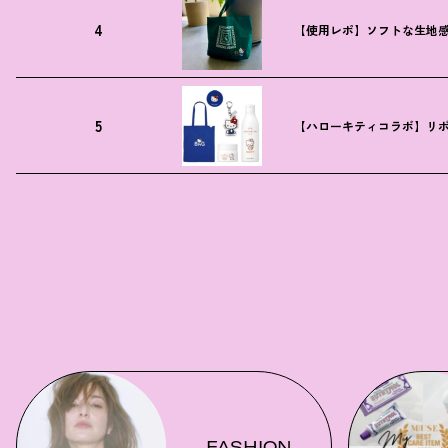
4
【使用レポ】ソフトな生地
5
【ハローキティコラボ】リボ
FASHION