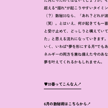
た月だったのではないでしょうか。
超える
“
揺れ
”
が起こりやすいタイミ
（
？
）数秘
33
なら、「あれ
？
どれが
（笑）。とはいえ、何が起きても一
と受け止めて、どっしりと構えてい
た」と思える流れになっていきます
いく、いわば
“
夢を形にする月
”
でも
ネルギーの両方を兼ね備えた今のあ
夢を叶えてくれるかもしれません。
♥33番ってこんな人
6月の数秘術はこちらから