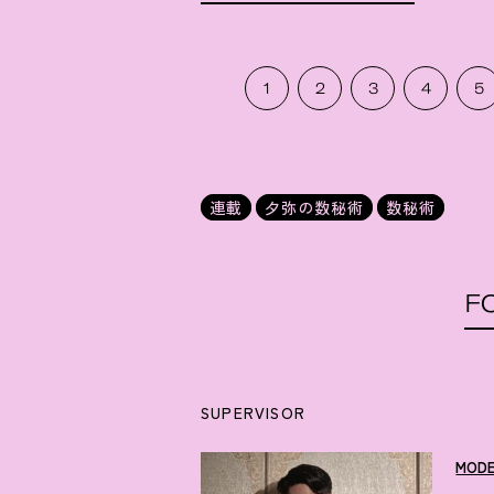
1
2
3
4
5
連載
夕弥の数秘術
数秘術
F
SUPERVISOR
MOD