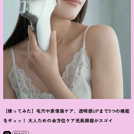
【使ってみた】毛穴や表情筋ケア、透明感UPまで5つの機能
をギュッ
！
大人ための全方位ケア光美顔器がスゴイ
PR
BEAUTY