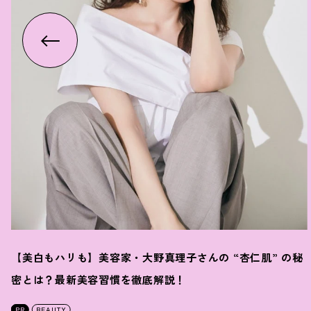
【美白もハリも】美容家・大野真理子さんの “杏仁肌” の秘
密とは
？
最新美容習慣を徹底解説
！
PR
BEAUTY