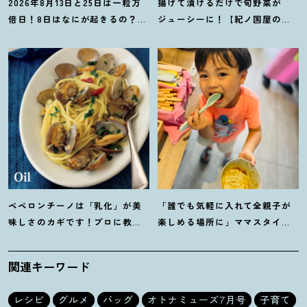
2026年8月13日と25日は一粒万
揚げて漬けるだけで旬野菜が
倍日
！
8日はなにが起きるの
？
吉
ジューシーに
！
【紀ノ国屋のつ
日カレンダーをチェックしよう
ゆで作る夏野菜の揚げ浸し】レ
シピ
ペペロンチーノは「乳化」が美
「誰でも気軽に入れて全親子が
味しさのカギです
！
プロに教わ
楽しめる場所に」ママスタイリ
る【オイル系パスタ】レシピ
スト木津明子運営【子ども食
堂】
関連キーワード
レシピ
グルメ
バッグ
オトナミューズ7月号
子育て