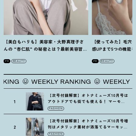
【美白もハリも】美容家・大野真理子さ
【使ってみた】毛穴
んの “杏仁肌” の秘密とは
？
最新美容習慣
感UPまで5つの機能
を徹底解説
！
の全方位ケア光美顔
PR
BEAUTY
PR
BEAUTY
WEEKLY RANKING
WEEKLY RANKIN
【次号付録解禁】オトナミューズ10月号は
1
アウトドアでも街でも使える
！
マーモッ
トの黒ショルダー
FASHION
【次号付録解禁】オトナミューズ10月号増
2
刊はメタリック素材が洒落てるマーモット
の保冷バッグ
FASHION