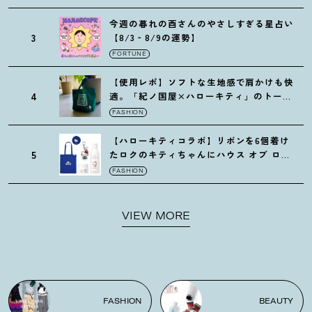
今週の暮れの酉さんのやさしすぎる星占い
3
【8/3‐8/9の運勢】
FORTUNE
【使用レポ】ソフトな生地感で肩かけも快
4
適。「紀ノ国屋×ハローキティ」のトート
がガシガシ使えて最高です
！
FASHION
【ハローキティコラボ】リボンを6個着け
5
たロクのキティちゃんにハウス オブ ロー
ゼの限定パケも
！
FASHION
VIEW MORE
FASHION
BEAUTY