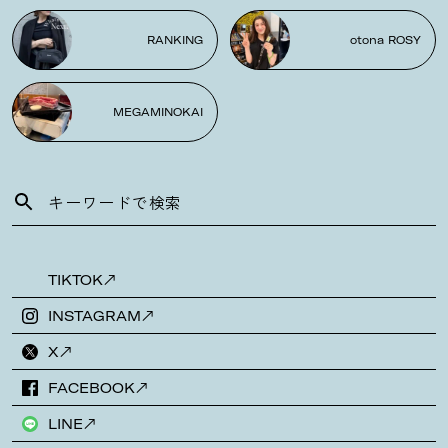
RANKING
otona ROSY
MEGAMINOKAI
TIKTOK
INSTAGRAM
X
FACEBOOK
LINE