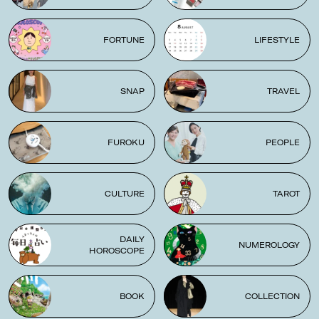
FORTUNE
LIFESTYLE
SNAP
TRAVEL
FUROKU
PEOPLE
CULTURE
TAROT
DAILY
NUMEROLOGY
HOROSCOPE
BOOK
COLLECTION