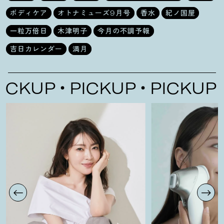
ボディケア
オトナミューズ9月号
香水
紀ノ国屋
一粒万倍日
木津明子
今月の不調予報
吉日カレンダー
満月
UP
PICKUP
PICKUP
PIC