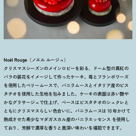
Noël Rouge
（ノエル ルージュ）
クリスマスシーズンのメインロビーを彩る、ドーム型の真紅の
バラの装花をイメージして作ったケーキ。苺とフランボワーズ
を使用したベリームースで、バニラムースとイタリア産のピス
タチオを使用した生地を包みました。ケーキの表面は赤い艶や
かなグラサージュで仕上げ、ベースはピスタチオのシュクレと
ともにクリスマスらしい色合いに。バニラムースは 10 年かけて
熟成させた希少なマダガスカル産のバニラエッセンス を使用し
ており、芳醇で濃厚な香りと奥深い味わいを堪能できます。