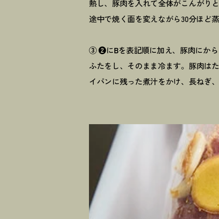
熱し、豚肉を入れて全体がこんがり
途中で焼く面を変えながら30分ほど
③ ❷
に
B
を表記順に加え、豚肉にから
ふたをし、そのまま冷ます。豚肉は
イパンに残った煮汁をかけ、長ねぎ