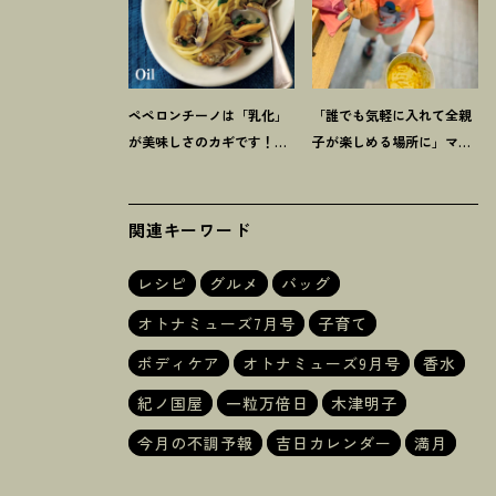
ペペロンチーノは「乳化」
「誰でも気軽に入れて全親
が美味しさのカギです
！
プ
子が楽しめる場所に」ママ
ロに教わる【オイル系パス
スタイリスト木津明子運営
タ】レシピ
【子ども食堂】
関連キーワード
レシピ
グルメ
バッグ
オトナミューズ7月号
子育て
ボディケア
オトナミューズ9月号
香水
紀ノ国屋
一粒万倍日
木津明子
今月の不調予報
吉日カレンダー
満月