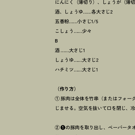
にんにく（薄切り）、しょうが（薄切
酒、しょうゆ……各大さじ2
五香粉……小さじ1/5
こしょう……少々
B
酒 ……大さじ1
しょうゆ……大さじ2
ハチミツ……大さじ1
（作り方）
①
豚肉は全体を竹串（またはフォー
じませる。空気を抜いて口を閉じ、冷
②
❶
の豚肉を取り出し、ペーパータ