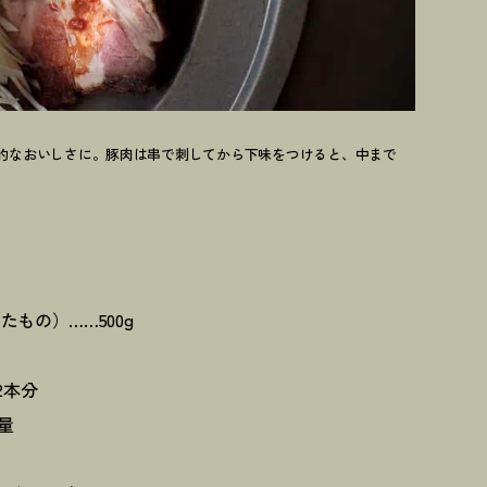
的なおいしさに。豚肉は串で刺してから下味をつけると、中まで
もの）……500g
2本分
量