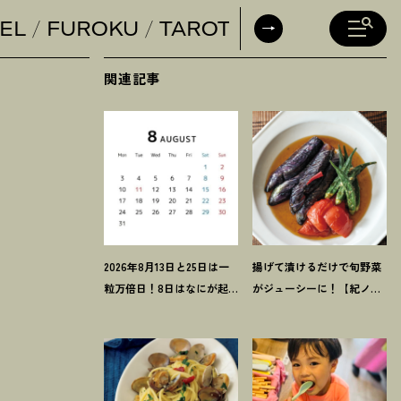
EL
FUROKU
TAROT
DAILY HORO
関連記事
2026年8月13日と25日は一
揚げて漬けるだけで旬野菜
粒万倍日
！
8日はなにが起
がジューシーに
！
【紀ノ国
きるの
？
吉日カレンダーを
屋のつゆで作る夏野菜の揚
チェックしよう
げ浸し】レシピ