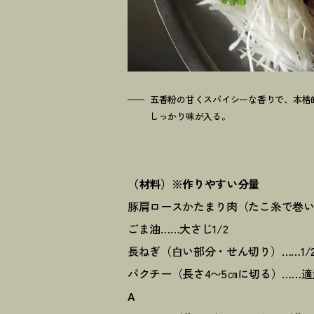
五香粉の甘くスパイシーな香りで、本格
しっかり味が入る。
（材料）※作りやすい分量
豚肩ロースかたまり肉（たこ糸で巻いた
ごま油……大さじ1/2
長ねぎ（白い部分・せん切り）……1/
パクチー（長さ4〜5㎝に切る）……適
A