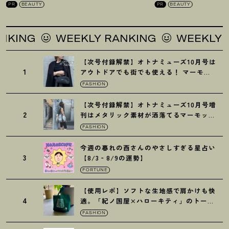
PR
BEAUTY
PR
BEAUTY
WEEKLY RANKING
WEEKLY RANKIN
【次号付録解禁】オトナミューズ10月号は
1
アウトドアでも街でも使える
！
マーモッ
トの黒ショルダー
FASHION
【次号付録解禁】オトナミューズ10月号増
2
刊はメタリック素材が洒落てるマーモット
の保冷バッグ
FASHION
今週の暮れの酉さんのやさしすぎる星占い
3
【8/3‐8/9の運勢】
FORTUNE
【使用レポ】ソフトな生地感で肩かけも快
4
適。「紀ノ国屋×ハローキティ」のトート
がガシガシ使えて最高です
！
FASHION