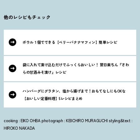
他のレシピもチェック
ボウル１個でできる【ベリーバナナマフィン】簡単レシピ
袋に入れて漬け込むだけでふっくらおいしい
！
翌日楽ちん『さわ
らの甘酒みそ漬け』レシピ
ハンバーグにグラタン、塩から揚げまで
！
おもてなしにもOKな
【おいしい定番料理】5レシピまとめ
cooking : EIKO OHBA photograph : KEIICHIRO MURAGUCHI styling&text :
HIROKO NAKADA