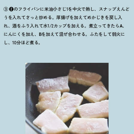
③
❷
のフライパンに米油小さじ1を中火で熱し、スナップえんど
うを入れてさっと炒める。厚揚げを加えてめかじきを戻し入
れ、酒をふり入れて水1/2カップを加える。煮立ってきたら
A
、
にんにくを加え、
B
を加えて混ぜ合わせる。ふたをして弱火に
し、10分ほど煮る。