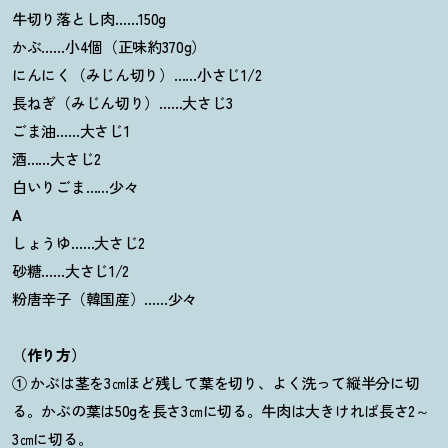
牛切り落とし肉……150g
かぶ……小4個（正味約370g）
にんにく（みじん切り）……小さじ1/2
長ねぎ（みじん切り）……大さじ3
ごま油……大さじ1
酒……大さじ2
白いりごま……少々
A
しょうゆ……大さじ2
砂糖……大さじ1/2
粉唐辛子（韓国産）……少々
（作り方）
①
かぶは茎を
3
㎝
ほど残して葉を切り、よく洗って縦半分に切
る。かぶの葉は
50g
を長さ
3
㎝
に切る。牛肉は大きければ長さ
2
～
3
㎝に切る。