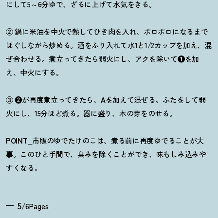
にして5～6分ゆで、ざるに上げて水気をきる。
②
鍋に米油を中火で熱してひき肉を入れ、ポロポロになるまで
ほぐしながら炒める。酒をふり入れて水1と1/2カップを加え、混
ぜ合わせる。煮立ってきたら弱火にし、アクを除いて
❶
を加
え、中火にする。
③
❷
が再度煮立ってきたら、
A
を加えて混ぜる。ふたをして弱
火にし、15分ほど煮る。器に盛り、木の芽をのせる。
POINT_
市販のゆでたけのこは、煮る前に再度ゆでることが大
事。このひと手間で、臭みを除くことができ、味もしみ込みや
すくなる。
5
/6Pages