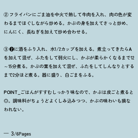
②
フライパンにごま油を中火で熱して牛肉を入れ、肉の色が変
わるまでほぐしながら炒める。かぶの身を加えてさっと炒め、
にんにく、長ねぎを加えて炒め合わせる。
③ ❷
に酒をふり入れ、水
1/2
カップを加える。煮立ってきたら
A
を加えて混ぜ、ふたをして弱火にし、かぶが柔らかくなるまで
12
～
15
分煮る。かぶの葉を加えて混ぜ、ふたをしてしんなりとする
まで
2
分ほど煮る。器に盛り、白ごまをふる。
POINT
_ごはんがすすむしっかり味なので、かぶは皮ごと煮ると
◎。調味料がちょうどよくしみ込みつつ、かぶの味わいも損な
われない。
3
/6Pages