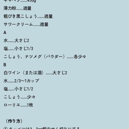
薄力粉……適量
粗びき黒こしょう……適量
サワークリーム……適量
A
水……大さじ2
塩……小さじ1/3
こしょう、ナツメグ（パウダー）……各少々
B
白ワイン（または酒）……大さじ2
水……2/3〜1カップ
塩……小さじ1/2
こしょう……少々
ローリエ……1枚
（作り方）
①
キャベツは2～3㎜幅のせん切りにする。