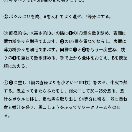
②
ボウルにひき肉、
A
を入れてよく混ぜ、2等分にする。
③
直径約16㎝×高さ約10㎝の鍋に
❶
の1/3量を敷き詰め、表面に
薄力粉少々を刷毛でまぶす。
❷
の1/2量を重ねてならし、表面に
薄力粉少々を刷毛でまぶす。同様に
❶
と
❷
をもう一度重ね、残
りの
❶
を重ねて敷き詰める。手で上から全体をおさえ、
B
を表記
順に加える。
④ ❸に重し（鍋の直径よりも小さい平皿1枚）をのせ、中火で熱
する。煮立ってきたらふたをし、弱火にして20～25分煮る。煮
汁をボウルに移し、重ね煮を取り出して4等分に切る。器に重ね
煮と煮汁を盛り、黒こしょうをふってサワークリームをのせ
る。