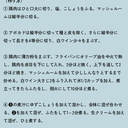
（作り方）
①
鶏肉はひと口大に切り、塩、こしょうをふる。マッシュルー
ムは縦半分に切る。
②
アボカドは縦半分に切って種と皮を除く。さらに縦半分に
切って長さを4等分に切り、白ワイン少々をまぶす。
③
鶏肉に薄力粉をまぶす。フライパンにオリーブ油を中火で熱
し、鶏肉を皮目を下にして入れ、2分ほど焼く。上下を返して2
分ほど焼き、マッシュルームを加えて少ししんなりとするまで
炒める。白ワイン大さじ2をふり入れて水1/2カップを加え、煮
立ってきたらふたをし、弱火にして10分ほど煮る。
④ ❸
の煮汁にゆずこしょうを加えて溶かし、全体に混ぜ合わせ
る。
❷
を加えて混ぜ、ふたをして1～2分煮る。生クリームを加え
て混ぜ、ひと煮する。