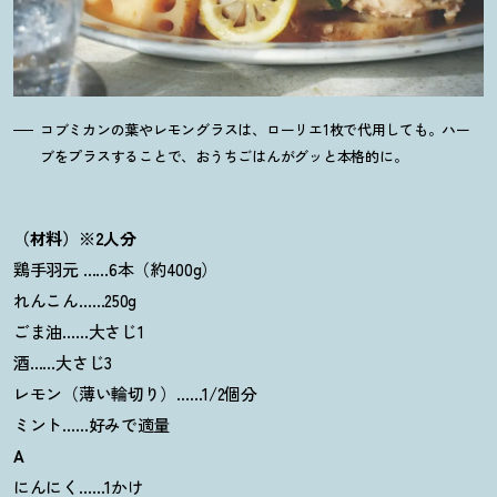
コブミカンの葉やレモングラスは、ローリエ1枚で代用しても。ハー
ブをプラスすることで、おうちごはんがグッと本格的に。
（材料）※2人分
鶏手羽元 ……6本（約400g）
れんこん……250g
ごま油……大さじ1
酒……大さじ3
レモン（薄い輪切り）……1/2個分
ミント……好みで適量
A
にんにく……1かけ