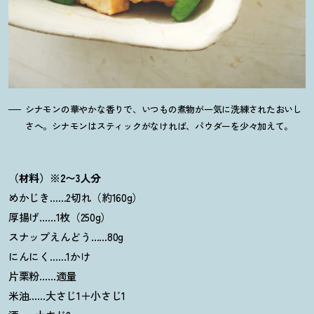
シナモンの華やかな香りで、いつもの煮物が一気に洗練されたおいし
さへ。シナモンはスティックがなければ、パウダーを少々加えて。
（材料）※2〜3人分
めかじき……2切れ（約160g）
厚揚げ……1枚（250g）
スナップえんどう……80g
にんにく……1かけ
片栗粉……適量
米油……大さじ1＋小さじ1