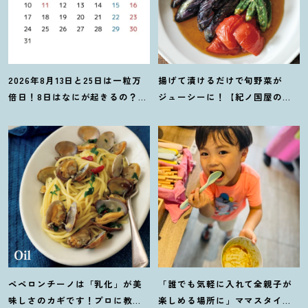
2026年8月13日と25日は一粒万
揚げて漬けるだけで旬野菜が
倍日
！
8日はなにが起きるの
？
吉
ジューシーに
！
【紀ノ国屋のつ
日カレンダーをチェックしよう
ゆで作る夏野菜の揚げ浸し】レ
シピ
ペペロンチーノは「乳化」が美
「誰でも気軽に入れて全親子が
味しさのカギです
！
プロに教わ
楽しめる場所に」ママスタイリ