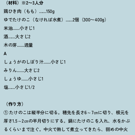
（材料）※2〜3人分
鶏ひき肉（もも）……150g
ゆでたけのこ（なければ水煮）……2個（300〜400g）
米油……小さじ1
酒……大さじ2
木の芽……適量
A
しょうがのしぼり汁……小さじ1
みりん……大さじ2
しょうゆ……小さじ1
塩……小さじ1/2
（作り方）
①
たけのこは縦半分に切る。穂先を長さ6～7㎝に切り、根元を
厚さ1.5～2㎝の半月切りにする。鍋にたけのこを入れ、水をかぶ
るくらいまで注ぐ。中火で熱して煮立ってきたら、弱めの中火