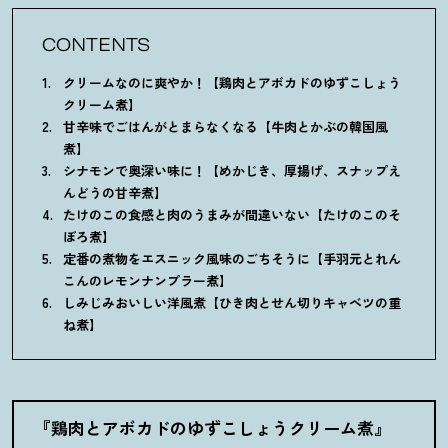
CONTENTS
クリームなのに爽やか
！
【鶏肉とアボカドのゆずこしょう
クリーム煮】
甘辛味でごはんがとまらなくなる【牛肉とかぶの韓国風
煮】
シナモンで奥深い味に
！
【めかじき、厚揚げ、スナップえ
んどうの甘辛煮】
たけのこの食感と肉のうまみが間違いない【たけのこのそ
ぼろ煮】
定番の煮物をエスニック風味のごちそうに【手羽元とれん
こんのレモンナンプラー煮】
しみじみおいしい洋風煮【ひき肉とせん切りキャベツの重
ね煮】
『鶏肉とアボカドのゆずこしょうクリーム煮』