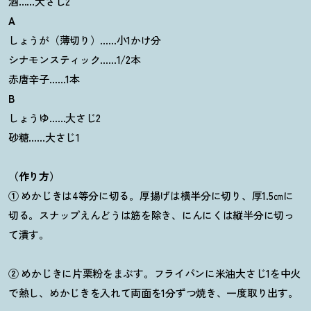
酒……大さじ2
A
しょうが（薄切り）……小1かけ分
シナモンスティック……1/2本
赤唐辛子……1本
B
しょうゆ……大さじ2
砂糖……大さじ1
（作り方）
①
めかじきは4等分に切る。厚揚げは横半分に切り、厚1.5㎝に
切る。スナップえんどうは筋を除き、にんにくは縦半分に切っ
て潰す。
②
めかじきに片栗粉をまぶす。フライパンに米油大さじ1を中火
で熱し、めかじきを入れて両面を1分ずつ焼き、一度取り出す。