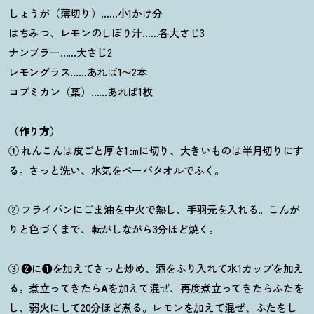
しょうが（薄切り）……小1かけ分
はちみつ、レモンのしぼり汁……各大さじ3
ナンプラー……大さじ2
レモングラス……あれば1〜2本
コブミカン（葉）……あれば1枚
（作り方）
①
れんこんは皮ごと厚さ1㎝に切り、大きいものは半月切りにす
る。さっと洗い、水気をペーパタオルでふく。
②
フライパンにごま油を中火で熱し、手羽元を入れる。こんが
りと色づくまで、転がしながら3分ほど焼く。
③
❷
に❶を加えてさっと炒め、酒をふり入れて水1カップを加え
る。煮立ってきたら
A
を加えて混ぜ、再度煮立ってきたらふたを
し、弱火にして20分ほど煮る。レモンを加えて混ぜ、ふたをし