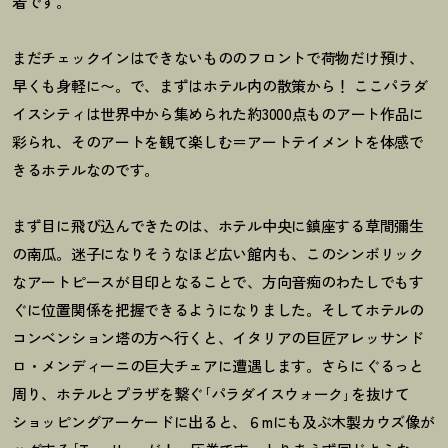
着です。
まだチェックインはできないもののフロントで荷物だけ預け、
早くも身軽に〜。で、まずはホテル内の散策から
！
ここパラダ
イスシティは世界中から集められた約3000点ものアート作品に
彩られ、そのアートを観て楽しむ＝アートテイメントを体感で
きるホテルなのです。
まず目に飛び込んできたのは、ホテル中央に鎮座する草間彌生
の南瓜。迷子になりそうなほど広い館内も、このシンボリック
なアートピースが目印となることで、方向音痴のわたしでもす
ぐに位置関係を把握できるようになりました。そしてホテルの
コンベンション塔の方へ行くと、イタリアの巨匠アレッサンド
ロ・メンディーニの巨大チェアに遭遇します。さらにぐるっと
周り、ホテルとプラザを繋ぐ｢パラダイスウォーク｣を抜けて
ショッピングアーケードに出ると、６mにも及ぶ木製カウズ像が