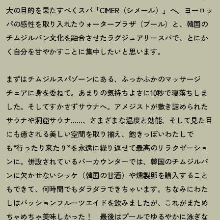
大の目的を果たすべくスパ「CIMER（シメール）」へ。ヨーロッ
パの感性を取り入れたウォータープラザ（プール）と、韓国の
チムジルバン文化を融合させたラグジュアリースパで、とにか
く自分を甘やかすことに集中したいと思います。
まずはチムジルスパゾーンにある、ふっかふかのマッサージ
チェアに身を委ねて。あまりの気持ちよさに10秒で寝落ちしま
した。そしてすかさずサウナへ。アメジストが敷き詰められた
サウナや洞窟サウナ……、さまざまな温度と効能、そして見た目
にも癒される美しい空間を取り揃え、飽きっぽいわたしで
も“行ったり来たり”を永遠に繰り返せて最高のリラクゼーショ
ンに。併設されているバーカウンターでは、韓国のチムジルバ
ンに欠かせないシッケ（韓国の甘酒）や燻製卵を購入すること
もできて、何時間でもダラダラできちゃいます。ちなみにわた
しはパッションフルーツエイドを飲みましたが、これがまため
ちゃめちゃ美味しかった
！
最後はプールでゆるやかに泳ぎな