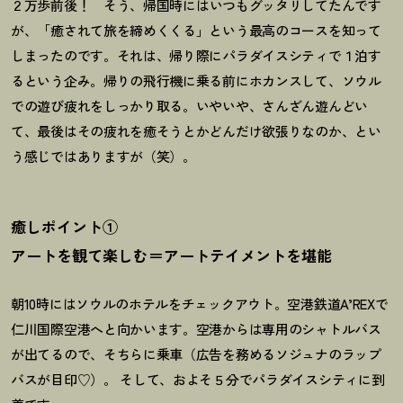
２万歩前後
！
そう、帰国時にはいつもグッタリしてたんです
が、「癒されて旅を締めくくる」という最高のコースを知って
しまったのです。それは、帰り際にパラダイスシティで１泊す
るという企み。帰りの飛行機に乗る前にホカンスして、ソウル
での遊び疲れをしっかり取る。いやいや、さんざん遊んどい
て、最後はその疲れを癒そうとかどんだけ欲張りなのか、とい
う感じではありますが（笑）。
癒しポイント①
アートを観て楽しむ＝アートテイメントを堪能
朝10時にはソウルのホテルをチェックアウト。空港鉄道A’REXで
仁川国際空港へと向かいます。空港からは専用のシャトルバス
が出てるので、そちらに乗車（広告を務めるソジュナのラップ
バスが目印♡）。 そして、およそ５分でパラダイスシティに到