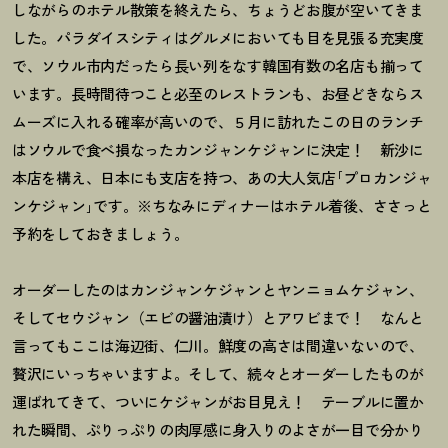
しながらのホテル散策を終えたら、ちょうどお腹が空いてきま
した。パラダイスシティはグルメにおいても目を見張る充実度
で、ソウル市内だったら長い列をなす韓国有数の名店も揃って
います。長時間待つこと必至のレストランも、お昼どきならス
ムーズに入れる確率が高いので、５月に訪れたこの日のランチ
はソウルで食べ損なったカンジャンケジャンに決定
！
新沙に
本店を構え、日本にも支店を持つ、あの大人気店｢プロカンジャ
ンケジャン｣です。※ちなみにディナーはホテル着後、ささっと
予約をしておきましょう。
オーダーしたのはカンジャンケジャンとヤンニョムケジャン、
そしてセウジャン（エビの醤油漬け）とアワビまで
！
なんと
言ってもここは海辺街、仁川。鮮度の高さは間違いないので、
贅沢にいっちゃいますよ。そして、続々とオーダーしたものが
運ばれてきて、ついにケジャンがお目見え
！
テーブルに置か
れた瞬間、ぷりっぷりの肉厚感に身入りのよさが一目で分かり