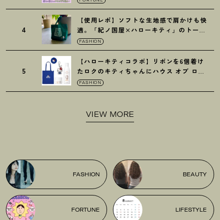
【使用レポ】ソフトな生地感で肩かけも快
4
適。「紀ノ国屋×ハローキティ」のトート
がガシガシ使えて最高です
！
FASHION
【ハローキティコラボ】リボンを6個着け
5
たロクのキティちゃんにハウス オブ ロー
ゼの限定パケも
！
FASHION
VIEW MORE
FASHION
BEAUTY
FORTUNE
LIFESTYLE