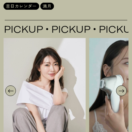
吉日カレンダー
満月
UP
PICKUP
PICKUP
PI