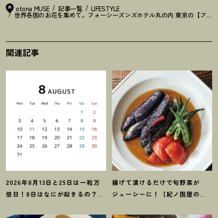
otona MUSE
記事一覧
LIFESTYLE
世界各国のお花を集めて。フォーシーズンズホテル丸の内 東京の【フラ
関連記事
2026年8月13日と25日は一粒万
揚げて漬けるだけで旬野菜が
倍日
！
8日はなにが起きるの
？
吉
ジューシーに
！
【紀ノ国屋のつ
日カレンダーをチェックしよう
ゆで作る夏野菜の揚げ浸し】レ
シピ