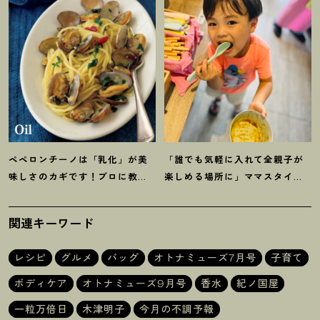
ペペロンチーノは「乳化」が美
「誰でも気軽に入れて全親子が
味しさのカギです
！
プロに教わ
楽しめる場所に」ママスタイリ
る【オイル系パスタ】レシピ
スト木津明子運営【子ども食
堂】
関連キーワード
レシピ
グルメ
バッグ
オトナミューズ7月号
子育て
ボディケア
オトナミューズ9月号
香水
紀ノ国屋
一粒万倍日
木津明子
今月の不調予報