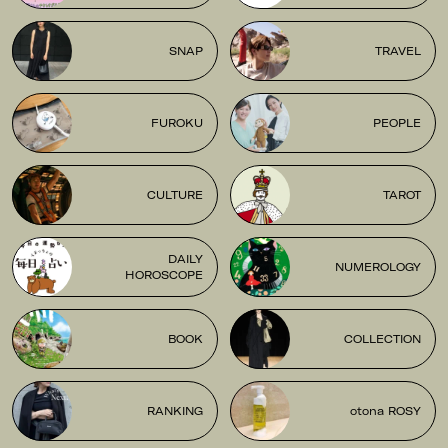
SNAP
TRAVEL
FUROKU
PEOPLE
CULTURE
TAROT
DAILY
NUMEROLOGY
HOROSCOPE
BOOK
COLLECTION
RANKING
otona ROSY